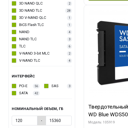
3D NAND QLC
2
3D NAND TLC
28
3D V-NAND QLC
1
BiCS Flash TLC
1
NAND
4
NAND TLC
3
TLC
6
V-NAND 3-bit MLC
2
V-NAND TLC
4
ИНТЕРФЕЙС
PCI-E
SAS
56
3
SATA
42
Твердотельный
НОМИНАЛЬНЫЙ ОБЪЕМ, ГБ
WD Blue WDS50
-
Client (884639)
Модель: 105919