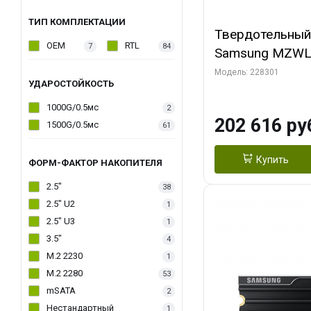
ТИП КОМПЛЕКТАЦИИ
Твердотельный
OEM
RTL
7
84
Samsung MZWL
2.5 U.2, 3840G
Модель: 228301
УДАРОСТОЙКОСТЬ
12k/6000 MB/s,
NVME Gen 5, 1
1000G/0.5мс
2
202 616 ру
1500G/0.5мс
61
Купить
ФОРМ-ФАКТОР НАКОПИТЕЛЯ
2.5"
38
2.5" U2
1
2.5" U3
1
3.5"
4
M.2 2230
1
M.2 2280
53
mSATA
2
Нестандартный
1