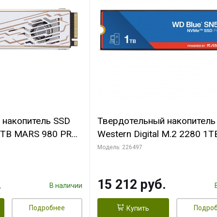
 накопитель SSD
Твердотельный накопитель
2TB MARS 980 PRO
Western Digital М.2 2280 1
Blue Client SSD 6Gb/s
Модель: 226497
WDS100T5B0E
.
15 212 руб.
В наличии
Подробнее
Подро
Купить