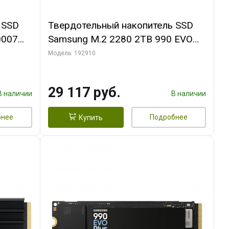
 SSD
Твердотельный накопитель SSD
0007
Samsung M.2 2280 2TB 990 EVO
PLUS
Модель: 192910
IOPS,
(5Y)
29 117 руб.
В наличии
В наличии
бнее
Подробнее
Купить