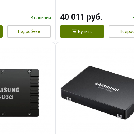
95/84K, MTBF 1,75M, 3D N
TLC, 500TBW, Retail (856315
.
40 011 руб.
В наличии
Подробнее
Подро
Купить