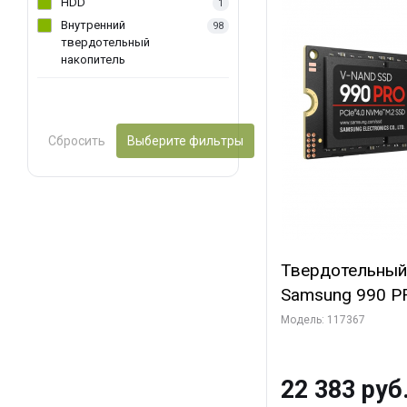
HDD
1
Внутренний
98
твердотельный
накопитель
Сбросить
Выберите фильтры
Твердотельный
Samsung 990 PR
MZ-V9P1T0BW 1T
Модель: 117367
E 4.0 x4, V-NAN
7450/6900, 60
22 383 руб