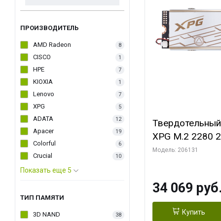
ПРОИЗВОДИТЕЛЬ
AMD Radeon
8
CISCO
1
HPE
7
KIOXIA
1
Lenovo
7
XPG
5
ADATA
12
Твердотельный
Apacer
19
XPG M.2 2280 
Colorful
6
PCIe 5.0 x4
Модель: 206131
Crucial
10
Показать еще 5
34 069 руб
ТИП ПАМЯТИ
Купить
3D NAND
38