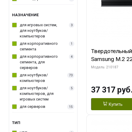
НАЗНАЧЕНИЕ
для игровых систем,
3
для ноутбуков/
компьютеров
для корпоративного
1
сегмента
Твердотельный
для корпоративного
4
Samsung M.2 2
сегмента, для
Black Client SS
Модель: 210187
серверов
NVMe, 14700/1
для ноутбуков/
73
компьютеров
1850/2600K, M
37 317 руб
для ноутбуков/
5
NAND, 2048MB,
компьютеров, для
0,33DWPD, RTL
игровых систем
Купить
для серверов
15
ТИП