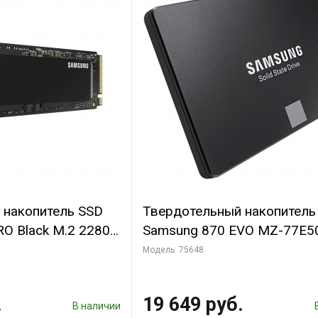
 накопитель SSD
Твердотельный накопитель
O Black M.2 2280
Samsung 870 EVO MZ-77E
B Client SSD PCI-
500GB 2.5" Client SATA 6Gb/
Модель: 75648
D 3-bit MLC,
560/530, MTBF 1.5M, 3D V
0TBW
TLC, 512MB, 300TBW, 0,33
.
19 649 руб.
RTL {10}, (527463)
В наличии