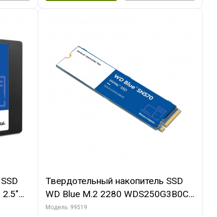
 SSD
Твердотельный накопитель SSD
2.5"
WD Blue M.2 2280 WDS250G3B0C
 IOPS
250GB Client PCIe Gen3x4 with
Модель: 99519