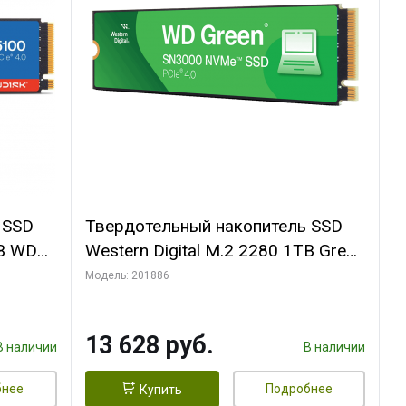
 SSD
Твердотельный накопитель SSD
TB WD
Western Digital M.2 2280 1TB Green
WDS100T4G0E PCIe Gen4 x4,
Модель: 201886
NVMe
13 628 руб.
В наличии
В наличии
бнее
Подробнее
Купить