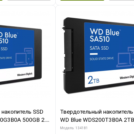
 накопитель SSD
Твердотельный накопитель
0G3B0A 500GB 2.5"
WD Blue WDS200T3B0A 2TB 
(463902)
Client SATA 6Gb/s, 560/530,
Модель: 134181