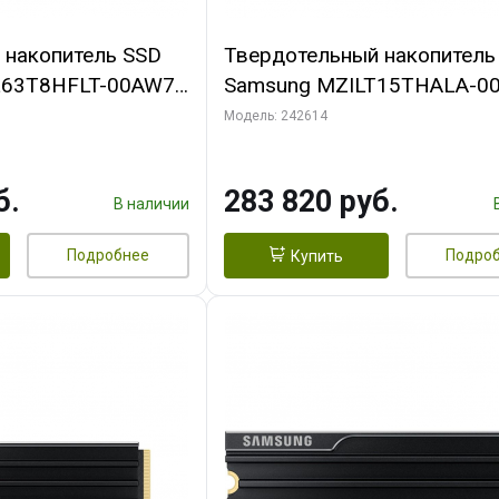
 накопитель SSD
Твердотельный накопитель
63T8HFLT-00AW7
Samsung MZILT15THALA-0
B, PM9D3a,
2.5", 15360GB, PM1643a,
Модель: 242614
 2000k/250k IOPS,
2100/1800 MB/s, 400k/65k 
DWPD (5Y)
PULL SAS 12 Гб/с, 1DWPD 
б.
283 820 руб.
В наличии
Подробнее
Подро
Купить