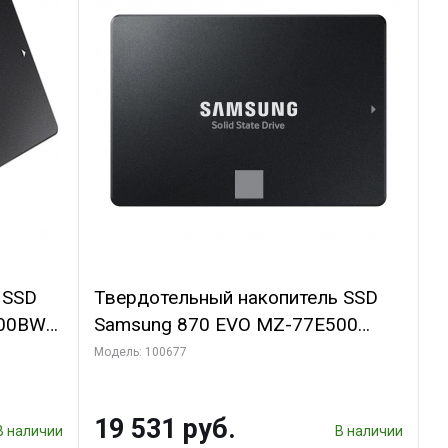
 SSD
Твердотельный накопитель SSD
500BW
Samsung 870 EVO MZ-77E500
s,
500GB 2.5" Client SATA 6Gb/s,
Модель: 100677
-NAND
560/530, MTBF 1.5M, 3D V-NAND
DWPD,
TLC, 512MB, 300TBW, 0,33DWPD,
19 531 руб.
RTL (545924)
В наличии
В наличии