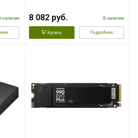
AND
NVMe, 3300/1200, 3D TLC,
)
150TBW, Retail (887234) {10}
8 082 руб.
В наличии
В наличии
бнее
Подробнее
Купить