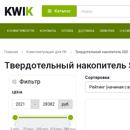
KWI
K
Каталог
КОНФИГУРАТОР ПК
КОНТАКТЫ
ОПЛАТА
ДОСТАВКА
ГАРАНТИЯ
О КОМ
Главная
Комплектующие для ПК
Твердотельный накопитель SSD
Твердотельный накопитель
Сортировка:
Фильтр
ЦЕНА
-
руб.
2 тыс.
72 тыс.
143 тыс.
213 тыс.
284 тыс.