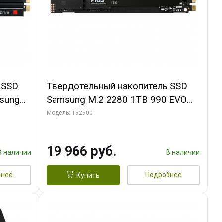
 SSD
Твердотельный накопитель SSD
sung
Samsung M.2 2280 1TB 990 EVO
PLUS
Модель: 192900
3300,
M, 3D
19 966 руб.
В наличии
В наличии
бнее
Подробнее
Купить