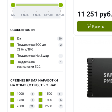
11 251 руб
120
4 тыс.
8 тыс.
12 тыс.
15 тыс.
Купить
ОСОБЕННОСТИ
Да
50
Поддержка ECC до
2
72 бит/1Кб
Поддержка HotSwap
1
Поддержка
1
технологии ECC
СРЕДНЕЕ ВРЕМЯ НАРАБОТКИ
НА ОТКАЗ (MTBF), ТЫС. ЧАС.
1000
1500
5
41
1750
1800
4
6
2000
2500
21
2