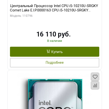
Центральный Процессор Intel CPU i5-10210U-SRGKY
Comet Lake E.I.P.0000163 CPU i5-10210U-SRGKY
Comet Lake 4.2/1.6GHz_4C/8T_6MB_UHD Graphics
Модель: 110796
_1.1G/300MHz_15W_ |E.I.P.0000163|
16 110 руб.
В наличии
Купить
Подробнее