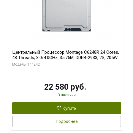
Центральный Процессор Montage C6248R 24 Cores,
48 Threads, 3.0/4.0GHz, 35.75M, DDR4-2933, 2S, 205W
OEM
Модель: 144242
22 580 руб.
В наличии
Купить
Подробнее