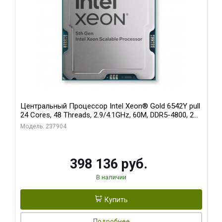
Центральный Процессор Intel Xeon® Gold 6542Y pull
24 Cores, 48 Threads, 2.9/4.1GHz, 60M, DDR5-4800, 2S,
250W OEM
Модель: 237904
398 136 руб.
В наличии
Купить
Подробнее