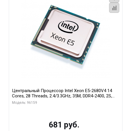
Центральный Процессор Intel Xeon E5-2680V4 14
Cores, 28 Threads, 2.4/3.3GHz, 35M, DDR4-2400, 2S,
120W Pull Tray (БУ)
Модель: 96159
681 руб.