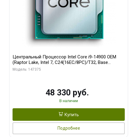
Центральный Процессор Intel Core i9-14900 OEM
(Raptor Lake, Intel 7, C24(16EC/8PC)/T32, Base
1,50GHz(EC), Performance Base 2,00GHz(PC), Turbo
Модель: 147375
4,30GHz(EC), Turbo 5,40GHz(PC), Max Turbo 5,80GHz,
UHD 770, L2 32Mb, Cache 36Mb, Base TDP 65W, Turbo
TDP 219W, S1
48 330 руб.
В наличии
Купить
Подробнее