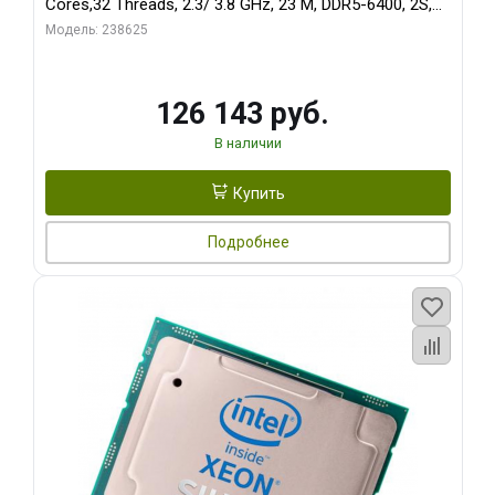
Cores,32 Threads, 2.3/ 3.8 GHz, 23 M, DDR5-6400, 2S,
150W OEM
Модель: 238625
126 143 руб.
В наличии
Купить
Подробнее