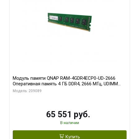
Модуль памяти QNAP RAM-4GDR4ECP0-UD-2666
Оперативная память 4 ГБ DDR4, 2666 МГц, UDIMM
ECC
Модель: 209089
65 551 руб.
В наличии
Купить