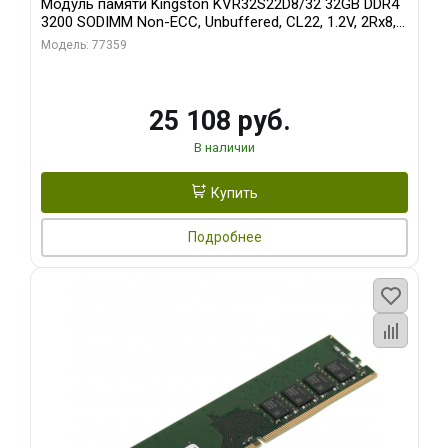
Модуль памяти Kingston KVR32S22D8/32 32GB DDR4
3200 SODIMM Non-ECC, Unbuffered, CL22, 1.2V, 2Rx8,
RTL (310924)
Модель: 77359
25 108 руб.
В наличии
Купить
Подробнее