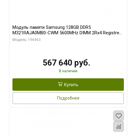
Модуль памяти Samsung 128GB DDR5
M321RAJA0MB0-CWM 5600MHz DIMM 2Rx4 Registred
ECC
Модель: 196963
567 640 руб.
В наличии
Купить
Подробнее