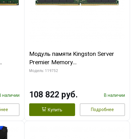
Модуль памяти Kingston Server
Premier Memory
M
KSM32RD4/64MFR 64GB DDR4
Модель: 119752
3200 DIMM ECC, Reg, CL22, 1.2V
108 822 руб.
В наличии
В наличии
бнее
Подробнее
Купить