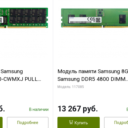
 Samsung
Модуль памяти Samsung 8
0-CWMXJ PULL
Samsung DDR5 4800 DIMM
2Rx4 Registred
M323R1GB4BB0-CQK Non-E
Модель: 117085
1.1V, 1Rx16
б.
13 267 руб.
В наличии
Подробнее
Подро
Купить