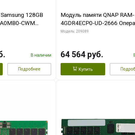
 Samsung 128GB
Модуль памяти QNAP RAM-
JA0MB0-CWM
4GDR4ECP0-UD-2666 Опера
2Rx4 Registred
память 4 ГБ DDR4, 2666 МГ
Модель: 209089
UDIMM ECC
б.
64 564 руб.
В наличии
Подробнее
Подро
Купить