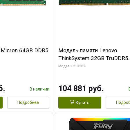
 Micron 64GB DDR5
Модуль памяти Lenovo
ThinkSystem 32GB TruDDR5
1RC56BD2R
5600MHz (2Rx8) ECC UDIM
Модель: 213202
б.
104 881 руб.
В наличии
Подробнее
Подро
Купить