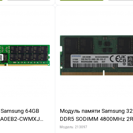
 Samsung 64GB
Модуль памяти Samsung 3
GA0EB2-CWMXJ
DDR5 SODIMM 4800MHz 2R
 DIMM 2Rx4
1.1V, M425R4GA3BB0-CQK
Модель: 213097