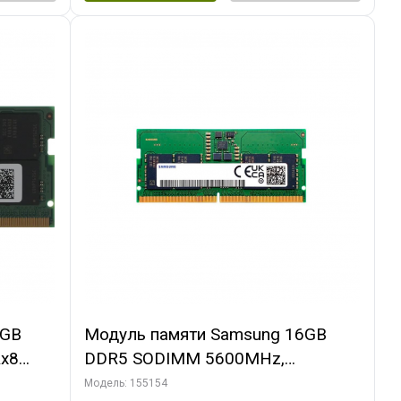
2GB
Модуль памяти Samsung 16GB
x8
DDR5 SODIMM 5600MHz,
M425R2GA3BB0-CWM
Модель: 155154