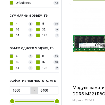
Unbuffered
43
СУММАРНЫЙ ОБЪЕМ, ГБ
4
8
8
18
16
32
7
9
64
128
7
2
ОБЪЕМ ОДНОГО МОДУЛЯ, ГБ
4
8
8
19
16
32
7
10
64
128
5
2
ЭФФЕКТИВНАЯ ЧАСТОТА, МГЦ
Модуль памяти
-
DDR5 M321R8
PULL 5600MHz
Модель: 230581