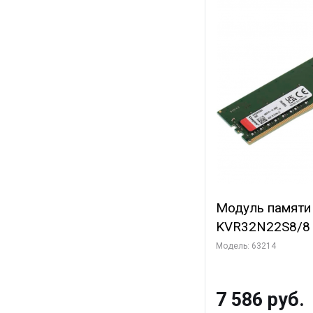
Модуль памяти 
KVR32N22S8/8
DIMM Non-ECC, 
Модель: 63214
1024x64, RTL (
7 586 руб.