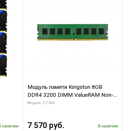
Модуль памяти Kingston 8GB
DDR4 3200 DIMM ValueRAM Non-
ECC, CL22, 1.2V, 1Rx8, RTL
Модель: 217466
7 570 руб.
В наличии
В наличии