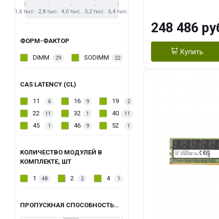
Registred ECC
1,6 тыс.
2,8 тыс.
4,0 тыс.
5,2 тыс.
6,4 тыс.
248 486 ру
ФОРМ-ФАКТОР
Купить
DIMM
SODIMM
29
22
CAS LATENCY (CL)
11
16
19
6
9
2
22
32
40
11
1
11
45
46
52
1
9
1
КОЛИЧЕСТВО МОДУЛЕЙ В
КОМПЛЕКТЕ, ШТ
1
2
4
48
2
1
ПРОПУСКНАЯ СПОСОБНОСТЬ, МБ/С