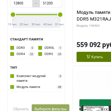
-
Модуль памяти
DDR5 M321RA
13 тыс.
22 тыс.
32 тыс.
42 тыс.
51 тыс.
5600MHz DIMM 
Модель: 196963
ECC
СТАНДАРТ ПАМЯТИ
559 092 ру
DDR3
DDR3L
5
1
DDR4
DDR5
22
23
Купить
ТИП
Комплект модулей
3
памяти
Модуль памяти
48
Сбросить
Выберите фильтры