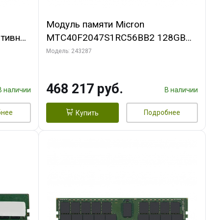
Модуль памяти Micron
тивная
MTC40F2047S1RC56BB2 128GB
ц,
TruDDR5 5600MHz
Модель: 243287
468 217 руб.
В наличии
В наличии
бнее
Подробнее
Купить