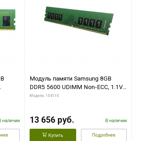
GB
Модуль памяти Samsung 8GB
DDR5 5600 UDIMM Non-ECC, 1.1V,
CC,
1R x 16
Модель: 154110
13 656 руб.
В наличии
В наличии
бнее
Подробнее
Купить