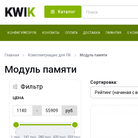
KWI
K
Каталог
КОНФИГУРАТОР ПК
КОНТАКТЫ
ОПЛАТА
ДОСТАВКА
ГАРАНТИЯ
О КОМ
Главная
Комплектующие для ПК
Модуль памяти
Модуль памяти
Сортировка:
Фильтр
ЦЕНА
-
руб.
1 тыс.
141 тыс.
280 тыс.
420 тыс.
559 тыс.