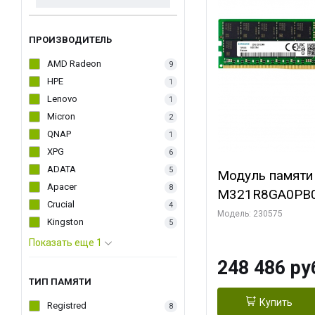
ПРОИЗВОДИТЕЛЬ
AMD Radeon
9
HPE
1
Lenovo
1
Micron
2
QNAP
1
XPG
6
ADATA
5
Модуль памяти
Apacer
8
M321R8GA0PB
Crucial
4
5600MHz DIMM 
Модель: 230575
Kingston
5
ECC
Показать еще 1
248 486 ру
ТИП ПАМЯТИ
Купить
Registred
8