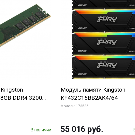
Kingston
Модуль памяти Kingston
 8GB DDR4 3200
KF432C16BB2AK4/64
CL22, 1.2V, 1Rx8,
Модель: 173585
296068)
55 016 руб.
В наличии