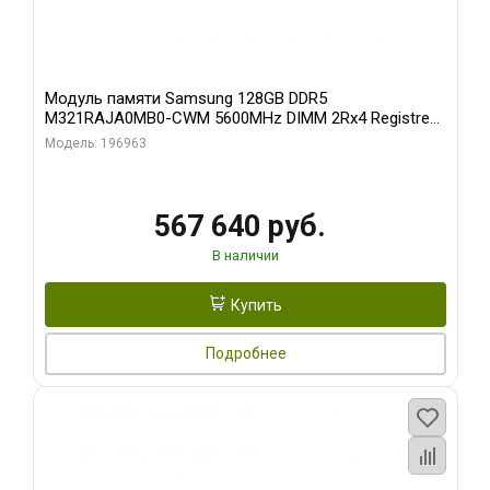
Модуль памяти Samsung 128GB DDR5
M321RAJA0MB0-CWM 5600MHz DIMM 2Rx4 Registred
ECC
Модель: 196963
567 640 руб.
В наличии
Купить
Подробнее