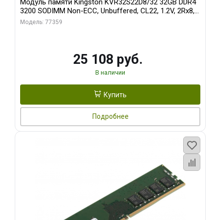
Модуль памяти Kingston KVR32S22D8/32 32GB DDR4
3200 SODIMM Non-ECC, Unbuffered, CL22, 1.2V, 2Rx8,
RTL (310924)
Модель: 77359
25 108 руб.
В наличии
Купить
Подробнее