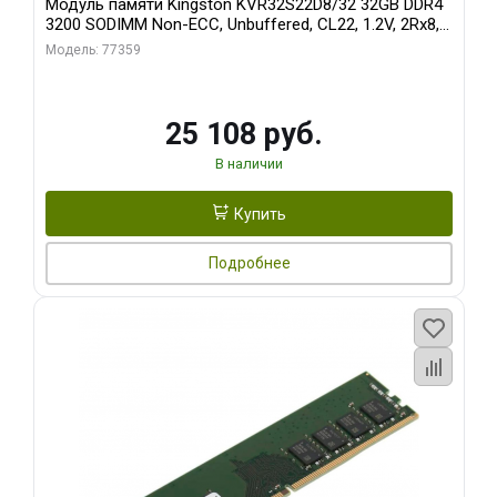
Модуль памяти Kingston KVR32S22D8/32 32GB DDR4
3200 SODIMM Non-ECC, Unbuffered, CL22, 1.2V, 2Rx8,
RTL (310924)
Модель: 77359
25 108 руб.
В наличии
Купить
Подробнее