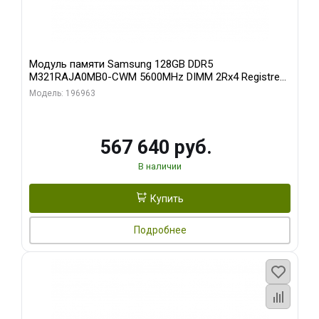
Модуль памяти Samsung 128GB DDR5
M321RAJA0MB0-CWM 5600MHz DIMM 2Rx4 Registred
ECC
Модель: 196963
567 640 руб.
В наличии
Купить
Подробнее