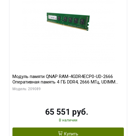
Модуль памяти QNAP RAM-4GDR4ECP0-UD-2666
Оперативная память 4 ГБ DDR4, 2666 МГц, UDIMM
ECC
Модель: 209089
65 551 руб.
В наличии
Купить