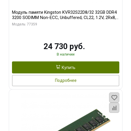
Модуль памяти Kingston KVR32S22D8/32 32GB DDR4
3200 SODIMM Non-ECC, Unbuffered, CL22, 1.2V, 2Rx8,
RTL (310924)
Модель: 77359
24 730 руб.
В наличии
Купить
Подробнее