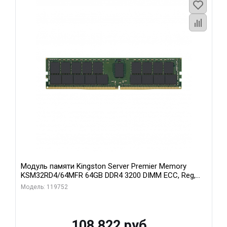
Модуль памяти Kingston Server Premier Memory
KSM32RD4/64MFR 64GB DDR4 3200 DIMM ECC, Reg,
CL22, 1.2V
Модель: 119752
108 822 руб.