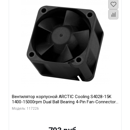
Вентилятор корпусной ARCTIC Cooling S4028-15K
1400-15000rpm Dual Ball Bearing 4-Pin Fan-Connector
(ACFAN00264A)
Модель: 117226