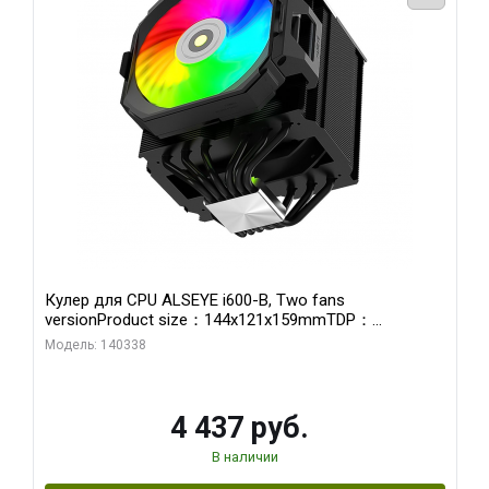
Кулер для CPU ALSEYE i600-B, Two fans
versionProduct size：144x121x159mmTDP：
270WSoldering technology CD textureApplication:Intel：
Модель: 140338
LGA115X,1200,1700,1366,2011AMD：AM4、AM5Retail
4 437 руб.
В наличии