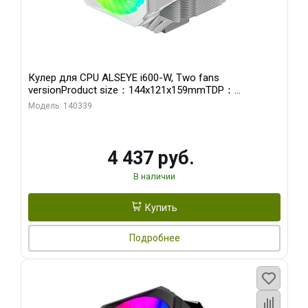
Кулер для CPU ALSEYE i600-W, Two fans
versionProduct size：144x121x159mmTDP：
270WSoldering technology CD textureApplication:Intel：
Модель: 140339
LGA115X,1200,1700,1366,2011AMD：AM4
4 437 руб.
В наличии
Купить
Подробнее