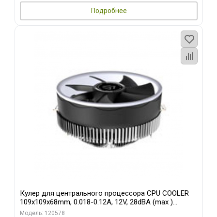
Подробнее
Кулер для центрального процессора CPU COOLER
109x109x68mm, 0.018-0.12A, 12V, 28dBA (max )
+/-10%
Модель: 120578