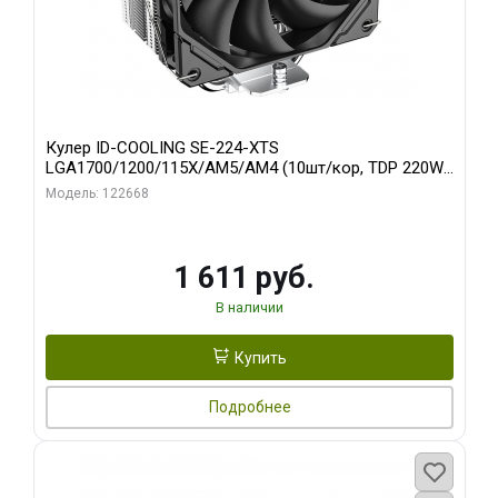
Кулер ID-COOLING SE-224-XTS
LGA1700/1200/115X/AM5/AM4 (10шт/кор, TDP 220W,
PWM, 4 тепл.трубки прямого контакта, FAN 120mm)
Модель: 122668
RET
1 611 руб.
В наличии
Купить
Подробнее