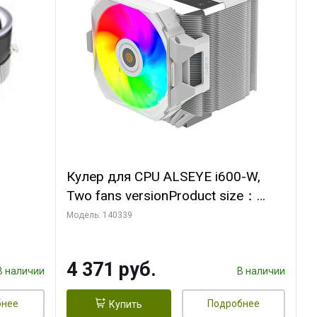
Кулер для CPU ALSEYE i600-W,
Two fans versionProduct size：
, 12V,
144x121x159mmTDP：
Модель: 140339
270WSoldering technology CD
textureApplication:Intel：
4 371 руб.
LGA115X,1200,1700,1366,2011AM
В наличии
В наличии
D：AM4
бнее
Подробнее
Купить