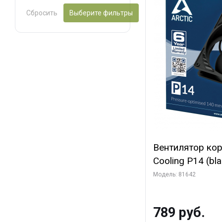
Сбросить
Выберите фильтры
Вентилятор ко
Cooling P14 (blac
(ACFAN00123A) 
Модель: 81642
789 руб.