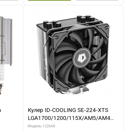
m
Кулер ID-COOLING SE-224-XTS
LGA1700/1200/115X/AM5/AM4
(10шт/кор, TDP 220W, PWM, 4
Модель: 122668