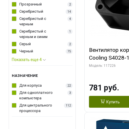
Прозрачный
2
Серебристый
14
Серебристый с
4
черным
Серебристый с
1
черным и синим
Серый
2
Вентилятор ко
Черный
75
Cooling S4028
Показать еще 4
Dual Ball Bearing 4-Pin Fa
Модель: 117226
Connector (AC
НАЗНАЧЕНИЕ
Для корпуса
781 руб.
22
Для одноплатного
3
компьютера
Купить
Для центрального
112
процессора