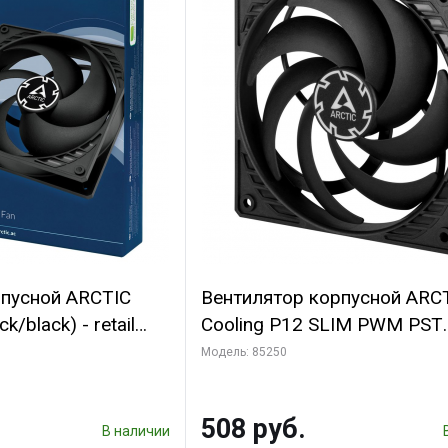
рпусной ARCTIC
Вентилятор корпусной ARC
k/black) - retail
Cooling P12 SLIM PWM PST
(701549) {56}
(ACFAN00187A) (703130)
Модель: 85250
508 руб.
В наличии