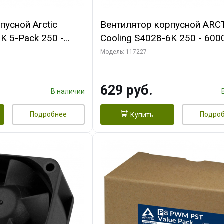
пусной Arctic
Вентилятор корпусной ARC
K 5-Pack 250 -
Cooling S4028-6K 250 - 600
Bearing 4-Pin
Dual Ball Bearing 4-Pin Fan-
Модель: 117227
 (ACFAN00273A)
Connector (ACFAN00185A)
629 руб.
В наличии
Подробнее
Подро
Купить