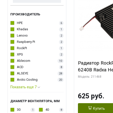
ПРОИЗВОДИТЕЛЬ
HPE
6
Khadas
1
Lenovo
2
Raspberry Pi
2
RockPi
1
XPG
2
Ablecom
10
Радиатор RockP
ACD
8
6240B Radxa He
ALSEYE
28
Модель: 211468
Arctic Cooling
20
Показать еще 7
625 руб.
ДИАМЕТР ВЕНТИЛЯТОРА, ММ
Купить
30
40
1
8