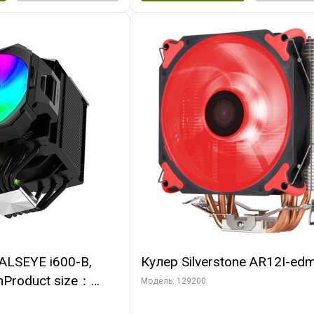
ALSEYE i600-B,
Кулер Silverstone AR12I-ed
nProduct size：
Модель: 129200
mmTDP：