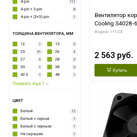
4-pin
111
4-pin + 3-pin
8
Вентилятор кор
4-pin + (3+3)-pin
1
Cooling S4028-6
6000 rpm Dual Ball 
Модель: 117228
ТОЛЩИНА ВЕНТИЛЯТОРА, ММ
Fan-Connector
12
15
1
5
25
26
91
4
2 563 руб.
27
28
6
5
30
38
1
2
Купить
43.5
48
1
1
Показать еще 1
ЦВЕТ
Белый
12
Белый с серым
1
Белый с черным
1
Не окрашен
1