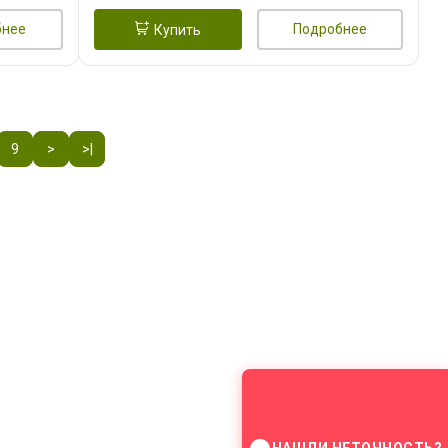
бнее
Подробнее
Купить
9
>
>|