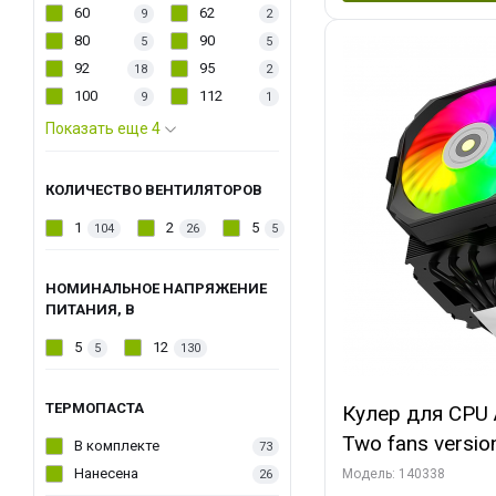
60
62
9
2
80
90
5
5
92
95
18
2
100
112
9
1
Показать еще 4
КОЛИЧЕСТВО ВЕНТИЛЯТОРОВ
1
2
5
104
26
5
НОМИНАЛЬНОЕ НАПРЯЖЕНИЕ
ПИТАНИЯ, В
5
12
5
130
ТЕРМОПАСТА
Кулер для CPU 
Two fans versio
В комплекте
73
144x121x159
Нанесена
Модель: 140338
26