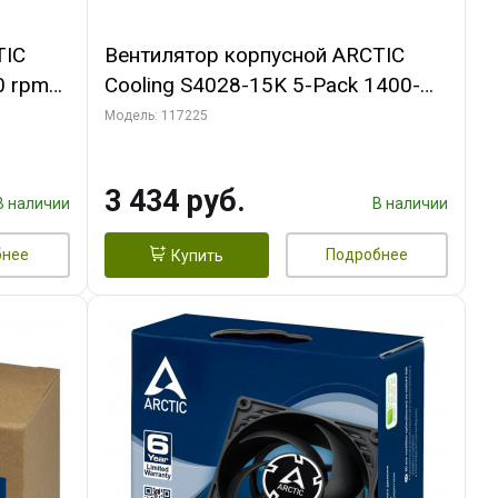
TIC
Вентилятор корпусной ARCTIC
0 rpm
Cooling S4028-15K 5-Pack 1400-
15000rpm rpm Dual Ball Bearing 4-
Модель: 117225
Pin Fan-Connector (ACFAN00274A)
3 434 руб.
В наличии
В наличии
бнее
Подробнее
Купить