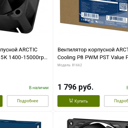
рпусной ARCTIC
Вентилятор корпусной ARC
-15K 1400-15000rpm
Cooling P8 PWM PST Value 
n-
(Black/Black) - retail
Модель: 81662
FAN00264A)
(ACFAN00154A) (702072)
1 796 руб.
В наличии
Подробнее
Подро
Купить