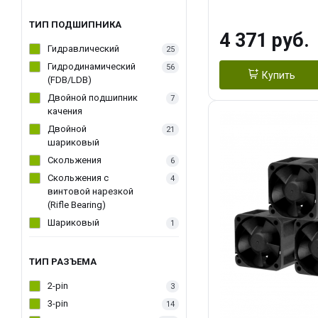
270WSoldering 
textureApplicati
ТИП ПОДШИПНИКА
4 371 руб.
LGA115X,1200,
Гидравлический
25
D：AM4、AM5Re
Гидродинамический
56
Купить
(FDB/LDB)
Двойной подшипник
7
качения
Двойной
21
шариковый
Скольжения
6
Скольжения c
4
винтовой нарезкой
(Rifle Bearing)
Шариковый
1
ТИП РАЗЪЕМА
2-pin
3
3-pin
14