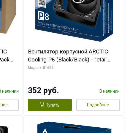
TIC
Вентилятор корпусной ARCTIC
Pack
Cooling P8 (Black/Black) - retail
(ACFAN00147A) (701990)
Модель: 81659
352 руб.
В наличии
В наличии
бнее
Подробнее
Купить