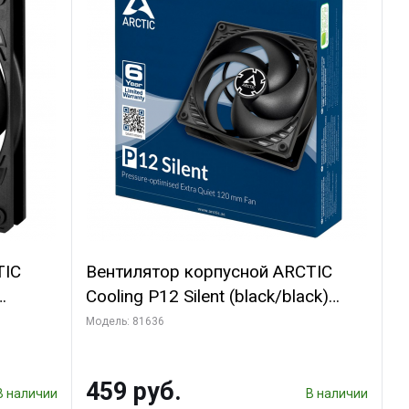
TIC
Вентилятор корпусной ARCTIC
Cooling P12 Silent (black/black)
(ACFAN00130A)
Модель: 81636
459 руб.
В наличии
В наличии