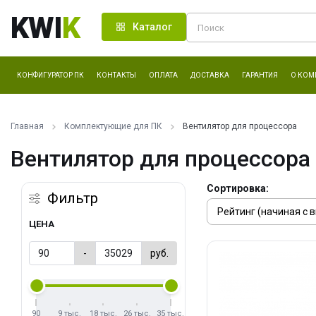
KWI
K
Каталог
КОНФИГУРАТОР ПК
КОНТАКТЫ
ОПЛАТА
ДОСТАВКА
ГАРАНТИЯ
О КОМ
Главная
Комплектующие для ПК
Вентилятор для процессора
Вентилятор для процессора
Сортировка:
Фильтр
ЦЕНА
-
руб.
90
9 тыс.
18 тыс.
26 тыс.
35 тыс.