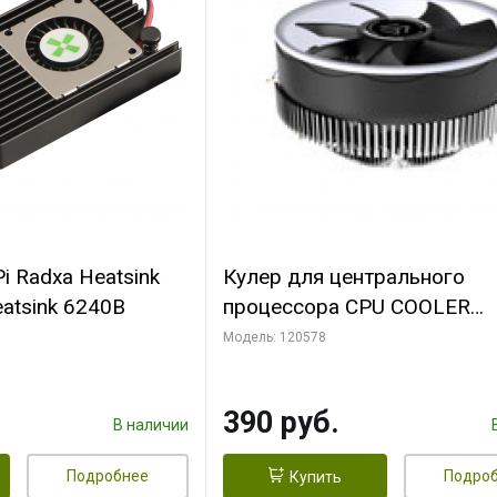
i Radxa Heatsink
Кулер для центрального
atsink 6240B
процессора CPU COOLER
109x109x68mm, 0.018-0.12A
Модель: 120578
28dBA (max ) +/-10%
390 руб.
В наличии
Подробнее
Подро
Купить