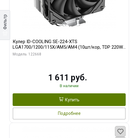
Фильтр
Кулер ID-COOLING SE-224-XTS
LGA1700/1200/115X/AM5/AM4 (10шт/кор, TDP 220W,
PWM, 4 тепл.трубки прямого контакта, FAN 120mm)
Модель: 122668
RET
1 611 руб.
В наличии
Купить
Подробнее