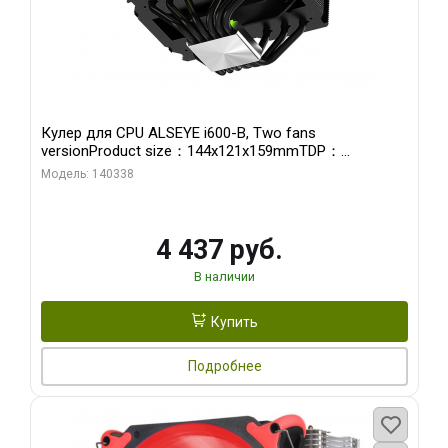
Кулер для CPU ALSEYE i600-B, Two fans
versionProduct size：144x121x159mmTDP：
270WSoldering technology CD textureApplication:Intel：
Модель: 140338
LGA115X,1200,1700,1366,2011AMD：AM4、AM5Retail
4 437 руб.
В наличии
Купить
Подробнее