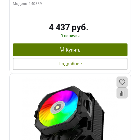
270WSoldering technology CD textureApplication:Intel：
Модель: 140339
LGA115X,1200,1700,1366,2011AMD：AM4
4 437 руб.
В наличии
Купить
Подробнее