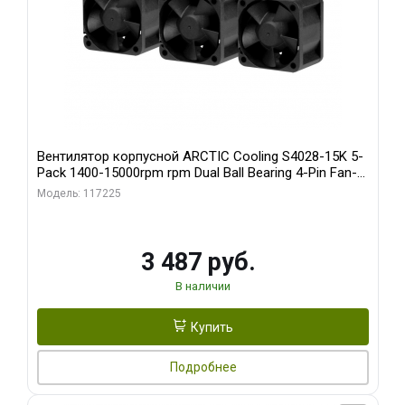
Вентилятор корпусной ARCTIC Cooling S4028-15K 5-
Pack 1400-15000rpm rpm Dual Ball Bearing 4-Pin Fan-
Connector (ACFAN00274A)
Модель: 117225
3 487 руб.
В наличии
Купить
Подробнее