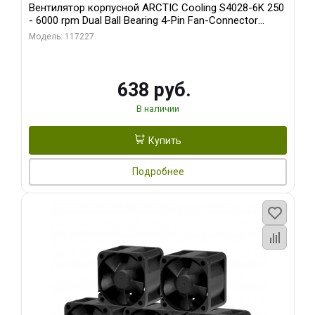
Вентилятор корпусной ARCTIC Cooling S4028-6K 250
- 6000 rpm Dual Ball Bearing 4-Pin Fan-Connector
(ACFAN00185A)
Модель: 117227
638 руб.
В наличии
Купить
Подробнее