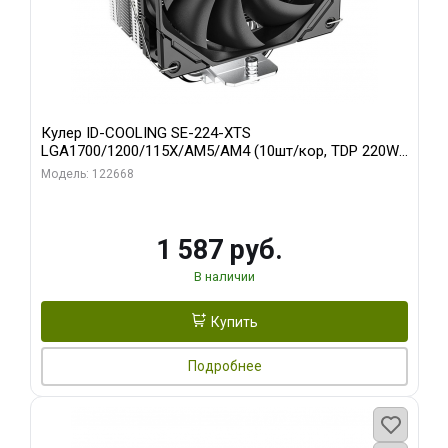
Кулер ID-COOLING SE-224-XTS
LGA1700/1200/115X/AM5/AM4 (10шт/кор, TDP 220W,
PWM, 4 тепл.трубки прямого контакта, FAN 120mm)
Модель: 122668
RET
1 587 руб.
В наличии
Купить
Подробнее