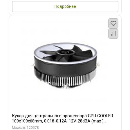
Подробнее
Кулер для центрального процессора CPU COOLER
109x109x68mm, 0.018-0.12A, 12V, 28dBA (max )
+/-10%
Модель: 120578