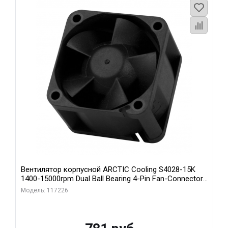
Вентилятор корпусной ARCTIC Cooling S4028-15K
1400-15000rpm Dual Ball Bearing 4-Pin Fan-Connector
(ACFAN00264A)
Модель: 117226