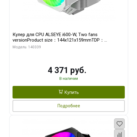
Кулер для CPU ALSEYE i600-W, Two fans
versionProduct size：144x121x159mmTDP：
270WSoldering technology CD textureApplication:Intel：
Модель: 140339
LGA115X,1200,1700,1366,2011AMD：AM4
4 371 руб.
В наличии
Купить
Подробнее