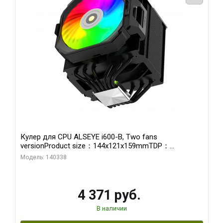
Кулер для CPU ALSEYE i600-B, Two fans
versionProduct size：144x121x159mmTDP：
270WSoldering technology CD textureApplication:Intel：
Модель: 140338
LGA115X,1200,1700,1366,2011AMD：AM4、AM5Retail
4 371 руб.
В наличии