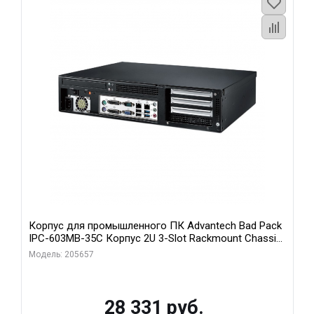
Корпус для промышленного ПК Advantech Bad Pack
IPC-603MB-35C Корпус 2U 3-Slot Rackmount Chassis
for ATX/MicroATX Motherboard with Front I Advantech
Модель: 205657
bp
28 331 руб.