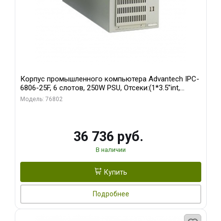
Корпус промышленного компьютера Advantech IPC-
6806-25F, 6 слотов, 250W PSU, Отсеки:(1*3.5"int,
1*3.5"ext)
Модель: 76802
36 736 руб.
В наличии
Купить
Подробнее