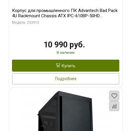
Корпус для промышленного ПК Advantech Bad Pack
4U Rackmount Chassis ATX IPC-610BP-50HD
Advantech 15 слотов, отсеки 3x5.25", 1x3.5", 2xUSB,
Модель: 233915
1xPS/ W/ PS8-500ATX-BB (S0) bp
10 990 руб.
В наличии
Купить
Подробнее