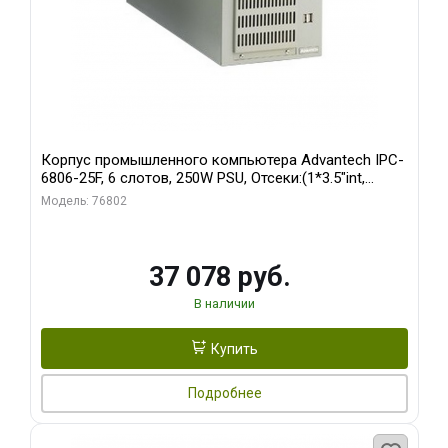
Корпус промышленного компьютера Advantech IPC-
6806-25F, 6 слотов, 250W PSU, Отсеки:(1*3.5"int,
1*3.5"ext)
Модель: 76802
37 078 руб.
В наличии
Купить
Подробнее