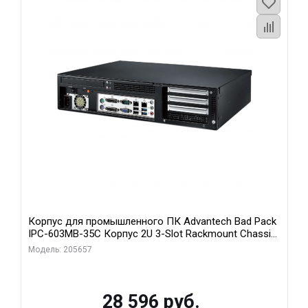
Корпус для промышленного ПК Advantech Bad Pack
IPC-603MB-35C Корпус 2U 3-Slot Rackmount Chassis
for ATX/MicroATX Motherboard with Front I Advantech
Модель: 205657
bp
28 596 руб.