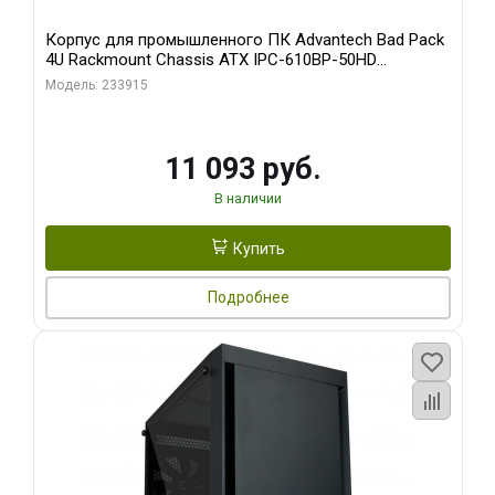
Корпус для промышленного ПК Advantech Bad Pack
4U Rackmount Chassis ATX IPC-610BP-50HD
Advantech 15 слотов, отсеки 3x5.25", 1x3.5", 2xUSB,
Модель: 233915
1xPS/ W/ PS8-500ATX-BB (S0) bp
11 093 руб.
В наличии
Купить
Подробнее