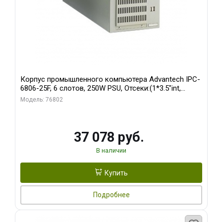
Корпус промышленного компьютера Advantech IPC-
6806-25F, 6 слотов, 250W PSU, Отсеки:(1*3.5"int,
1*3.5"ext)
Модель: 76802
37 078 руб.
В наличии
Купить
Подробнее