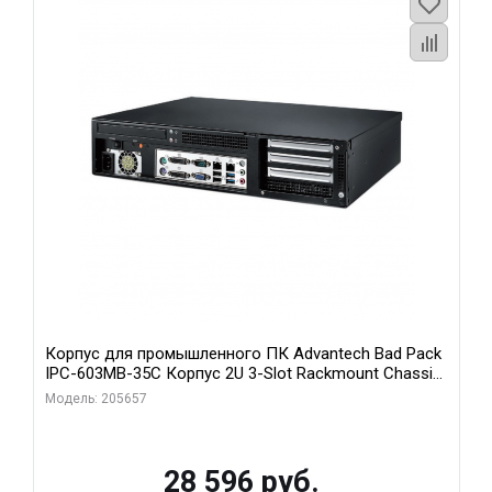
Корпус для промышленного ПК Advantech Bad Pack
IPC-603MB-35C Корпус 2U 3-Slot Rackmount Chassis
for ATX/MicroATX Motherboard with Front I Advantech
Модель: 205657
bp
28 596 руб.