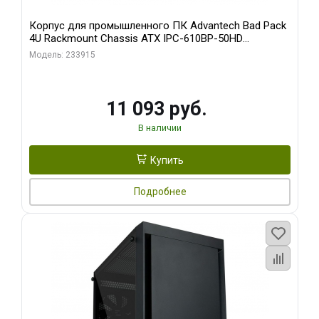
Корпус для промышленного ПК Advantech Bad Pack
4U Rackmount Chassis ATX IPC-610BP-50HD
Advantech 15 слотов, отсеки 3x5.25", 1x3.5", 2xUSB,
Модель: 233915
1xPS/ W/ PS8-500ATX-BB (S0) bp
11 093 руб.
В наличии
Купить
Подробнее