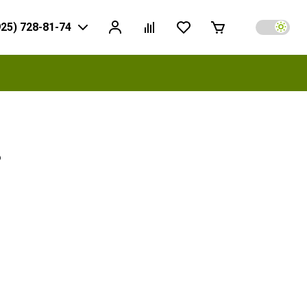
925) 728-81-74
ь