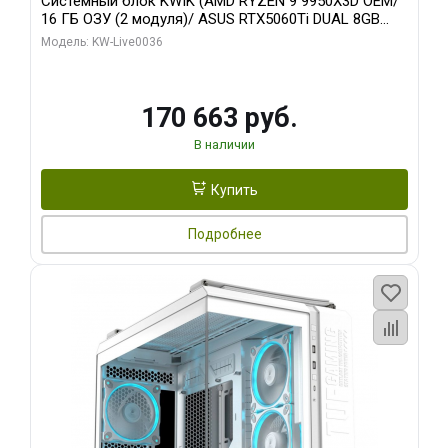
Системный блок KWIK (AMD RYZEN 9 9950X3D OEM/
16 ГБ ОЗУ (2 модуля)/ ASUS RTX5060Ti DUAL 8GB
GDDR7 128bit 3xDP HDMI 2FAN / 960 ГБ SSD)
Модель: KW-Live0036
170 663 руб.
В наличии
Купить
Подробнее