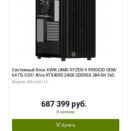
Системный блок KWIK (AMD RYZEN 9 9900X3D OEM/
64 ГБ ОЗУ/ Afox RTX4090 24GB GDDR6X 384-Bit 3xDP
HDMI ATX Turbo/ 512 ГБ SSD)
Модель: KW-Live0116
687 399 руб.
В наличии
Купить