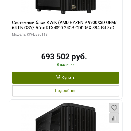
Системный блок KWIK (AMD RYZEN 9 9900X3D OEM/
64 ГБ ОЗУ/ Afox RTX4090 24GB GDDR6X 384-Bit 3xDP
HDMI ATX Turbo/ 960 ГБ SSD)
Модель: KW-Live0118
693 502 руб.
В наличии
Купить
Подробнее