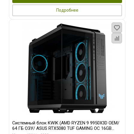
Подробнее
Системный блок KWIK (AMD RYZEN 9 9950X3D OEM/
64 ГБ ОЗУ/ ASUS RTX5080 TUF GAMING OC 16GB
GDDR7 256bit 3xDP 3x/ 960 ГБ SSD)