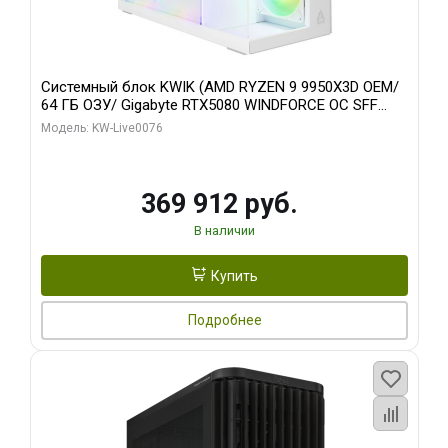
Системный блок KWIK (AMD RYZEN 9 9950X3D OEM/
64 ГБ ОЗУ/ Gigabyte RTX5080 WINDFORCE OC SFF
16GB GDDR7 256bit / 960 ГБ SSD)
Модель: KW-Live0076
369 912 руб.
В наличии
Купить
Подробнее