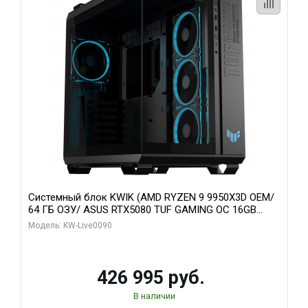
Системный блок KWIK (AMD RYZEN 9 9950X3D OEM/
64 ГБ ОЗУ/ ASUS RTX5080 TUF GAMING OC 16GB
GDDR7 256bit 3xDP 3x/ 1 ТБ SSD)
Модель: KW-Live0090
426 995 руб.
В наличии