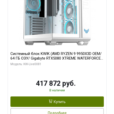
Системный блок KWIK (AMD RYZEN 9 9950X3D OEM/
64 ГБ ОЗУ/ Gigabyte RTX5080 XTREME WATERFORCE
16GB GDDR7 256bit/ 1 ТБ SSD)
Модель: KW-Live0081
417 872 руб.
В наличии
Купить
Подробнее