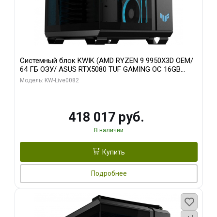
Системный блок KWIK (AMD RYZEN 9 9950X3D OEM/
64 ГБ ОЗУ/ ASUS RTX5080 TUF GAMING OC 16GB
GDDR7 256bit 3xDP 3x/ 512 ГБ SSD)
Модель: KW-Live0082
418 017 руб.
В наличии
Купить
Подробнее