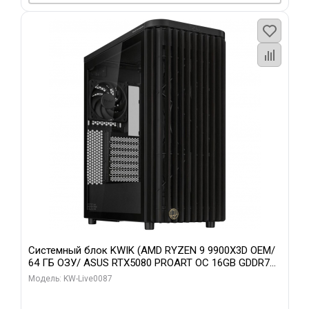
Системный блок KWIK (AMD RYZEN 9 9900X3D OEM/
64 ГБ ОЗУ/ ASUS RTX5080 PROART OC 16GB GDDR7
256bit Type-C DP 2/ 1 ТБ SSD)
Модель: KW-Live0087