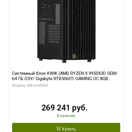
Системный блок KWIK (AMD RYZEN 9 9950X3D OEM/
64 ГБ ОЗУ/ Gigabyte RTX5060Ti GAMING OC 8GB
GDDR7 128bit 3xDP H/ 1 ТБ SSD)
Модель: KW-Live0060
269 241 руб.
В наличии
Купить