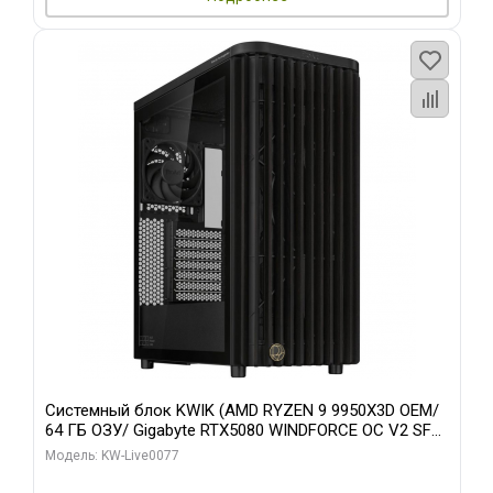
Системный блок KWIK (AMD RYZEN 9 9950X3D OEM/
64 ГБ ОЗУ/ Gigabyte RTX5080 WINDFORCE OC V2 SFF
16GB GDDR7 256b/ 960 ГБ SSD)
Модель: KW-Live0077