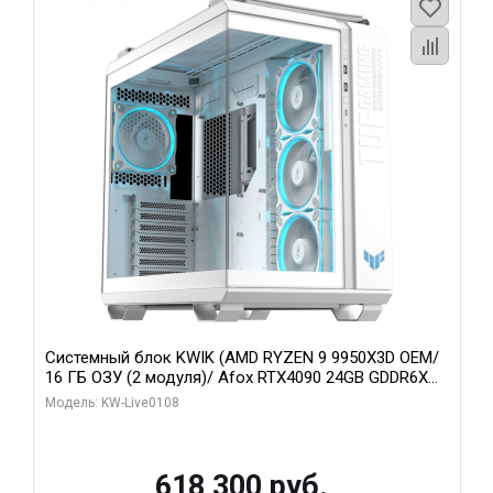
Системный блок KWIK (AMD RYZEN 9 9950X3D OEM/
16 ГБ ОЗУ (2 модуля)/ Afox RTX4090 24GB GDDR6X
384-Bit 3xDP HDMI ATX Turbo/ 1 ТБ SSD)
Модель: KW-Live0108
618 300 руб.