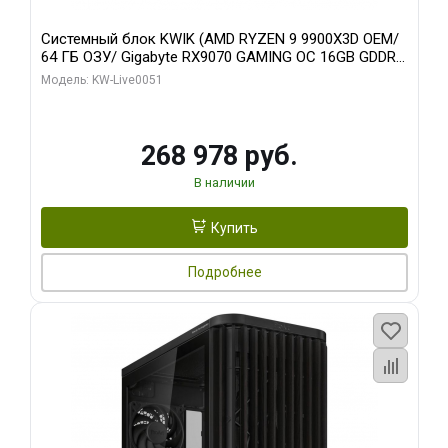
Системный блок KWIK (AMD RYZEN 9 9900X3D OEM/
64 ГБ ОЗУ/ Gigabyte RX9070 GAMING OC 16GB GDDR6
256bit 2xDP 2xH/ 960 ГБ SSD)
Модель: KW-Live0051
268 978 руб.
В наличии
Купить
Подробнее