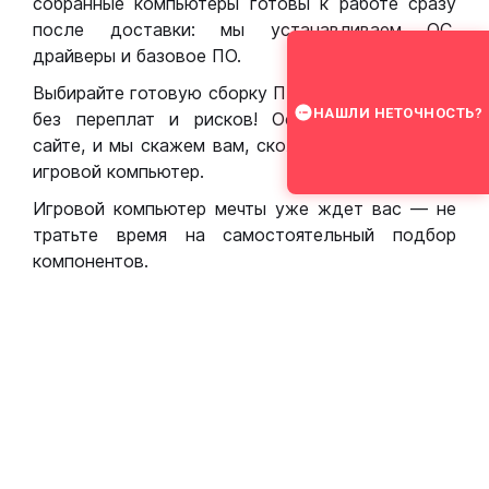
собранные компьютеры готовы к работе сразу
после доставки: мы устанавливаем ОС,
драйверы и базовое ПО.
Выбирайте готовую сборку ПК для игр в Москве
НАШЛИ НЕТОЧНОСТЬ?
без переплат и рисков! Оставьте заявку на
сайте, и мы скажем вам, сколько стоит собрать
игровой компьютер.
Игровой компьютер мечты уже ждет вас — не
тратьте время на самостоятельный подбор
компонентов.