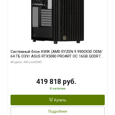
Системный блок KWIK (AMD RYZEN 9 9900X3D OEM/
64 ГБ ОЗУ/ ASUS RTX5080 PROART OC 16GB GDDR7
256bit Type-C DP 2/ 960 ГБ SSD)
Модель: KW-Live0085
419 818 руб.
В наличии
Купить
Подробнее