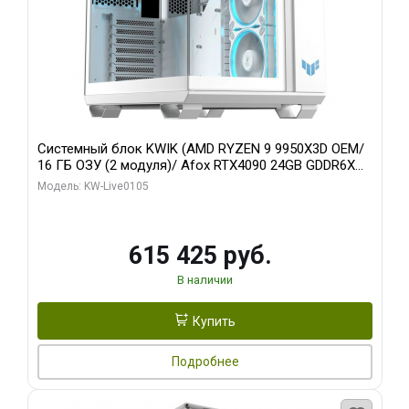
Системный блок KWIK (AMD RYZEN 9 9950X3D OEM/
16 ГБ ОЗУ (2 модуля)/ Afox RTX4090 24GB GDDR6X
384-Bit 3xDP HDMI ATX Turbo/ 960 ГБ SSD)
Модель: KW-Live0105
615 425 руб.
В наличии
Купить
Подробнее