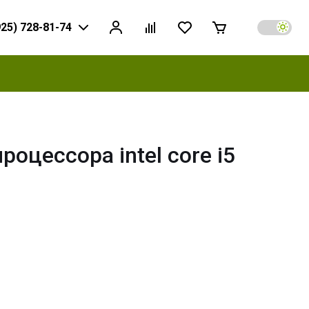
925) 728-81-74
цессора intel core i5