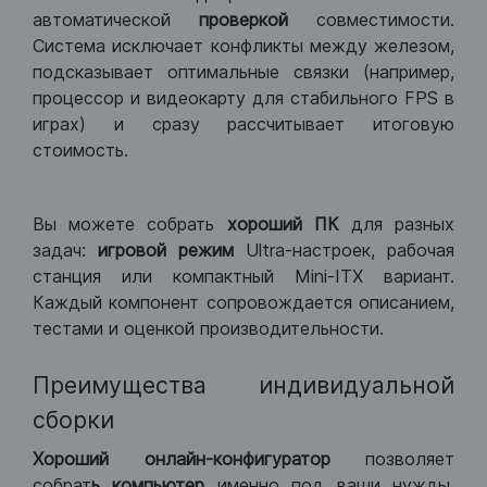
автоматической
проверкой
совместимости.
Система исключает конфликты между железом,
подсказывает оптимальные связки (например,
процессор и видеокарту для стабильного FPS в
играх) и сразу рассчитывает итоговую
стоимость.
Вы можете собрать
хороший ПК
для разных
задач:
игровой режим
Ultra-настроек, рабочая
станция или компактный Mini-ITX вариант.
Каждый компонент сопровождается описанием,
тестами и оценкой производительности.
Преимущества индивидуальной
сборки
Хороший
онлайн-конфигуратор
позволяет
собрат
ь компьютер
именно под ваши нужды.