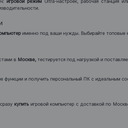
ач:
игровой режим
Ultra-настроек, рабочая станция и
изводительности.
и
компьютер
именно под ваши нужды. Выбирайте топовые 
стами в
Москве,
тестируется под нагрузкой и поставляет
ые функции и получить персональный ПК с идеальным с
сразу
купить
игровой компьютер с доставкой по Москве