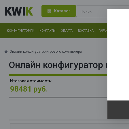
KWI
K
Каталог
КОНФИГУРАТОР ПК
КОНТАКТЫ
ОПЛАТА
ДОСТАВКА
ГАРАНТИЯ
О КОМ
Нам оч
другие.
Онлайн конфигуратор игрового компьютера
Онлайн конфигуратор игро
Закончи
О
Итоговая стоимость:
La
98481 руб.