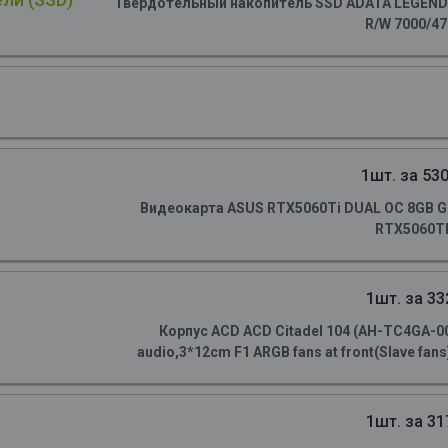
Твердотельный накопитель SSD ADATA LEGEND 90
R/W 7000/4
1шт. за 530
Видеокарта ASUS RTX5060Ti DUAL OC 8GB GD
RTX5060TI
1шт. за 33
Корпус ACD ACD Citadel 104 (AH-TC4GA-0
audio,3*12cm F1 ARGB fans at front(Slave fans)
1шт. за 31