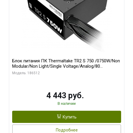
Блок питания ПК Thermaltake TR2 S 750 /0750W/Non
Modular/Non Light/Single Voltage/Analog/80
Plus/EU/Non JP CAP/All Flat Cables
Модель: 186512
4 443 руб.
В наличии
Купить
Подробнее