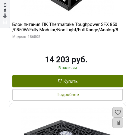
Фильтр
Блок питания ПК Thermaltake Toughpower SFX 850
/0850W/Fully Modular/Non Light/Full Range/Analog/80
Plus Platinum/EU/100% JP CAP/All Flat Cables/Gen 5
Модель: 186505
14 203 руб.
В наличии
Купить
Подробнее