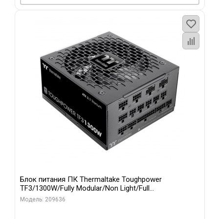
Блок питания ПК Thermaltake Toughpower
TF3/1300W/Fully Modular/Non Light/Full
Range/Analog/80 Plus Titanium/EU/100% JP CAP/All F
Модель: 209636