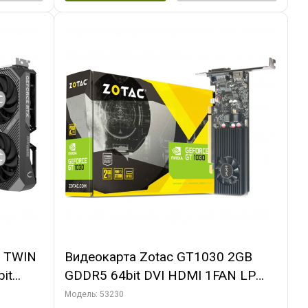
0 TWIN
Видеокарта Zotac GT1030 2GB
it
GDDR5 64bit DVI HDMI 1FAN LP
PACK
RTL
Модель: 53230