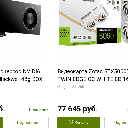
роцессор NVIDIA
Видеокарта Zotac RTX5060
lackwell 48g BOX
TWIN EDGE OC WHITE ED 1
GDDR7 128bit 3xDP HDMI 2
Модель: 221285
MEDIUM PACK
б.
77 645 руб.
В наличии
Подробнее
Подро
Купить