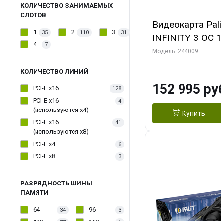
КОЛИЧЕСТВО ЗАНИМАЕМЫХ
СЛОТОВ
Видеокарта Pal
1
2
3
35
110
31
INFINITY 3 OC 
4
7
3xDP HDMI 3FA
Модель: 244009
КОЛИЧЕСТВО ЛИНИЙ
152 995 ру
PCI-E x16
128
PCI-E x16
4
(используются х4)
Купить
PCI-E x16
41
(используются х8)
PCI-E x4
6
PCI-E x8
3
РАЗРЯДНОСТЬ ШИНЫ
ПАМЯТИ
64
96
34
3