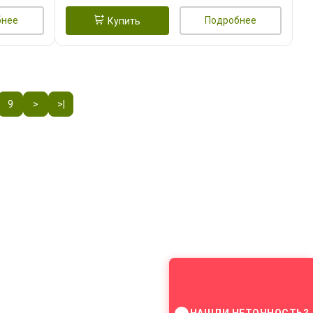
бнее
Подробнее
Купить
9
>
>|