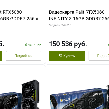
it RTX5080
Видеокарта Palit RTX5080
16GB GDDR7 256bit
INFINITY 3 16GB GDDR7 256
N RTL
3xDP HDMI 3FAN RTL
Модель: 244010
б.
150 536 руб.
В наличии
Подробнее
Подро
Купить