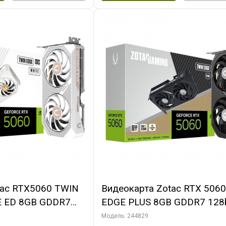
tac RTX5060 TWIN
Видеокарта Zotac RTX 506
E ED 8GB GDDR7
EDGE PLUS 8GB GDDR7 128b
DMI 2FAN MEDIUM
3xDP HDMI 2FAN MEDIUM 
Модель: 244829