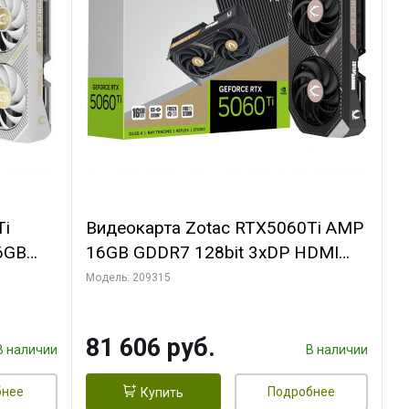
Ti
Видеокарта Zotac RTX5060Ti AMP
6GB
16GB GDDR7 128bit 3xDP HDMI
FAN
2FAN MEDIUM PACK
Модель: 209315
81 606 руб.
В наличии
В наличии
бнее
Подробнее
Купить