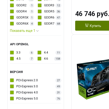
PACK
GDDR2
GDDR3
1
12
GDDR4
GDDR5
1
36
46 746 руб
GDDR5X
GDDR6
1
47
GDDR6X
GDDR7
4
68
Купить
Показать еще 1
API OPENGL
3.3
4.4
6
11
4.5
4.6
7
158
ВЕРСИЯ
PCI-Express 2.0
27
PCI-Express 3.0
49
PCI-Express 4.0
31
PCI-Express 5.0
76