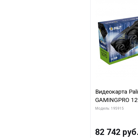
Видеокарта Pal
GAMINGPRO 12G
3xDP HDMI 3FA
Модель: 195915
82 742 руб