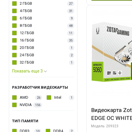
2 ГБGB
27
4 ГБGB
31
6 ГБGB
9
8 ГБGB
48
12 ГБGB
11
16 ГБGB
35
20 ГБGB
1
24 ГБGB
2
32 ГБGB
1
Показать еще 3
РАЗРАБОТЧИК ВИДЕОКАРТЫ
AMD
Intel
26
1
NVIDIA
156
Видеокарта Zo
EDGE OC WHIT
ТИП ПАМЯТИ
128bit 3xDP H
Модель: 209323
DDR3
DDR4
10
2