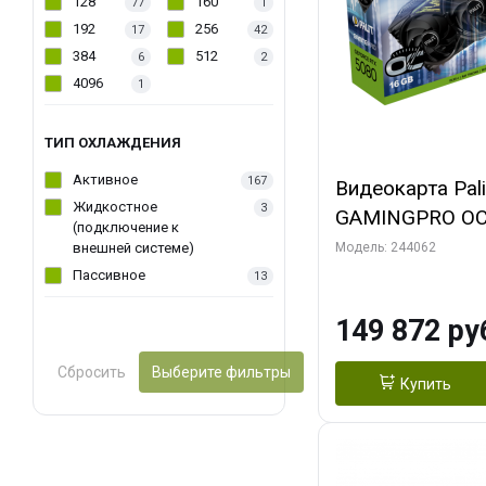
128
160
77
1
192
256
17
42
384
512
6
2
4096
1
ТИП ОХЛАЖДЕНИЯ
Активное
167
Видеокарта Pal
Жидкостное
3
GAMINGPRO OC
(подключение к
256bit 3xDP HD
внешней системе)
Модель: 244062
Пассивное
13
149 872 ру
Сбросить
Выберите фильтры
Купить