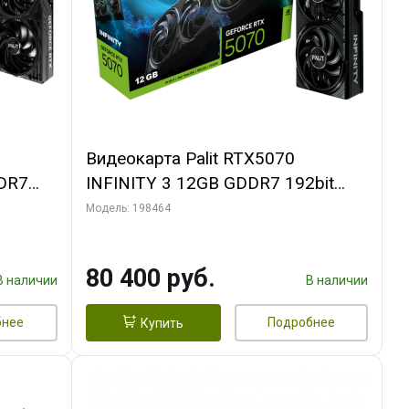
Видеокарта Palit RTX5070
DR7
INFINITY 3 12GB GDDR7 192bit
L
3xDP HDMI 3FAN RTL
Модель: 198464
80 400 руб.
В наличии
В наличии
бнее
Подробнее
Купить