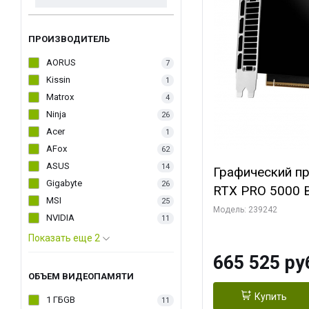
ПРОИЗВОДИТЕЛЬ
AORUS
7
Kissin
1
Matrox
4
Ninja
26
Acer
1
AFox
62
ASUS
14
Графический п
Gigabyte
26
RTX PRO 5000 B
MSI
25
Модель: 239242
NVIDIA
11
Показать еще 2
665 525 ру
ОБЪЕМ ВИДЕОПАМЯТИ
Купить
1 ГБGB
11