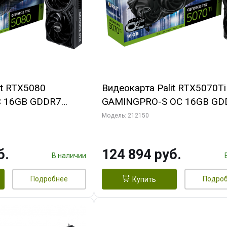
it RTX5080
Видеокарта Palit RTX5070Ti
 16GB GDDR7
GAMINGPRO-S OC 16GB GD
MI 3FAN RTL
256bit 3xDP HDMI 3FAN RT
Модель: 212150
б.
124 894 руб.
В наличии
Подробнее
Подро
Купить