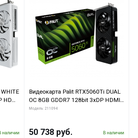
i WHITE
Видеокарта Palit RTX5060Ti DUAL
P HDMI
OC 8GB GDDR7 128bit 3xDP HDMI
2FAN RTL
Модель: 211094
50 738 руб.
В наличии
В наличии