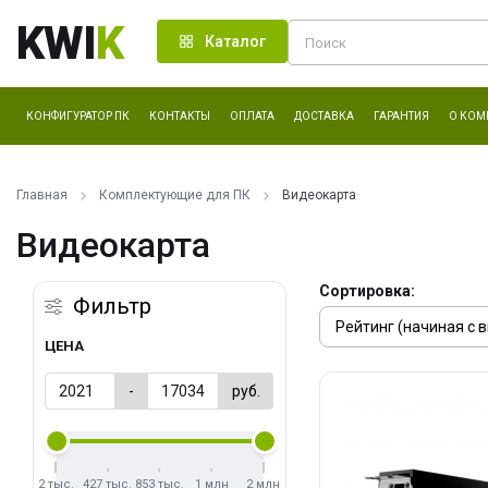
KWI
K
Каталог
КОНФИГУРАТОР ПК
КОНТАКТЫ
ОПЛАТА
ДОСТАВКА
ГАРАНТИЯ
О КОМ
Главная
Комплектующие для ПК
Видеокарта
Видеокарта
Сортировка:
Фильтр
ЦЕНА
-
руб.
2 тыс.
427 тыс.
853 тыс.
1 млн
2 млн