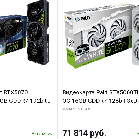
it RTX5070
Видеокарта Palit RTX5060T
B GDDR7 192bit
OC 16GB GDDR7 128bit 3xD
N RTL
2FAN RTL
Модель: 218905
.
71 814 руб.
В наличии