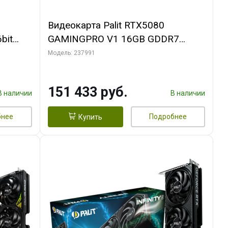
Видеокарта Palit RTX5080
bit
GAMINGPRO V1 16GB GDDR7
256bit 3xDP HDMI 3FAN RTL
Модель: 237991
151 433 руб.
В наличии
В наличии
бнее
Подробнее
Купить