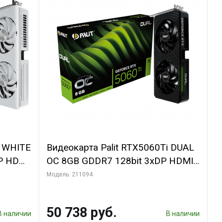
i WHITE
Видеокарта Palit RTX5060Ti DUAL
P HDMI
OC 8GB GDDR7 128bit 3xDP HDMI
2FAN RTL
Модель: 211094
50 738 руб.
В наличии
В наличии