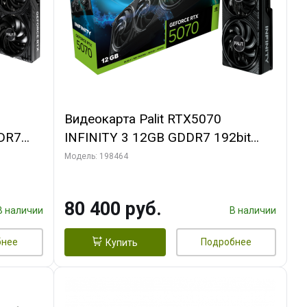
Видеокарта Palit RTX5070
DR7
INFINITY 3 12GB GDDR7 192bit
L
3xDP HDMI 3FAN RTL
Модель: 198464
80 400 руб.
В наличии
В наличии
бнее
Подробнее
Купить