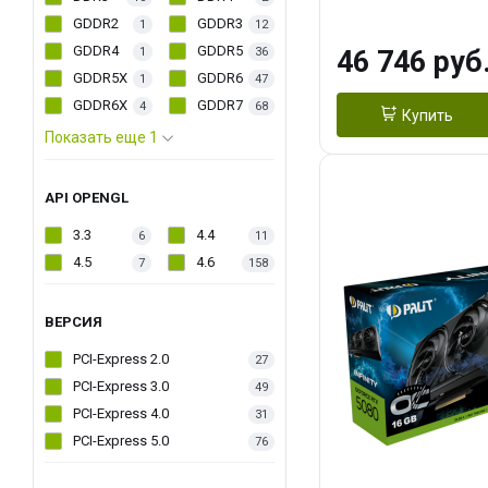
PACK
GDDR2
GDDR3
1
12
GDDR4
GDDR5
1
36
46 746 руб
GDDR5X
GDDR6
1
47
GDDR6X
GDDR7
4
68
Купить
Показать еще 1
API OPENGL
3.3
4.4
6
11
4.5
4.6
7
158
ВЕРСИЯ
PCI-Express 2.0
27
PCI-Express 3.0
49
PCI-Express 4.0
31
PCI-Express 5.0
76