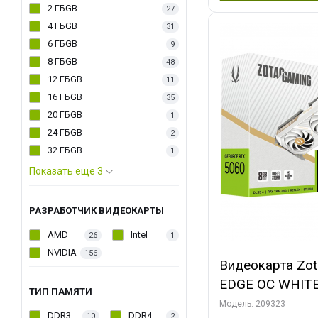
2 ГБGB
27
4 ГБGB
31
6 ГБGB
9
8 ГБGB
48
12 ГБGB
11
16 ГБGB
35
20 ГБGB
1
24 ГБGB
2
32 ГБGB
1
Показать еще 3
РАЗРАБОТЧИК ВИДЕОКАРТЫ
AMD
Intel
26
1
NVIDIA
156
Видеокарта Zo
EDGE OC WHIT
ТИП ПАМЯТИ
128bit 3xDP H
Модель: 209323
DDR3
DDR4
10
2