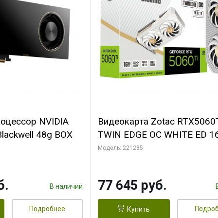
роцессор NVIDIA
Видеокарта Zotac RTX5060
lackwell 48g BOX
TWIN EDGE OC WHITE ED 1
GDDR7 128bit 3xDP HDMI 2
Модель: 221285
MEDIUM PACK
б.
77 645 руб.
В наличии
Подробнее
Подро
Купить