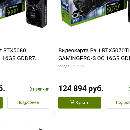
it RTX5080
Видеокарта Palit RTX5070Ti
 16GB GDDR7
GAMINGPRO-S OC 16GB GD
MI 3FAN RTL
256bit 3xDP HDMI 3FAN RT
Модель: 212150
б.
124 894 руб.
В наличии
Подробнее
Подро
Купить