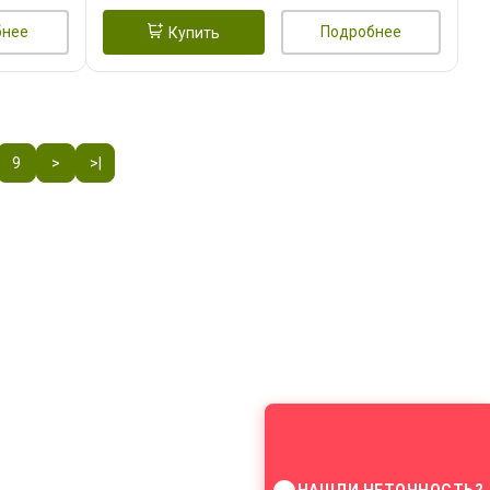
бнее
Подробнее
Купить
9
>
>|