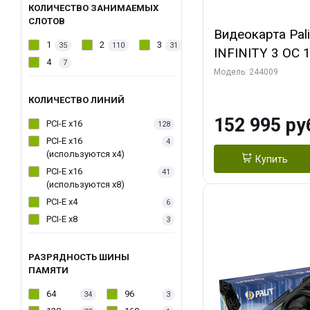
КОЛИЧЕСТВО ЗАНИМАЕМЫХ
СЛОТОВ
Видеокарта Pal
1
2
3
35
110
31
INFINITY 3 OC 
4
7
3xDP HDMI 3FA
Модель: 244009
КОЛИЧЕСТВО ЛИНИЙ
152 995 ру
PCI-E x16
128
PCI-E x16
4
(используются х4)
Купить
PCI-E x16
41
(используются х8)
PCI-E x4
6
PCI-E x8
3
РАЗРЯДНОСТЬ ШИНЫ
ПАМЯТИ
64
96
34
3