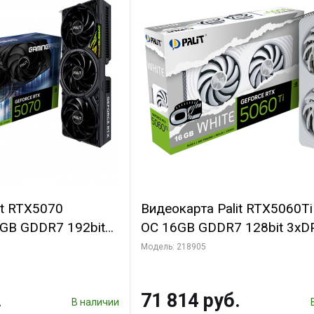
it RTX5070
Видеокарта Palit RTX5060T
B GDDR7 192bit
OC 16GB GDDR7 128bit 3xD
N RTL
2FAN RTL
Модель: 218905
.
71 814 руб.
В наличии