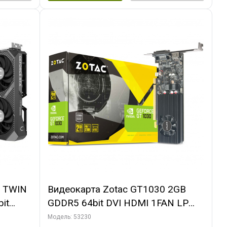
0 TWIN
Видеокарта Zotac GT1030 2GB
it
GDDR5 64bit DVI HDMI 1FAN LP
PACK
RTL
Модель: 53230