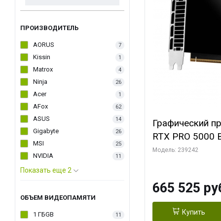
ПРОИЗВОДИТЕЛЬ
AORUS
7
Kissin
1
Matrox
4
Ninja
26
Acer
1
AFox
62
ASUS
14
Графический п
Gigabyte
26
RTX PRO 5000 B
MSI
25
Модель: 239242
NVIDIA
11
Показать еще 2
665 525 ру
ОБЪЕМ ВИДЕОПАМЯТИ
Купить
1 ГБGB
11