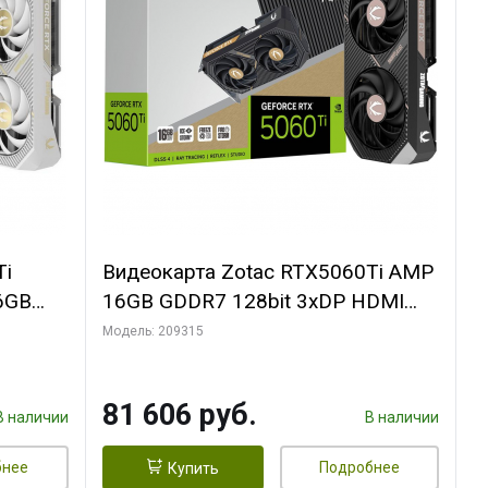
Ti
Видеокарта Zotac RTX5060Ti AMP
6GB
16GB GDDR7 128bit 3xDP HDMI
FAN
2FAN MEDIUM PACK
Модель: 209315
81 606 руб.
В наличии
В наличии
бнее
Подробнее
Купить