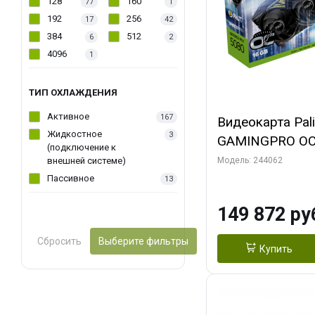
128
160
77
1
192
256
17
42
384
512
6
2
4096
1
ТИП ОХЛАЖДЕНИЯ
Активное
167
Видеокарта Pal
Жидкостное
3
GAMINGPRO OC
(подключение к
256bit 3xDP HD
внешней системе)
Модель: 244062
Пассивное
13
149 872 ру
Сбросить
Выберите фильтры
Купить