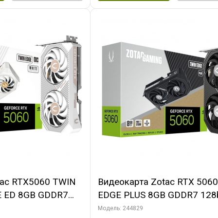
tac RTX5060 TWIN
Видеокарта Zotac RTX 506
E ED 8GB GDDR7
EDGE PLUS 8GB GDDR7 128b
DMI 2FAN MEDIUM
3xDP HDMI 2FAN MEDIUM 
Модель: 244829