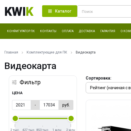
KWI
K
Каталог
КОНФИГУРАТОР ПК
КОНТАКТЫ
ОПЛАТА
ДОСТАВКА
ГАРАНТИЯ
О КОМ
Главная
Комплектующие для ПК
Видеокарта
Видеокарта
Сортировка:
Фильтр
ЦЕНА
-
руб.
2 тыс.
427 тыс.
853 тыс.
1 млн
2 млн