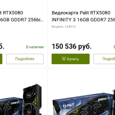
it RTX5080
Видеокарта Palit RTX5080
16GB GDDR7 256bit
INFINITY 3 16GB GDDR7 256
N RTL
3xDP HDMI 3FAN RTL
Модель: 244010
б.
150 536 руб.
В наличии
Подробнее
Подро
Купить