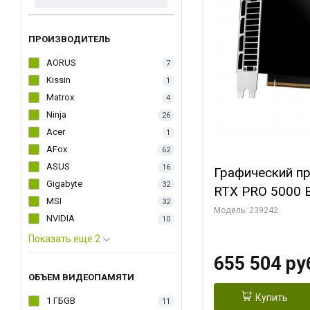
ПРОИЗВОДИТЕЛЬ
AORUS
7
Kissin
1
Matrox
4
Ninja
26
Acer
1
AFox
62
ASUS
16
Графический п
Gigabyte
32
RTX PRO 5000 B
MSI
32
Модель: 239242
NVIDIA
10
Показать еще 2
655 504 ру
ОБЪЕМ ВИДЕОПАМЯТИ
Купить
1 ГБGB
11