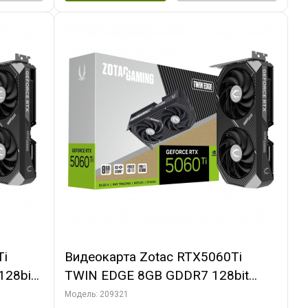
Ti
Видеокарта Zotac RTX5060Ti
28bit
TWIN EDGE 8GB GDDR7 128bit
PACK
3xDP HDMI 2FAN MEDIUM PACK
Модель: 209321