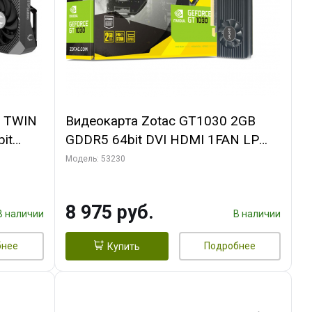
0 TWIN
Видеокарта Zotac GT1030 2GB
it
GDDR5 64bit DVI HDMI 1FAN LP
PACK
RTL
Модель: 53230
8 975 руб.
В наличии
В наличии
бнее
Подробнее
Купить