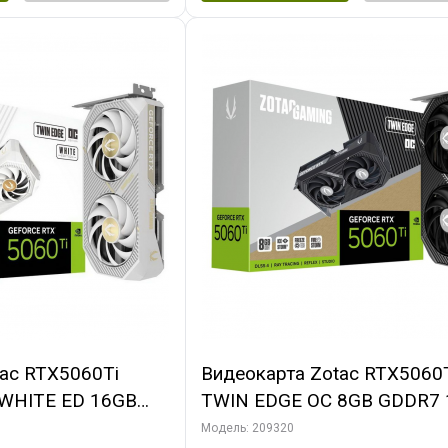
ac RTX5060Ti
Видеокарта Zotac RTX5060
WHITE ED 16GB
TWIN EDGE OC 8GB GDDR7 1
3xDP HDMI 2FAN
3xDP HDMI 2FAN MEDIUM 
Модель: 209320