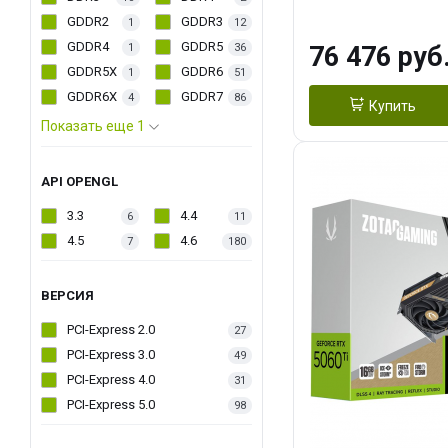
MEDIUM PACK
GDDR2
GDDR3
1
12
GDDR4
GDDR5
1
36
76 476 руб
GDDR5X
GDDR6
1
51
GDDR6X
GDDR7
4
86
Купить
Показать еще 1
API OPENGL
3.3
4.4
6
11
4.5
4.6
7
180
ВЕРСИЯ
PCI-Express 2.0
27
PCI-Express 3.0
49
PCI-Express 4.0
31
PCI-Express 5.0
98