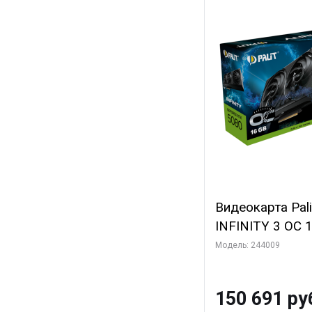
Видеокарта Pal
INFINITY 3 OC 
3xDP HDMI 3FA
Модель: 244009
150 691 ру