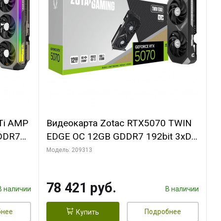
Ti AMP
Видеокарта Zotac RTX5070 TWIN
DDR7
EDGE OC 12GB GDDR7 192bit 3xDP
EMIUM
HDMI 2FAN PREMIUM PACK
Модель: 209313
78 421 руб.
В наличии
В наличии
бнее
Подробнее
Купить