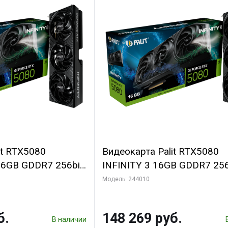
it RTX5080
Видеокарта Palit RTX5080
16GB GDDR7 256bit
INFINITY 3 16GB GDDR7 256
N RTL
3xDP HDMI 3FAN RTL
Модель: 244010
б.
148 269 руб.
В наличии