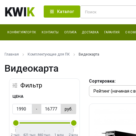
KWI
K
Каталог
КОНФИГУРАТОР ПК
КОНТАКТЫ
ОПЛАТА
ДОСТАВКА
ГАРАНТИЯ
О КОМ
Главная
Комплектующие для ПК
Видеокарта
Видеокарта
Сортировка:
Фильтр
ЦЕНА
-
руб.
2 тыс.
421 тыс.
840 тыс.
1 млн
2 млн