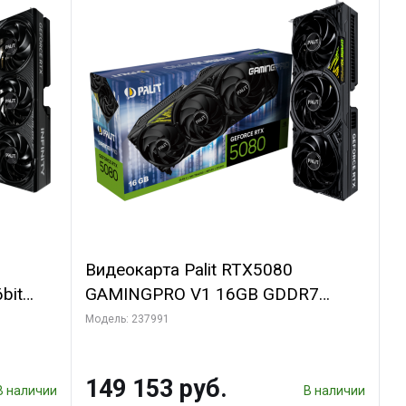
Видеокарта Palit RTX5080
bit
GAMINGPRO V1 16GB GDDR7
256bit 3xDP HDMI 3FAN RTL
Модель: 237991
149 153 руб.
В наличии
В наличии