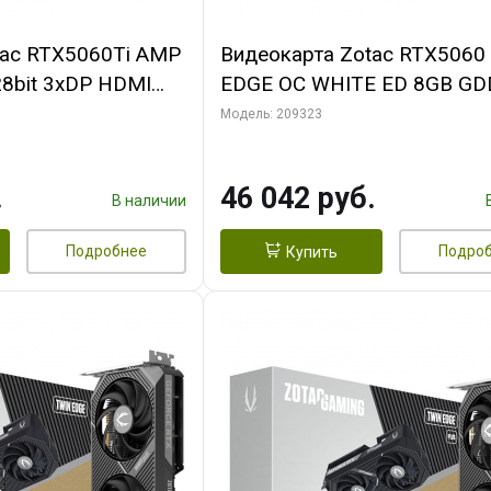
tac RTX5060Ti AMP
Видеокарта Zotac RTX5060
8bit 3xDP HDMI
EDGE OC WHITE ED 8GB GD
PACK
128bit 3xDP HDMI 2FAN M
Модель: 209323
PACK
.
46 042 руб.
В наличии
Подробнее
Подро
Купить