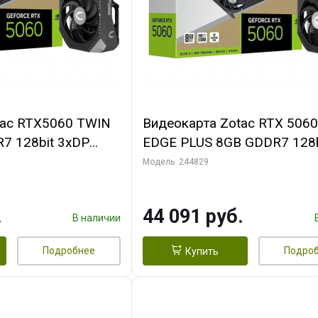
tac RTX5060 TWIN
Видеокарта Zotac RTX 506
7 128bit 3xDP
EDGE PLUS 8GB GDDR7 128b
DIUM PACK
3xDP HDMI 2FAN MEDIUM 
Модель: 244829
.
44 091 руб.
В наличии
Подробнее
Подро
Купить