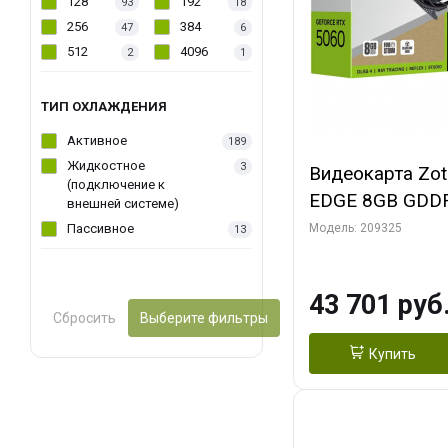
128
192
93
18
256
384
47
6
512
4096
2
1
ТИП ОХЛАЖДЕНИЯ
Активное
189
Жидкостное
3
Видеокарта Zo
(подключение к
EDGE 8GB GDDR
внешней системе)
HDMI 2FAN ME
Пассивное
Модель: 209325
13
43 701 руб
Сбросить
Выберите фильтры
Купить