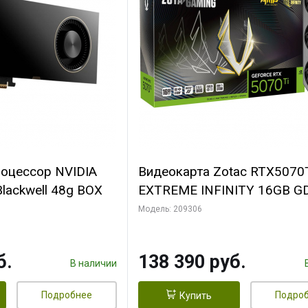
роцессор NVIDIA
Видеокарта Zotac RTX5070
lackwell 48g BOX
EXTREME INFINITY 16GB G
256it 3xDP HDMI 3FAN PR
Модель: 209306
PACK
б.
138 390 руб.
В наличии
Подробнее
Подро
Купить