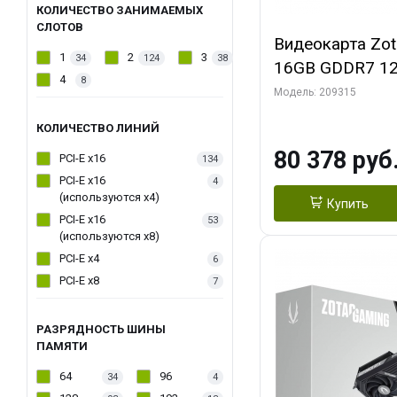
КОЛИЧЕСТВО ЗАНИМАЕМЫХ
СЛОТОВ
Видеокарта Zo
1
2
3
34
124
38
16GB GDDR7 12
4
8
2FAN MEDIUM 
Модель: 209315
КОЛИЧЕСТВО ЛИНИЙ
80 378 руб
PCI-E x16
134
PCI-E x16
4
(используются х4)
Купить
PCI-E x16
53
(используются х8)
PCI-E x4
6
PCI-E x8
7
РАЗРЯДНОСТЬ ШИНЫ
ПАМЯТИ
64
96
34
4