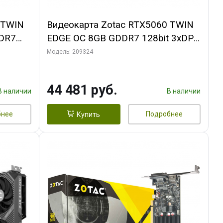
 TWIN
Видеокарта Zotac RTX5060 TWIN
DR7
EDGE OC 8GB GDDR7 128bit 3xDP
EDIUM
HDMI 2FAN MEDIUM PACK
Модель: 209324
44 481 руб.
В наличии
В наличии
бнее
Подробнее
Купить