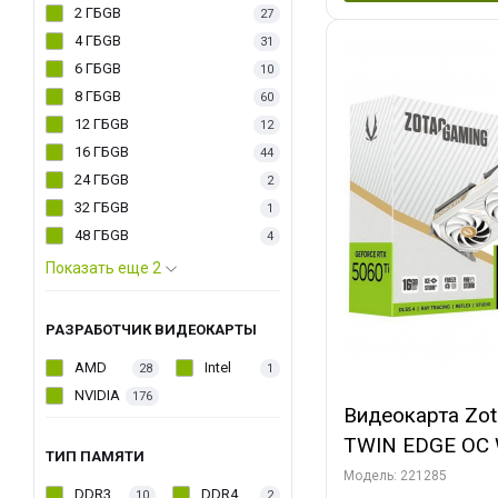
2 ГБGB
27
4 ГБGB
31
6 ГБGB
10
8 ГБGB
60
12 ГБGB
12
16 ГБGB
44
24 ГБGB
2
32 ГБGB
1
48 ГБGB
4
Показать еще 2
РАЗРАБОТЧИК ВИДЕОКАРТЫ
AMD
Intel
28
1
NVIDIA
176
Видеокарта Zot
TWIN EDGE OC 
ТИП ПАМЯТИ
GDDR7 128bit 
Модель: 221285
DDR3
DDR4
10
2