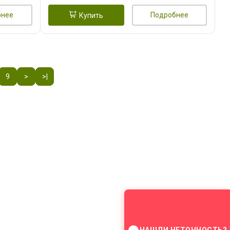
бнее
Подробнее
Купить
9
>
>|