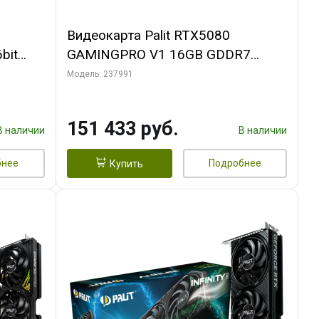
Видеокарта Palit RTX5080
bit
GAMINGPRO V1 16GB GDDR7
256bit 3xDP HDMI 3FAN RTL
Модель: 237991
151 433 руб.
В наличии
В наличии
бнее
Подробнее
Купить