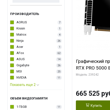
ПРОИЗВОДИТЕЛЬ
AORUS
7
Kissin
1
Matrox
4
Ninja
26
Acer
1
AFox
62
ASUS
14
Графический п
Gigabyte
26
RTX PRO 5000 B
MSI
25
Модель: 239242
NVIDIA
11
Показать еще 2
665 525 ру
ОБЪЕМ ВИДЕОПАМЯТИ
Купить
1 ГБGB
11