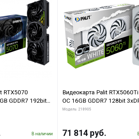
it RTX5070
Видеокарта Palit RTX5060T
B GDDR7 192bit
OC 16GB GDDR7 128bit 3xD
N RTL
2FAN RTL
Модель: 218905
.
71 814 руб.
В наличии