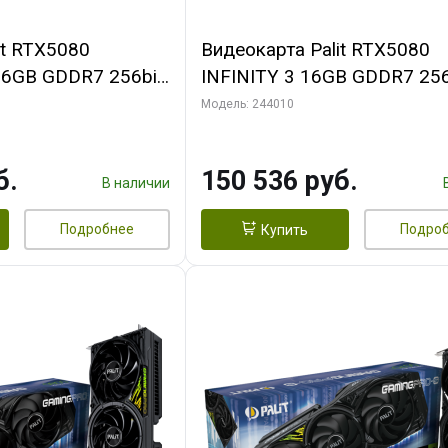
it RTX5080
Видеокарта Palit RTX5080
16GB GDDR7 256bit
INFINITY 3 16GB GDDR7 256
N RTL
3xDP HDMI 3FAN RTL
Модель: 244010
б.
150 536 руб.
В наличии
Подробнее
Подро
Купить