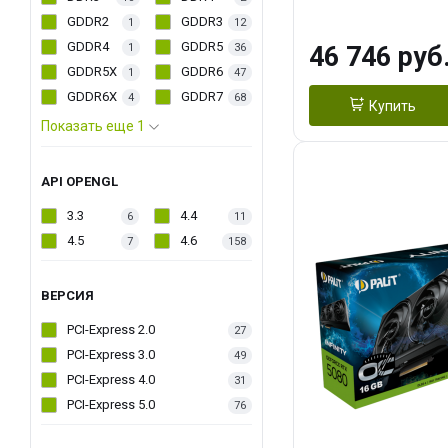
PACK
GDDR2
GDDR3
1
12
GDDR4
GDDR5
1
36
46 746 руб
GDDR5X
GDDR6
1
47
GDDR6X
GDDR7
4
68
Купить
Показать еще 1
API OPENGL
3.3
4.4
6
11
4.5
4.6
7
158
ВЕРСИЯ
PCI-Express 2.0
27
PCI-Express 3.0
49
PCI-Express 4.0
31
PCI-Express 5.0
76