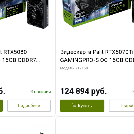
it RTX5080
Видеокарта Palit RTX5070Ti
 16GB GDDR7
GAMINGPRO-S OC 16GB GD
MI 3FAN RTL
256bit 3xDP HDMI 3FAN RT
Модель: 212150
б.
124 894 руб.
В наличии
Подробнее
Подро
Купить