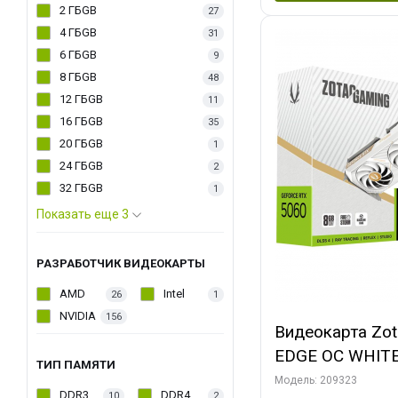
2 ГБGB
27
4 ГБGB
31
6 ГБGB
9
8 ГБGB
48
12 ГБGB
11
16 ГБGB
35
20 ГБGB
1
24 ГБGB
2
32 ГБGB
1
Показать еще 3
РАЗРАБОТЧИК ВИДЕОКАРТЫ
AMD
Intel
26
1
NVIDIA
156
Видеокарта Zo
EDGE OC WHIT
ТИП ПАМЯТИ
128bit 3xDP H
Модель: 209323
DDR3
DDR4
10
2