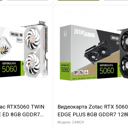
tac RTX5060 TWIN
Видеокарта Zotac RTX 506
E ED 8GB GDDR7
EDGE PLUS 8GB GDDR7 128b
DMI 2FAN MEDIUM
3xDP HDMI 2FAN MEDIUM 
Модель: 244829