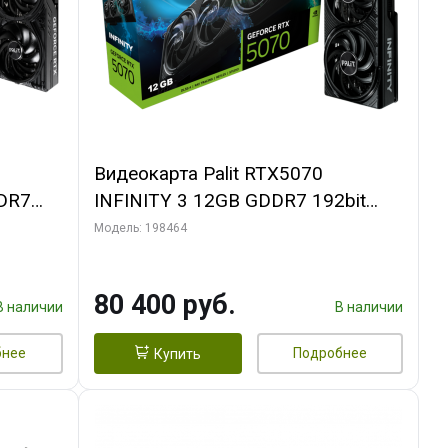
Видеокарта Palit RTX5070
DR7
INFINITY 3 12GB GDDR7 192bit
L
3xDP HDMI 3FAN RTL
Модель: 198464
80 400 руб.
В наличии
В наличии
бнее
Подробнее
Купить