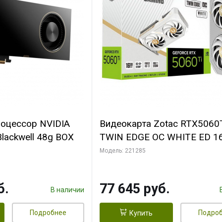
роцессор NVIDIA
Видеокарта Zotac RTX5060
lackwell 48g BOX
TWIN EDGE OC WHITE ED 1
GDDR7 128bit 3xDP HDMI 2
Модель: 221285
MEDIUM PACK
б.
77 645 руб.
В наличии
Подробнее
Подро
Купить