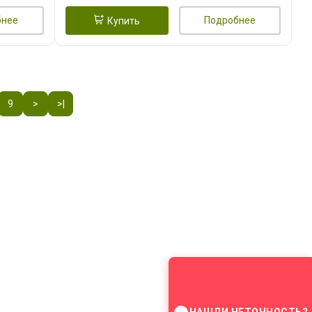
бнее
Подробнее
Купить
9
>
>|