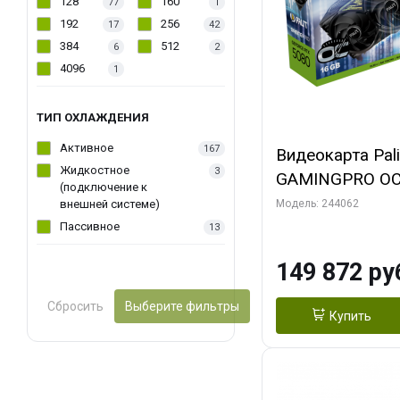
128
160
77
1
192
256
17
42
384
512
6
2
4096
1
ТИП ОХЛАЖДЕНИЯ
Активное
167
Видеокарта Pal
Жидкостное
3
GAMINGPRO OC
(подключение к
256bit 3xDP HD
внешней системе)
Модель: 244062
Пассивное
13
149 872 ру
Сбросить
Выберите фильтры
Купить