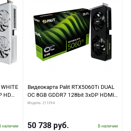
i WHITE
Видеокарта Palit RTX5060Ti DUAL
P HDMI
OC 8GB GDDR7 128bit 3xDP HDMI
2FAN RTL
Модель: 211094
50 738 руб.
В наличии
В наличии