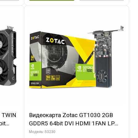
0 TWIN
Видеокарта Zotac GT1030 2GB
it
GDDR5 64bit DVI HDMI 1FAN LP
PACK
RTL
Модель: 53230