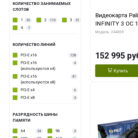
КОЛИЧЕСТВО ЗАНИМАЕМЫХ
СЛОТОВ
Видеокарта Pal
1
2
3
35
110
31
INFINITY 3 OC 
4
7
3xDP HDMI 3FA
Модель: 244009
КОЛИЧЕСТВО ЛИНИЙ
152 995 ру
PCI-E x16
128
PCI-E x16
4
(используются х4)
Купить
PCI-E x16
41
(используются х8)
PCI-E x4
6
PCI-E x8
3
РАЗРЯДНОСТЬ ШИНЫ
ПАМЯТИ
64
96
34
3