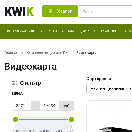
KWI
K
Каталог
КОНФИГУРАТОР ПК
КОНТАКТЫ
ОПЛАТА
ДОСТАВКА
ГАРАНТИЯ
О КОМ
Главная
Комплектующие для ПК
Видеокарта
Видеокарта
Сортировка:
Фильтр
ЦЕНА
-
руб.
2 тыс.
427 тыс.
853 тыс.
1 млн
2 млн