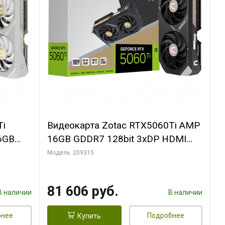
Ti
Видеокарта Zotac RTX5060Ti AMP
6GB
16GB GDDR7 128bit 3xDP HDMI
FAN
2FAN MEDIUM PACK
Модель: 209315
81 606 руб.
В наличии
В наличии
бнее
Подробнее
Купить