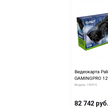
Видеокарта Pal
GAMINGPRO 12G
3xDP HDMI 3FA
Модель: 195915
82 742 руб