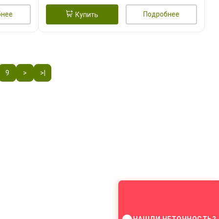
бнее
Подробнее
Купить
9
>
>|