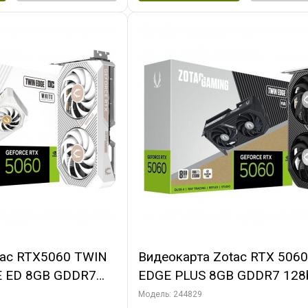
tac RTX5060 TWIN
Видеокарта Zotac RTX 506
E ED 8GB GDDR7
EDGE PLUS 8GB GDDR7 128b
DMI 2FAN MEDIUM
3xDP HDMI 2FAN MEDIUM 
Модель: 244829