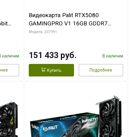
Видеокарта Palit RTX5080
bit
GAMINGPRO V1 16GB GDDR7
256bit 3xDP HDMI 3FAN RTL
Модель: 237991
151 433 руб.
В наличии
В наличии
бнее
Подробнее
Купить