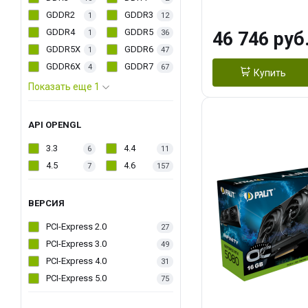
PACK
GDDR2
GDDR3
1
12
GDDR4
GDDR5
1
36
46 746 руб
GDDR5X
GDDR6
1
47
GDDR6X
GDDR7
4
67
Купить
Показать еще 1
API OPENGL
3.3
4.4
6
11
4.5
4.6
7
157
ВЕРСИЯ
PCI-Express 2.0
27
PCI-Express 3.0
49
PCI-Express 4.0
31
PCI-Express 5.0
75