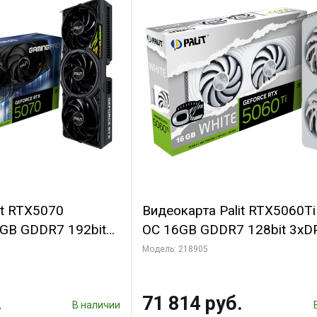
it RTX5070
Видеокарта Palit RTX5060T
B GDDR7 192bit
OC 16GB GDDR7 128bit 3xD
N RTL
2FAN RTL
Модель: 218905
.
71 814 руб.
В наличии