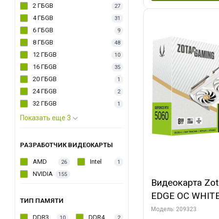
2 ГБGB
27
4 ГБGB
31
6 ГБGB
9
8 ГБGB
48
12 ГБGB
10
16 ГБGB
35
20 ГБGB
1
24 ГБGB
2
32 ГБGB
1
Показать еще 3
РАЗРАБОТЧИК ВИДЕОКАРТЫ
AMD
Intel
26
1
NVIDIA
155
Видеокарта Zo
EDGE OC WHIT
ТИП ПАМЯТИ
128bit 3xDP H
Модель: 209323
DDR3
DDR4
10
2