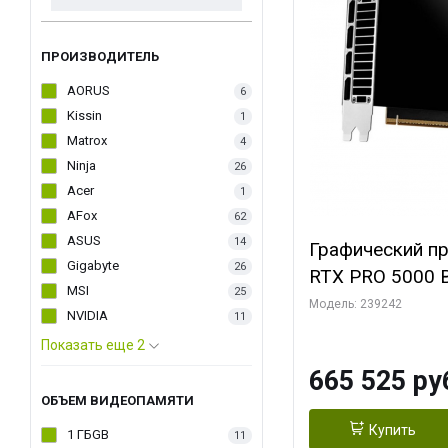
ПРОИЗВОДИТЕЛЬ
AORUS
6
Kissin
1
Matrox
4
Ninja
26
Acer
1
AFox
62
ASUS
14
Графический п
Gigabyte
26
RTX PRO 5000 B
MSI
25
Модель: 239242
NVIDIA
11
Показать еще 2
665 525 ру
ОБЪЕМ ВИДЕОПАМЯТИ
Купить
1 ГБGB
11