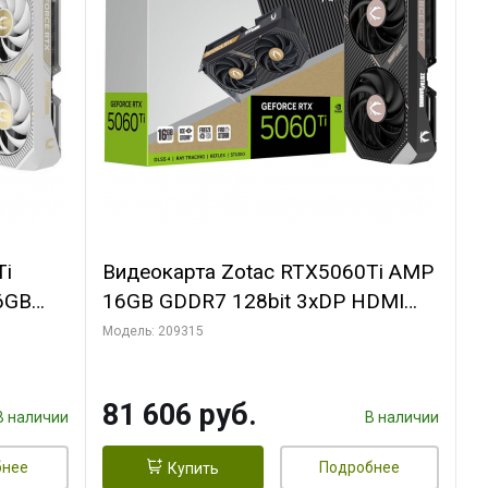
Ti
Видеокарта Zotac RTX5060Ti AMP
6GB
16GB GDDR7 128bit 3xDP HDMI
FAN
2FAN MEDIUM PACK
Модель: 209315
81 606 руб.
В наличии
В наличии
бнее
Подробнее
Купить