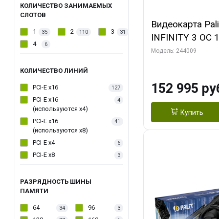
КОЛИЧЕСТВО ЗАНИМАЕМЫХ
СЛОТОВ
Видеокарта Pal
1
2
3
35
110
31
INFINITY 3 OC 
4
6
3xDP HDMI 3FA
Модель: 244009
КОЛИЧЕСТВО ЛИНИЙ
152 995 ру
PCI-E x16
127
PCI-E x16
4
(используются х4)
Купить
PCI-E x16
41
(используются х8)
PCI-E x4
6
PCI-E x8
3
РАЗРЯДНОСТЬ ШИНЫ
ПАМЯТИ
64
96
34
3