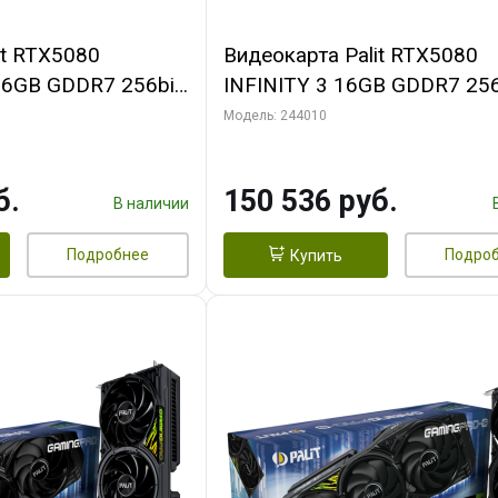
it RTX5080
Видеокарта Palit RTX5080
16GB GDDR7 256bit
INFINITY 3 16GB GDDR7 256
N RTL
3xDP HDMI 3FAN RTL
Модель: 244010
б.
150 536 руб.
В наличии
Подробнее
Подро
Купить