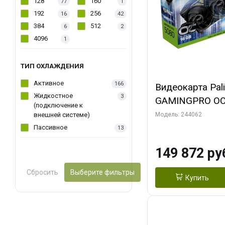
128
160
77
1
192
256
16
42
384
512
6
2
4096
1
ТИП ОХЛАЖДЕНИЯ
Активное
166
Видеокарта Pal
Жидкостное
3
GAMINGPRO OC
(подключение к
256bit 3xDP HD
внешней системе)
Модель: 244062
Пассивное
13
149 872 ру
Сбросить
Выберите фильтры
Купить