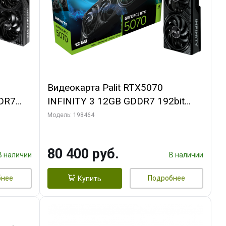
Видеокарта Palit RTX5070
DR7
INFINITY 3 12GB GDDR7 192bit
L
3xDP HDMI 3FAN RTL
Модель: 198464
80 400 руб.
В наличии
В наличии
бнее
Подробнее
Купить