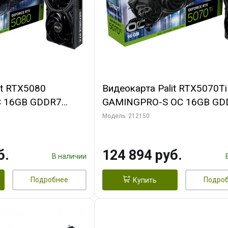
it RTX5080
Видеокарта Palit RTX5070Ti
 16GB GDDR7
GAMINGPRO-S OC 16GB GD
MI 3FAN RTL
256bit 3xDP HDMI 3FAN RT
Модель: 212150
б.
124 894 руб.
В наличии
Подробнее
Подро
Купить