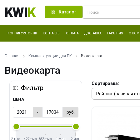
KWI
K
Каталог
КОНФИГУРАТОР ПК
КОНТАКТЫ
ОПЛАТА
ДОСТАВКА
ГАРАНТИЯ
О КОМ
Главная
Комплектующие для ПК
Видеокарта
Видеокарта
Сортировка:
Фильтр
ЦЕНА
-
руб.
2 тыс.
427 тыс.
853 тыс.
1 млн
2 млн