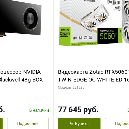
роцессор NVIDIA
Видеокарта Zotac RTX5060
lackwell 48g BOX
TWIN EDGE OC WHITE ED 1
GDDR7 128bit 3xDP HDMI 2
Модель: 221285
MEDIUM PACK
б.
77 645 руб.
В наличии
Подробнее
Подро
Купить