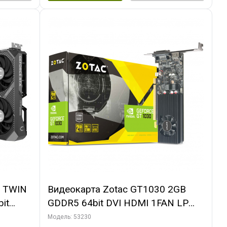
0 TWIN
Видеокарта Zotac GT1030 2GB
it
GDDR5 64bit DVI HDMI 1FAN LP
PACK
RTL
Модель: 53230