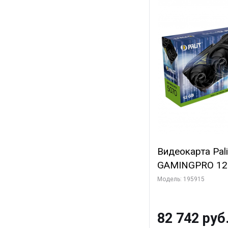
Видеокарта Pal
GAMINGPRO 12G
3xDP HDMI 3FA
Модель: 195915
82 742 руб