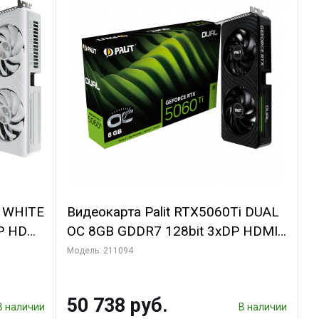
i WHITE
Видеокарта Palit RTX5060Ti DUAL
P HDMI
OC 8GB GDDR7 128bit 3xDP HDMI
2FAN RTL
Модель: 211094
50 738 руб.
В наличии
В наличии