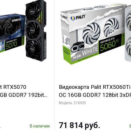
it RTX5070
Видеокарта Palit RTX5060T
B GDDR7 192bit
OC 16GB GDDR7 128bit 3xD
N RTL
2FAN RTL
Модель: 218905
.
71 814 руб.
В наличии