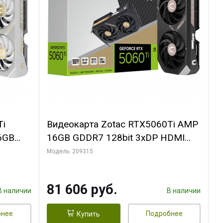
Ti
Видеокарта Zotac RTX5060Ti AMP
6GB
16GB GDDR7 128bit 3xDP HDMI
FAN
2FAN MEDIUM PACK
Модель: 209315
81 606 руб.
В наличии
В наличии
бнее
Подробнее
Купить