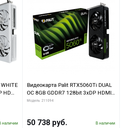
i WHITE
Видеокарта Palit RTX5060Ti DUAL
P HDMI
OC 8GB GDDR7 128bit 3xDP HDMI
2FAN RTL
Модель: 211094
50 738 руб.
В наличии
В наличии