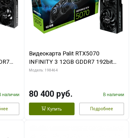
Видеокарта Palit RTX5070
DR7
INFINITY 3 12GB GDDR7 192bit
L
3xDP HDMI 3FAN RTL
Модель: 198464
80 400 руб.
В наличии
В наличии
бнее
Подробнее
Купить