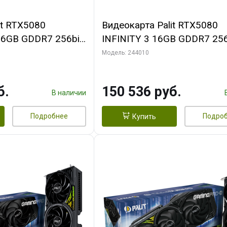
it RTX5080
Видеокарта Palit RTX5080
16GB GDDR7 256bit
INFINITY 3 16GB GDDR7 256
N RTL
3xDP HDMI 3FAN RTL
Модель: 244010
б.
150 536 руб.
В наличии
Подробнее
Подро
Купить