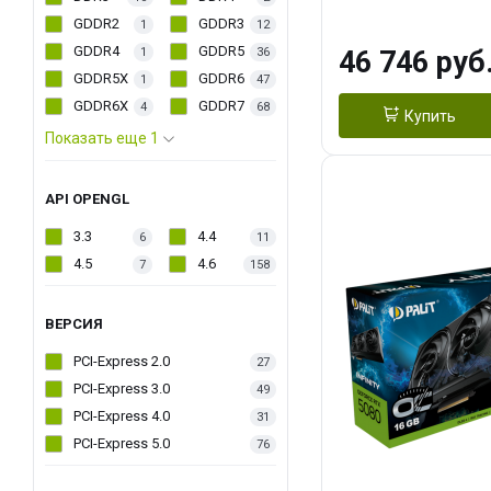
PACK
GDDR2
GDDR3
1
12
GDDR4
GDDR5
1
36
46 746 руб
GDDR5X
GDDR6
1
47
GDDR6X
GDDR7
4
68
Купить
Показать еще 1
API OPENGL
3.3
4.4
6
11
4.5
4.6
7
158
ВЕРСИЯ
PCI-Express 2.0
27
PCI-Express 3.0
49
PCI-Express 4.0
31
PCI-Express 5.0
76