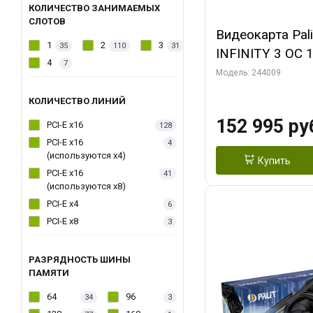
КОЛИЧЕСТВО ЗАНИМАЕМЫХ
СЛОТОВ
Видеокарта Pal
1
2
3
35
110
31
INFINITY 3 OC 
4
7
3xDP HDMI 3FA
Модель: 244009
КОЛИЧЕСТВО ЛИНИЙ
152 995 ру
PCI-E x16
128
PCI-E x16
4
(используются х4)
Купить
PCI-E x16
41
(используются х8)
PCI-E x4
6
PCI-E x8
3
РАЗРЯДНОСТЬ ШИНЫ
ПАМЯТИ
64
96
34
3