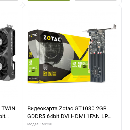
0 TWIN
Видеокарта Zotac GT1030 2GB
it
GDDR5 64bit DVI HDMI 1FAN LP
PACK
RTL
Модель: 53230