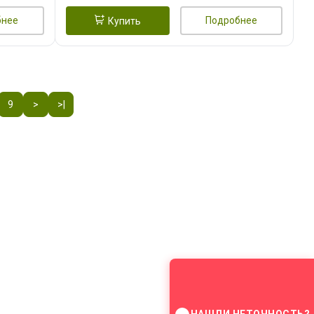
бнее
Подробнее
Купить
9
>
>|