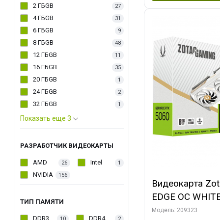
2 ГБGB
27
4 ГБGB
31
6 ГБGB
9
8 ГБGB
48
12 ГБGB
11
16 ГБGB
35
20 ГБGB
1
24 ГБGB
2
32 ГБGB
1
Показать еще 3
РАЗРАБОТЧИК ВИДЕОКАРТЫ
AMD
Intel
26
1
NVIDIA
156
Видеокарта Zo
EDGE OC WHIT
ТИП ПАМЯТИ
128bit 3xDP H
Модель: 209323
DDR3
DDR4
10
2