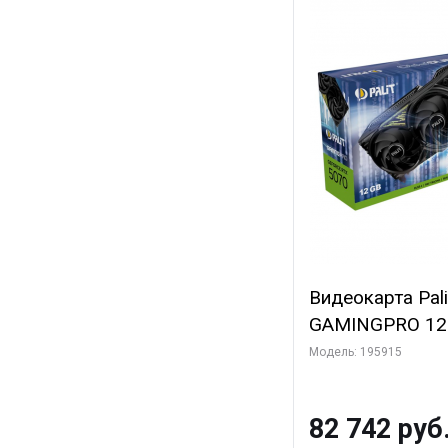
Видеокарта Pal
GAMINGPRO 12G
3xDP HDMI 3FA
Модель: 195915
82 742 руб