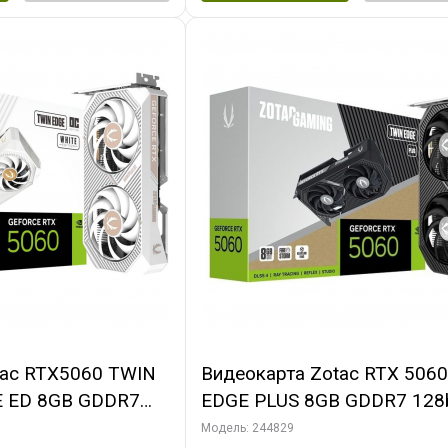
tac RTX5060 TWIN
Видеокарта Zotac RTX 506
E ED 8GB GDDR7
EDGE PLUS 8GB GDDR7 128b
DMI 2FAN MEDIUM
3xDP HDMI 2FAN MEDIUM 
Модель: 244829