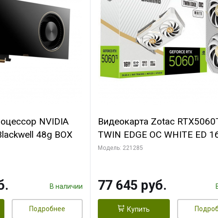
роцессор NVIDIA
Видеокарта Zotac RTX5060
lackwell 48g BOX
TWIN EDGE OC WHITE ED 1
GDDR7 128bit 3xDP HDMI 2
Модель: 221285
MEDIUM PACK
б.
77 645 руб.
В наличии
Подробнее
Подро
Купить