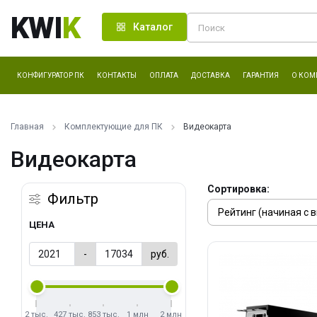
KWI
K
Каталог
КОНФИГУРАТОР ПК
КОНТАКТЫ
ОПЛАТА
ДОСТАВКА
ГАРАНТИЯ
О КОМ
Главная
Комплектующие для ПК
Видеокарта
Видеокарта
Сортировка:
Фильтр
ЦЕНА
-
руб.
2 тыс.
427 тыс.
853 тыс.
1 млн
2 млн