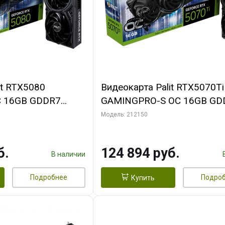
it RTX5080
Видеокарта Palit RTX5070Ti
 16GB GDDR7
GAMINGPRO-S OC 16GB GD
MI 3FAN RTL
256bit 3xDP HDMI 3FAN RT
Модель: 212150
б.
124 894 руб.
В наличии
Подробнее
Подро
Купить