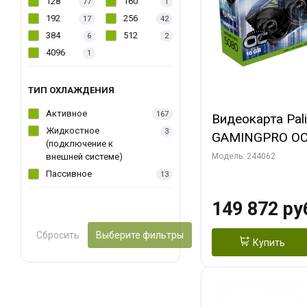
128
160
77
1
192
256
17
42
384
512
6
2
4096
1
ТИП ОХЛАЖДЕНИЯ
Активное
167
Видеокарта Pal
Жидкостное
3
GAMINGPRO OC
(подключение к
256bit 3xDP HD
внешней системе)
Модель: 244062
Пассивное
13
149 872 ру
Сбросить
Выберите фильтры
Купить