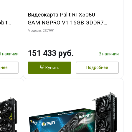
Видеокарта Palit RTX5080
bit
GAMINGPRO V1 16GB GDDR7
256bit 3xDP HDMI 3FAN RTL
Модель: 237991
151 433 руб.
В наличии
В наличии
бнее
Подробнее
Купить