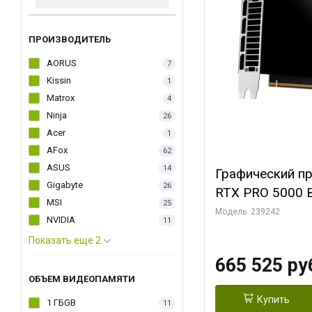
ПРОИЗВОДИТЕЛЬ
AORUS
7
Kissin
1
Matrox
4
Ninja
26
Acer
1
AFox
62
ASUS
14
Графический п
Gigabyte
26
RTX PRO 5000 B
MSI
25
Модель: 239242
NVIDIA
11
Показать еще 2
665 525 ру
ОБЪЕМ ВИДЕОПАМЯТИ
Купить
1 ГБGB
11