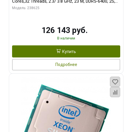
Cores,32 Threads, 2.3/ 3.8 GHz, 23 M, DDR5-6400, 2S,
150W OEM
Модель: 238625
126 143 руб.
В наличии
Купить
Подробнее