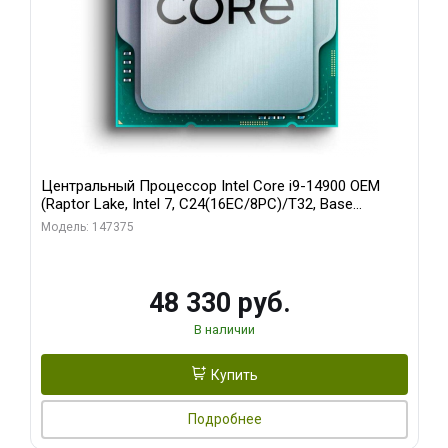
Центральный Процессор Intel Core i9-14900 OEM
(Raptor Lake, Intel 7, C24(16EC/8PC)/T32, Base
1,50GHz(EC), Performance Base 2,00GHz(PC), Turbo
Модель: 147375
4,30GHz(EC), Turbo 5,40GHz(PC), Max Turbo 5,80GHz,
UHD 770, L2 32Mb, Cache 36Mb, Base TDP 65W, Turbo
TDP 219W, S1
48 330 руб.
В наличии
Купить
Подробнее