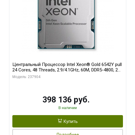
Центральный Процессор Intel Xeon® Gold 6542Y pull
24 Cores, 48 Threads, 2.9/4.1GHz, 60M, DDR5-4800, 2S,
250W OEM
Модель: 237904
398 136 руб.
В наличии
Купить
Подробнее