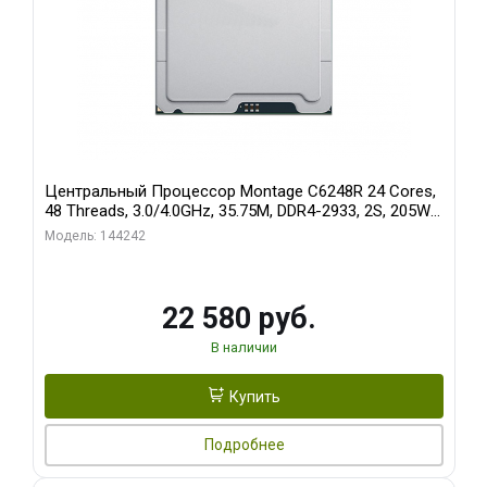
Центральный Процессор Montage C6248R 24 Cores,
48 Threads, 3.0/4.0GHz, 35.75M, DDR4-2933, 2S, 205W
OEM
Модель: 144242
22 580 руб.
В наличии
Купить
Подробнее