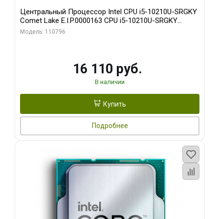
Центральный Процессор Intel CPU i5-10210U-SRGKY
Comet Lake E.I.P.0000163 CPU i5-10210U-SRGKY
Comet Lake 4.2/1.6GHz_4C/8T_6MB_UHD Graphics
Модель: 110796
_1.1G/300MHz_15W_ |E.I.P.0000163|
16 110 руб.
В наличии
Купить
Подробнее