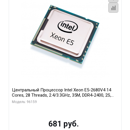
Центральный Процессор Intel Xeon E5-2680V4 14
Cores, 28 Threads, 2.4/3.3GHz, 35M, DDR4-2400, 2S,
120W Pull Tray (БУ)
Модель: 96159
681 руб.