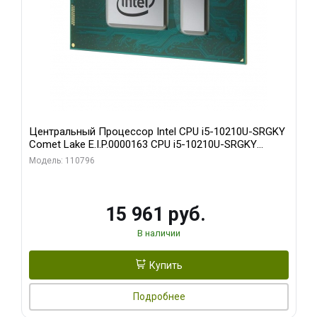
Центральный Процессор Intel CPU i5-10210U-SRGKY
Comet Lake E.I.P.0000163 CPU i5-10210U-SRGKY
Comet Lake 4.2/1.6GHz_4C/8T_6MB_UHD Graphics
Модель: 110796
_1.1G/300MHz_15W_ |E.I.P.0000163|
15 961 руб.
В наличии
Купить
Подробнее