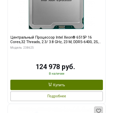
Центральный Процессор Intel Xeon® 6515P 16
Cores,32 Threads, 2.3/ 3.8 GHz, 23 M, DDR5-6400, 2S,
150W OEM
Модель: 238625
124 978 руб.
В наличии
Купить
Подробнее