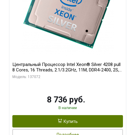
Центральный Процессор Intel Xeon® Silver 4208 pull
8 Cores, 16 Threads, 2.1/3.2GHz, 11M, DDR4-2400, 2S,
85W oem
Модель: 137072
8 736 руб.
В наличии
Купить
Подробнее