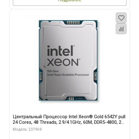
Центральный Процессор Intel Xeon® Gold 6542Y pull
24 Cores, 48 Threads, 2.9/4.1GHz, 60M, DDR5-4800, 2S,
250W OEM
Модель: 237904