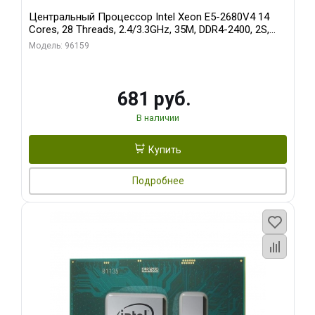
Центральный Процессор Intel Xeon E5-2680V4 14
Cores, 28 Threads, 2.4/3.3GHz, 35M, DDR4-2400, 2S,
120W Pull Tray (БУ)
Модель: 96159
681 руб.
В наличии
Купить
Подробнее