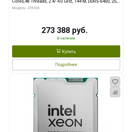
Cores,48 Threads, 2.4/ 4.0 GHz, 144 M, DDR5-6400, 2S,
210W OEM
Модель: 239308
273 388 руб.
В наличии
Купить
Подробнее