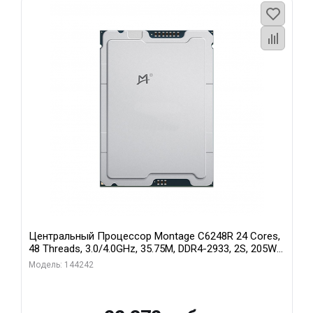
Центральный Процессор Montage C6248R 24 Cores,
48 Threads, 3.0/4.0GHz, 35.75M, DDR4-2933, 2S, 205W
OEM
Модель: 144242