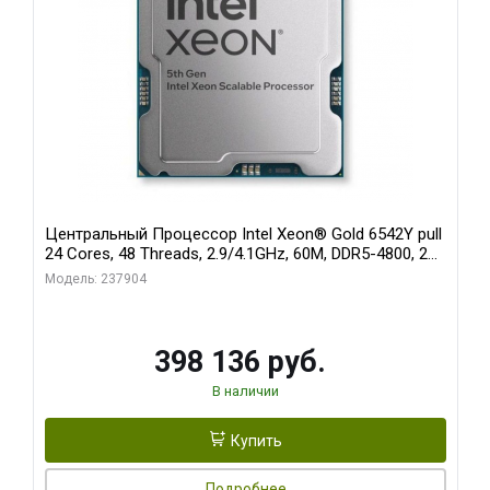
Центральный Процессор Intel Xeon® Gold 6542Y pull
24 Cores, 48 Threads, 2.9/4.1GHz, 60M, DDR5-4800, 2S,
250W OEM
Модель: 237904
398 136 руб.
В наличии
Купить
Подробнее