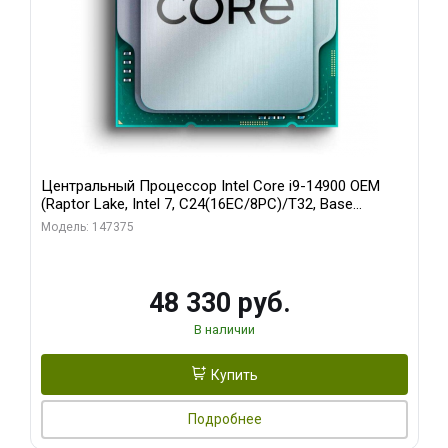
Центральный Процессор Intel Core i9-14900 OEM
(Raptor Lake, Intel 7, C24(16EC/8PC)/T32, Base
1,50GHz(EC), Performance Base 2,00GHz(PC), Turbo
Модель: 147375
4,30GHz(EC), Turbo 5,40GHz(PC), Max Turbo 5,80GHz,
UHD 770, L2 32Mb, Cache 36Mb, Base TDP 65W, Turbo
TDP 219W, S1
48 330 руб.
В наличии
Купить
Подробнее