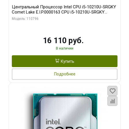
Центральный Процессор Intel CPU i5-10210U-SRGKY
Comet Lake E.I.P.0000163 CPU i5-10210U-SRGKY
Comet Lake 4.2/1.6GHz_4C/8T_6MB_UHD Graphics
Модель: 110796
_1.1G/300MHz_15W_ |E.I.P.0000163|
16 110 руб.
В наличии
Купить
Подробнее