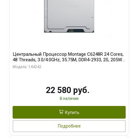
Центральный Процессор Montage C6248R 24 Cores,
48 Threads, 3.0/4.0GHz, 35.75M, DDR4-2933, 2S, 205W
OEM
Модель: 144242
22 580 руб.
В наличии
Купить
Подробнее