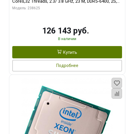
Cores,32 Threads, 2.3/ 3.8 GHz, 23 M, DDR5-6400, 2S,
150W OEM
Модель: 238625
126 143 руб.
В наличии
Купить
Подробнее