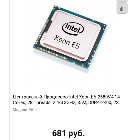
Центральный Процессор Intel Xeon E5-2680V4 14
Cores, 28 Threads, 2.4/3.3GHz, 35M, DDR4-2400, 2S,
120W Pull Tray (БУ)
Модель: 96159
681 руб.