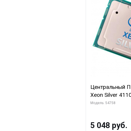
Центральный Пр
Xeon Silver 411
Cache, 2.10 GHz)
Модель: 54758
5 048 руб.