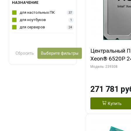
НАЗНАЧЕНИЕ
для настольных ПК
37
для ноутбуков
1
для серверов
24
Центральный Пр
Сбросить
Выберите фильтры
Xeon® 6520P 24
2.4/ 4.0 GHz, 1
Модель: 239308
2S, 210W OEM
271 781 ру
Купить