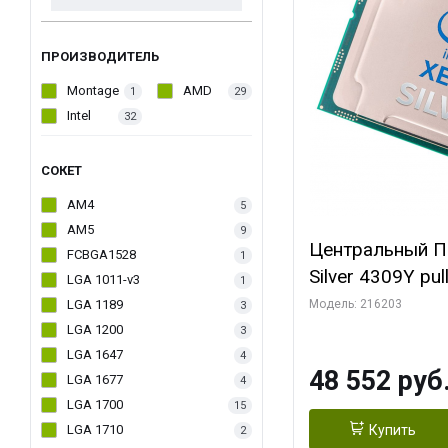
ПРОИЗВОДИТЕЛЬ
Montage
AMD
1
29
Intel
32
СОКЕТ
AM4
5
AM5
9
Центральный П
FCBGA1528
1
Silver 4309Y pul
LGA 1011-v3
1
Threads, 2.8/3
LGA 1189
Модель: 216203
3
2666, 6TB, 2S,
LGA 1200
3
LGA 1647
4
48 552 руб
LGA 1677
4
LGA 1700
15
LGA 1710
Купить
2