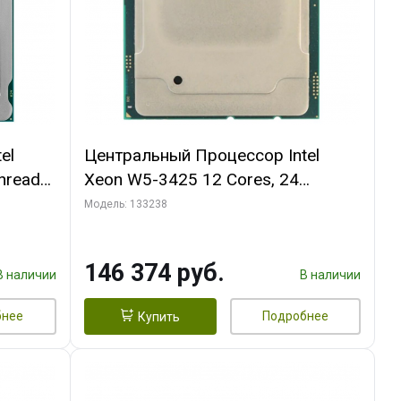
el
Центральный Процессор Intel
hreads,
Xeon W5-3425 12 Cores, 24
00, 2S,
Threads, 3.2/4.6GHz, 30M, DDR5-
Модель: 133238
4800, 2S, 270W OEM
146 374 руб.
В наличии
В наличии
бнее
Подробнее
Купить