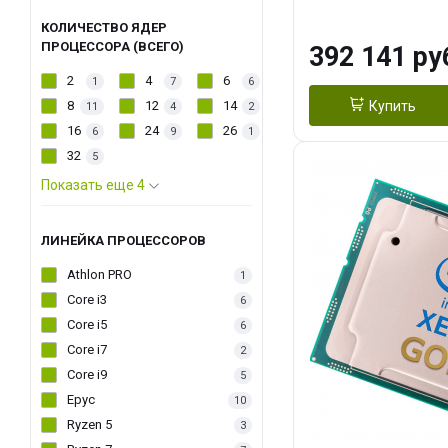
DDR5-4800, 2S
КОЛИЧЕСТВО ЯДЕР
ПРОЦЕССОРА (ВСЕГО)
392 141 ру
2
4
6
1
7
6
8
12
14
Купить
11
4
2
16
24
26
6
9
1
32
5
Показать еще 4
ЛИНЕЙКА ПРОЦЕССОРОВ
Athlon PRO
1
Core i3
6
Core i5
6
Core i7
2
Core i9
5
Epyc
10
Ryzen 5
3