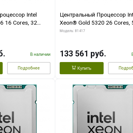
оцессор Intel
Центральный Процессор Int
6 16 Cores, 32
Xeon® Gold 5320 26 Cores, 
.6GHz, 36M, DDR4-
Threads, 2.2/3.4GHz, 39M, 
Модель: 81417
2933, 2S, 185W
б.
133 561 руб.
В наличии
Подробнее
Подро
Купить