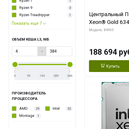
Ryzen 7
7
Ryzen 9
3
Центральный Пр
Ryzen Treadripper
1
Xeon® Gold 634
Показать еще 7
Threads, 3.1/3
Модель: 84965
3200, 2S, 205W
ОБЪЕМ КЕША L3, МБ
188 694 ру
-
Купить
4
99
194
289
384
ПРОИЗВОДИТЕЛЬ
ПРОЦЕССОРА
AMD
Intel
29
32
Montage
1