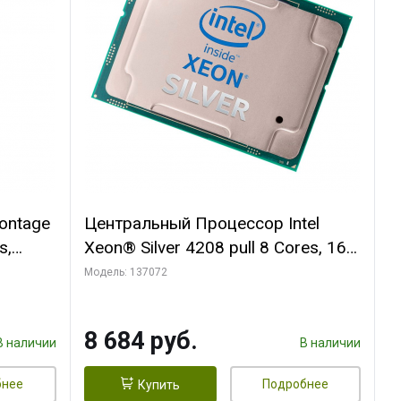
ontage
Центральный Процессор Intel
s,
Xeon® Silver 4208 pull 8 Cores, 16
933,
Threads, 2.1/3.2GHz, 11M, DDR4-
Модель: 137072
2400, 2S, 85W oem
8 684 руб.
В наличии
В наличии
бнее
Подробнее
Купить