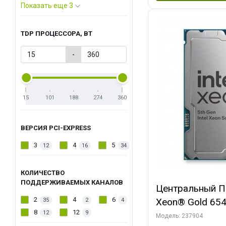
Показать еще 3
TDP ПРОЦЕССОРА, ВТ
-
15
101
188
274
360
ВЕРСИЯ PCI-EXPRESS
3
4
5
12
16
34
КОЛИЧЕСТВО
ПОДДЕРЖИВАЕМЫХ КАНАЛОВ
Центральный Пр
2
4
6
Xeon® Gold 6542
35
2
4
8
12
12
9
48 Threads, 2.9
Модель: 237904