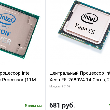
оцессор Intel
Центральный Процессор Int
0 Processor (11M
Xeon E5-2680V4 14 Cores, 
 tray {4}
Threads, 2.4/3.3GHz, 35M, 
Модель: 96159
2400, 2S, 120W Pull Tray (БУ
681 руб.
В наличии