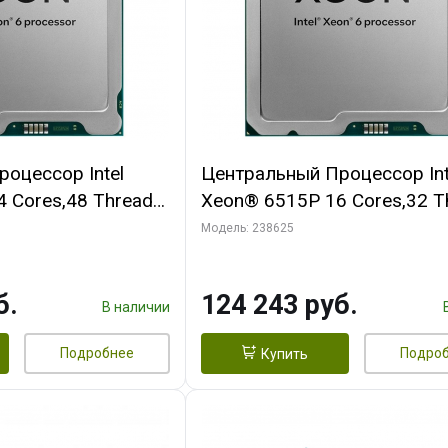
оцессор Intel
Центральный Процессор Int
 Cores,48 Threads,
Xeon® 6515P 16 Cores,32 T
44 M, DDR5-6400,
2.3/ 3.8 GHz, 23 M, DDR5-64
Модель: 238625
150W OEM
б.
124 243 руб.
В наличии
Подробнее
Подро
Купить