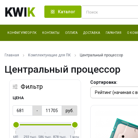
KWI
K
Каталог
КОНФИГУРАТОР ПК
КОНТАКТЫ
ОПЛАТА
ДОСТАВКА
ГАРАНТИЯ
О КОМ
Главная
Комплектующие для ПК
Центральный процессор
Центральный процессор
Сортировка:
Фильтр
ЦЕНА
-
руб.
681
293 тыс.
586 тыс.
878 тыс.
1 млн