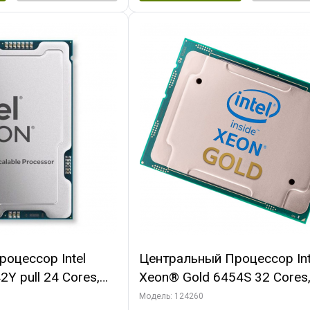
оцессор Intel
Центральный Процессор Int
Y pull 24 Cores,
Xeon® Gold 6454S 32 Cores,
/4.1GHz, 60M,
Threads, 2.2/3.4GHz, 60M, 
Модель: 124260