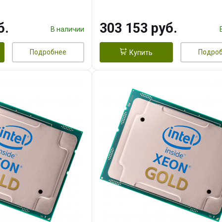
, 250W OEM
4400, 2S, 270W OEM
б.
303 153 руб.
В наличии
Подробнее
Подро
Купить