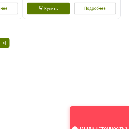
|E.I.P.0000163|
бнее
Подробнее
Купить
>|