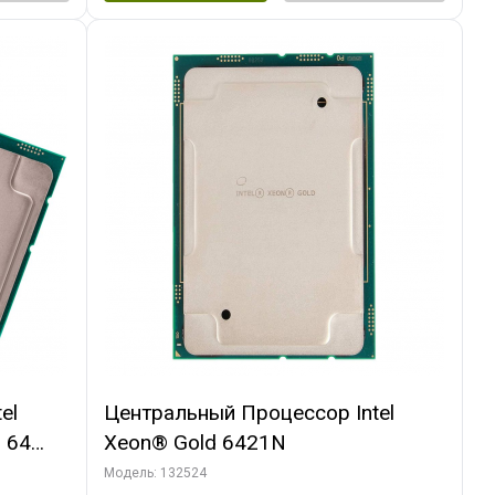
el
Центральный Процессор Intel
 64
Xeon® Gold 6421N
DDR5-
Модель: 132524