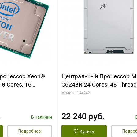
роцессор Xeon®
Центральный Процессор M
l 8 Cores, 16
C6248R 24 Cores, 48 Thread
.6GHz, 12M, DDR4-
3.0/4.0GHz, 35.75M, DDR4-2
Модель: 144242
 105W
2S, 205W OEM
.
22 240 руб.
В наличии
Подробнее
Подро
Купить