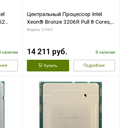
el
Центральный Процессор Intel
52
Xeon® Bronze 3206R Pull 8 Cores,
DDR4-
8 Threads, 1.9GHz, 11M, DDR4-
Модель: 219921
2133, 2S, 85W OEM
14 211 руб.
В наличии
В наличии
бнее
Подробнее
Купить