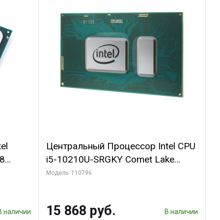
el
Центральный Процессор Intel CPU
28
i5-10210U-SRGKY Comet Lake
DDR4-
E.I.P.0000163 CPU i5-10210U-
Модель: 110796
)
SRGKY Comet Lake
4.2/1.6GHz_4C/8T_6MB_UHD
15 868 руб.
Graphics _1.1G/300MHz_15W_
В наличии
В наличии