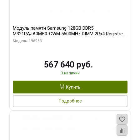
Модуль памяти Samsung 128GB DDR5
M321RAJA0MB0-CWM 5600MHz DIMM 2Rx4 Registred
ECC
Модель: 196963
567 640 руб.
В наличии
Купить
Подробнее