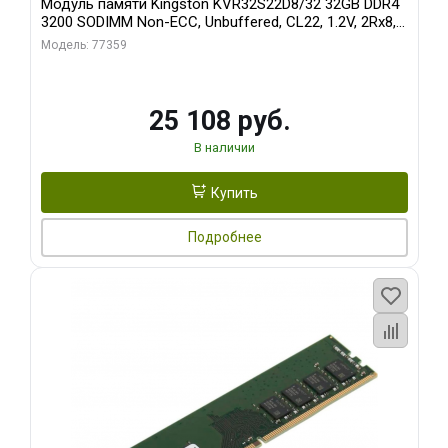
Модуль памяти Kingston KVR32S22D8/32 32GB DDR4
3200 SODIMM Non-ECC, Unbuffered, CL22, 1.2V, 2Rx8,
RTL (310924)
Модель: 77359
25 108 руб.
В наличии
Купить
Подробнее