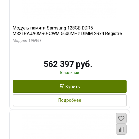
Модуль памяти Samsung 128GB DDR5
M321RAJA0MB0-CWM 5600MHz DIMM 2Rx4 Registred
ECC
Модель: 196963
562 397 руб.
В наличии
Купить
Подробнее