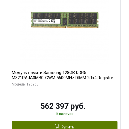
Модуль памяти Samsung 128GB DDR5
M321RAJA0MB0-CWM 5600MHz DIMM 2Rx4 Registred
ECC
Модель: 196963
562 397 руб.
В наличии
Купить