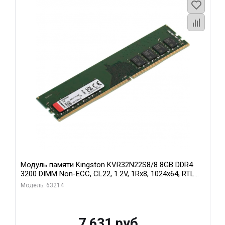
Модуль памяти Kingston KVR32N22S8/8 8GB DDR4
3200 DIMM Non-ECC, CL22, 1.2V, 1Rx8, 1024x64, RTL
(296068)
Модель: 63214
7 631 руб.