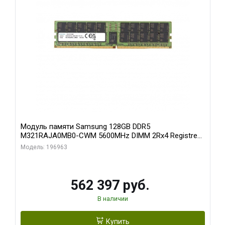
Модуль памяти Samsung 128GB DDR5
M321RAJA0MB0-CWM 5600MHz DIMM 2Rx4 Registred
ECC
Модель: 196963
562 397 руб.
В наличии
Купить