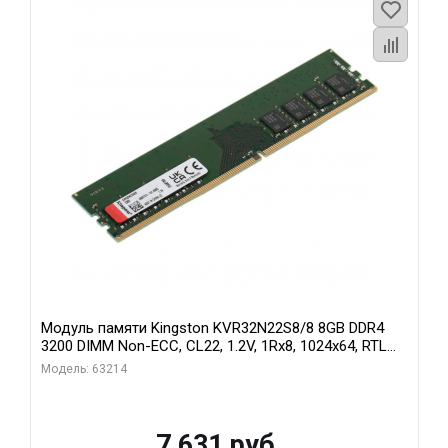
Модуль памяти Kingston KVR32N22S8/8 8GB DDR4
3200 DIMM Non-ECC, CL22, 1.2V, 1Rx8, 1024x64, RTL
(296068)
Модель: 63214
7 631 руб.