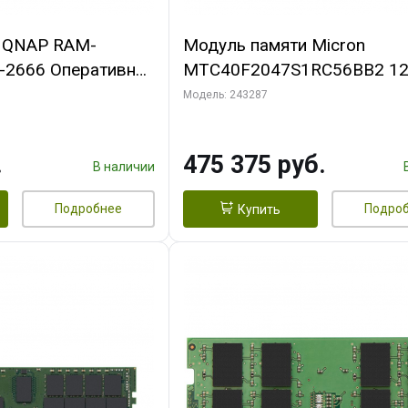
 QNAP RAM-
Модуль памяти Micron
2666 Оперативная
MTC40F2047S1RC56BB2 1
R4, 2666 МГц,
TruDDR5 5600MHz
Модель: 243287
.
475 375 руб.
В наличии
Подробнее
Подро
Купить