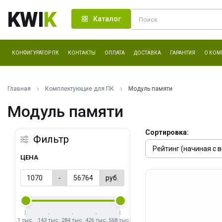
KWI
K
Каталог
КОНФИГУРАТОР ПК
КОНТАКТЫ
ОПЛАТА
ДОСТАВКА
ГАРАНТИЯ
О КОМ
Главная
Комплектующие для ПК
Модуль памяти
Модуль памяти
Сортировка:
Фильтр
ЦЕНА
-
руб.
1 тыс.
143 тыс.
284 тыс.
426 тыс.
568 тыс.