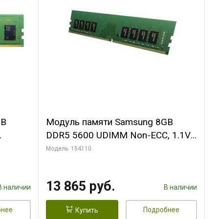
GB
Модуль памяти Samsung 8GB
DDR5 5600 UDIMM Non-ECC, 1.1V,
CC,
1R x 16
Модель: 154110
13 865 руб.
В наличии
В наличии
бнее
Подробнее
Купить