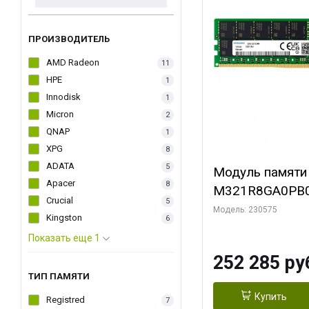
ПРОИЗВОДИТЕЛЬ
AMD Radeon
11
HPE
1
Innodisk
1
Micron
2
QNAP
1
XPG
8
ADATA
5
Модуль памяти
Apacer
8
M321R8GA0PB
Crucial
5
5600MHz DIMM 
Модель: 230575
Kingston
6
ECC
Показать еще 1
252 285 ру
ТИП ПАМЯТИ
Купить
Registred
7