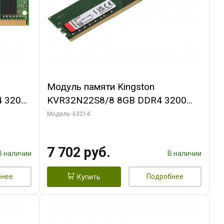
Модуль памяти Kingston
 3200
KVR32N22S8/8 8GB DDR4 3200
d,
DIMM Non-ECC, CL22, 1.2V, 1Rx8,
Модель: 63214
24)
1024x64, RTL (296068)
7 702 руб.
В наличии
В наличии
бнее
Подробнее
Купить