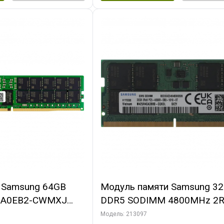
 Samsung 64GB
Модуль памяти Samsung 3
GA0EB2-CWMXJ
DDR5 SODIMM 4800MHz 2R
 DIMM 2Rx4
1.1V, M425R4GA3BB0-CQK
Модель: 213097