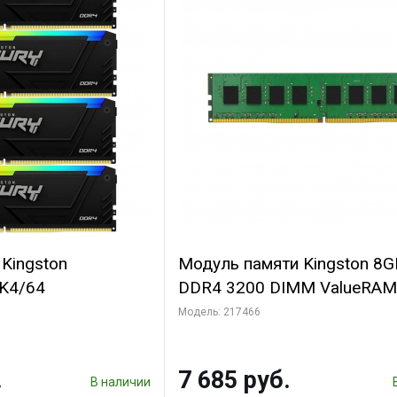
Kingston
Модуль памяти Kingston 8G
K4/64
DDR4 3200 DIMM ValueRAM
ECC, CL22, 1.2V, 1Rx8, RTL
Модель: 217466
.
7 685 руб.
В наличии