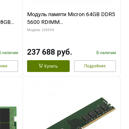
Модуль памяти Micron 64GB DDR5
28GB
5600 RDIMM
MTC40F2046S1RC56BD2R
Модель: 226594
237 688 руб.
В наличии
В наличии
бнее
Подробнее
Купить