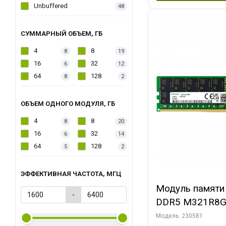
Unbuffered
48
СУММАРНЫЙ ОБЪЕМ, ГБ
4
8
8
19
16
32
6
12
64
128
8
2
ОБЪЕМ ОДНОГО МОДУЛЯ, ГБ
4
8
8
20
16
32
6
14
64
128
5
2
ЭФФЕКТИВНАЯ ЧАСТОТА, МГЦ
Модуль памяти
-
DDR5 M321R8
PULL 5600MHz
Модель: 230581