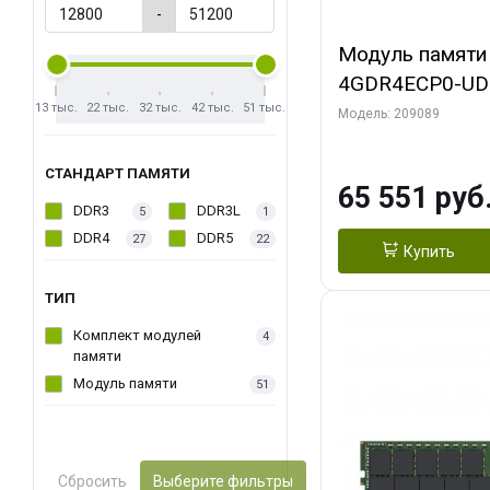
-
Модуль памяти
4GDR4ECP0-UD-
13 тыс.
22 тыс.
32 тыс.
42 тыс.
51 тыс.
память 4 ГБ DD
Модель: 209089
UDIMM ECC
СТАНДАРТ ПАМЯТИ
65 551 руб
DDR3
DDR3L
5
1
DDR4
DDR5
27
22
Купить
ТИП
Комплект модулей
4
памяти
Модуль памяти
51
Сбросить
Выберите фильтры