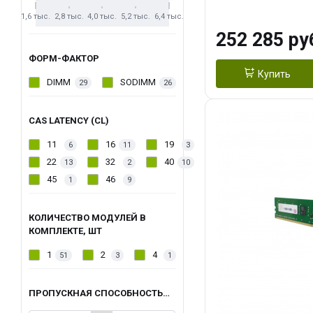
Registred ECC
1,6 тыс.
2,8 тыс.
4,0 тыс.
5,2 тыс.
6,4 тыс.
252 285 ру
ФОРМ-ФАКТОР
Купить
DIMM
SODIMM
29
26
CAS LATENCY (CL)
11
16
19
6
11
3
22
32
40
13
2
10
45
46
1
9
КОЛИЧЕСТВО МОДУЛЕЙ В
КОМПЛЕКТЕ, ШТ
1
2
4
51
3
1
ПРОПУСКНАЯ СПОСОБНОСТЬ, МБ/С