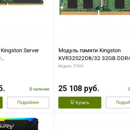
Kingston Server
Модуль памяти Kingston
y
KVR32S22D8/32 32GB DDR4
FR 64GB DDR4
SODIMM Non-ECC, Unbuffere
Модель: 77359
 Reg, CL22, 1.2V
CL22, 1.2V, 2Rx8, RTL (3109
б.
25 108 руб.
В наличии
Подробнее
Подро
Купить