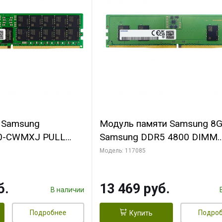
 Samsung
Модуль памяти Samsung 8
0-CWMXJ PULL
Samsung DDR5 4800 DIMM
2Rx4 Registred
M323R1GB4BB0-CQK Non-E
Модель: 117085
1.1V, 1Rx16
б.
13 469 руб.
В наличии
Подробнее
Подро
Купить