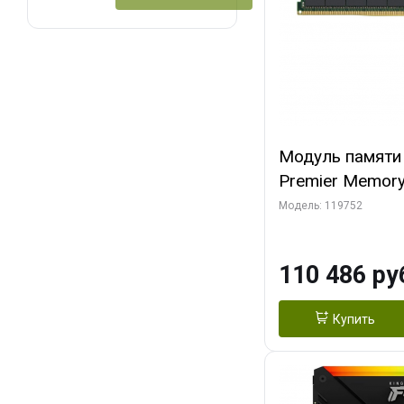
Модуль памяти 
Premier Memor
KSM32RD4/64M
Модель: 119752
3200 DIMM ECC,
110 486 ру
Купить