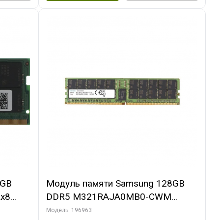
2GB
Модуль памяти Samsung 128GB
x8
DDR5 M321RAJA0MB0-CWM
5600MHz DIMM 2Rx4 Registred
Модель: 196963