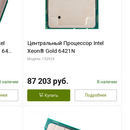
el
Центральный Процессор Intel
 64
Xeon® Gold 6421N
DDR5-
Модель: 132524
87 203 руб.
В наличии
В наличии
бнее
Подробнее
Купить