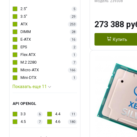
2.4/ 4.0 GHz, 1
Модель: 239308
2S, 210W OEM
2.5"
5
3.5"
29
273 388 ру
ATX
253
DIMM
28
E-ATX
Купить
16
EPS
2
Flex ATX
1
M.2 2280
7
Micro-ATX
166
Mini-DTX
1
Показать еще 11
API OPENGL
3.3
4.4
6
11
4.5
4.6
7
180