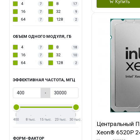
Купить
4
8
7
17
16
32
7
9
64
128
7
2
ОБЪЕМ ОДНОГО МОДУЛЯ, ГБ
4
8
7
18
16
32
7
10
64
128
5
2
ЭФФЕКТИВНАЯ ЧАСТОТА, МГЦ
-
400
8 тыс.
15 тыс.
23 тыс.
30 тыс.
Центральный Пр
Xeon® 6520P 24
ФОРМ-ФАКТОР