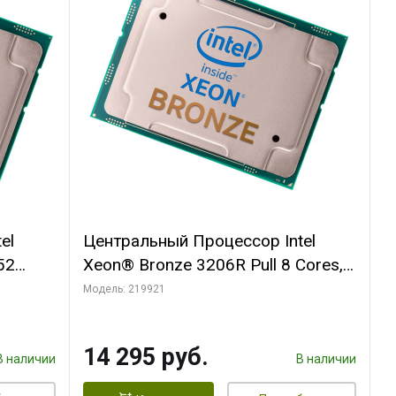
el
Центральный Процессор Intel
52
Xeon® Bronze 3206R Pull 8 Cores,
DDR4-
8 Threads, 1.9GHz, 11M, DDR4-
Модель: 219921
2133, 2S, 85W OEM
14 295 руб.
В наличии
В наличии