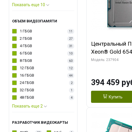
Показать еще 10
ОБЪЕМ ВИДЕОПАМЯТИ
1 ГБGB
11
2 ГБGB
27
Центральный Пр
4 ГБGB
31
Xeon® Gold 6542
6 ГБGB
10
48 Threads, 2.9
Модель: 237904
8 ГБGB
60
DDR5-4800, 2S
12 ГБGB
12
16 ГБGB
44
394 459 ру
24 ГБGB
2
32 ГБGB
1
Купить
48 ГБGB
4
Показать еще 2
РАЗРАБОТЧИК ВИДЕОКАРТЫ