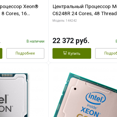
роцессор Xeon®
Центральный Процессор M
l 8 Cores, 16
C6248R 24 Cores, 48 Thread
.6GHz, 12M, DDR4-
3.0/4.0GHz, 35.75M, DDR4-2
Модель: 144242
 105W
2S, 205W OEM
.
22 372 руб.
В наличии
Подробнее
Подро
Купить