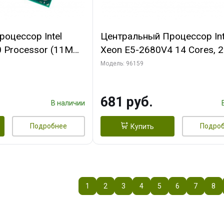
оцессор Intel
Центральный Процессор Int
0 Processor (11M
Xeon E5-2680V4 14 Cores, 
 tray {4}
Threads, 2.4/3.3GHz, 35M, 
Модель: 96159
2400, 2S, 120W Pull Tray (БУ
681 руб.
В наличии
Подробнее
Подро
Купить
1
2
3
4
5
6
7
8