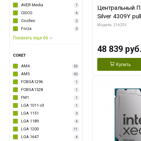
AVER Media
7
Центральный П
CISCO
4
Silver 4309Y pul
Coolleo
2
Threads, 2.8/3
Модель: 216203
Forza
3
2666, 6TB, 2S,
Показать еще 66
48 839 руб
СОКЕТ
Купить
AM4
55
AM5
92
FCBGA1296
1
FCBGA1528
1
FM1
1
LGA 1011-v3
1
LGA 1151
3
LGA 1189
4
LGA 1200
11
LGA 1647
4