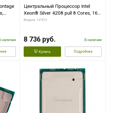
ontage
Центральный Процессор Intel
s,
Xeon® Silver 4208 pull 8 Cores, 16
933,
Threads, 2.1/3.2GHz, 11M, DDR4-
Модель: 137072
2400, 2S, 85W oem
8 736 руб.
В наличии
В наличии
бнее
Подробнее
Купить