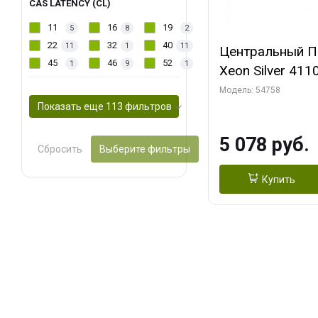
CAS LATENCY (CL)
11
16
19
5
8
2
22
32
40
11
1
11
Центральный Пр
45
46
52
1
9
1
Xeon Silver 411
Cache, 2.10 GHz)
Модель: 54758
Показать еще 113 фильтров
5 078 руб.
Сбросить
Выберите фильтры
Купить