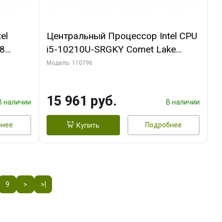
el
Центральный Процессор Intel CPU
28
i5-10210U-SRGKY Comet Lake
DDR4-
E.I.P.0000163 CPU i5-10210U-
Модель: 110796
)
SRGKY Comet Lake
4.2/1.6GHz_4C/8T_6MB_UHD
15 961 руб.
Graphics _1.1G/300MHz_15W_
В наличии
В наличии
|E.I.P.0000163|
бнее
Подробнее
Купить
9
>
>|