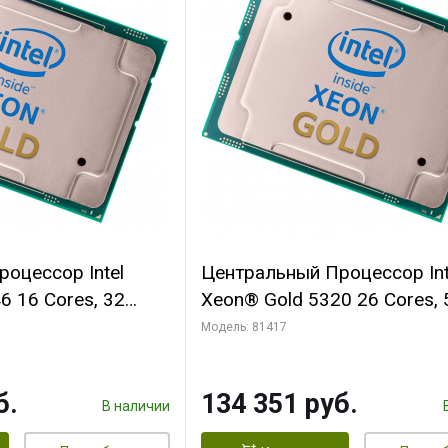
оцессор Intel
Центральный Процессор Int
6 16 Cores, 32
Xeon® Gold 5320 26 Cores, 
.6GHz, 36M, DDR4-
Threads, 2.2/3.4GHz, 39M, 
Модель: 81417
2933, 2S, 185W
б.
134 351 руб.
В наличии