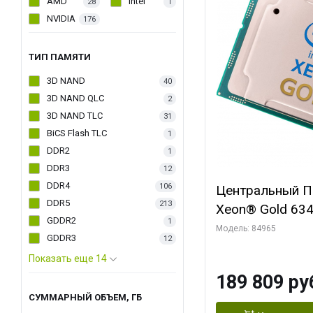
AMD
Intel
28
1
NVIDIA
176
ТИП ПАМЯТИ
3D NAND
40
3D NAND QLC
2
3D NAND TLC
31
BiCS Flash TLC
1
DDR2
1
DDR3
12
DDR4
106
Центральный Пр
DDR5
213
Xeon® Gold 634
GDDR2
1
Threads, 3.1/3
Модель: 84965
GDDR3
12
3200, 2S, 205W
Показать еще 14
189 809 ру
СУММАРНЫЙ ОБЪЕМ, ГБ