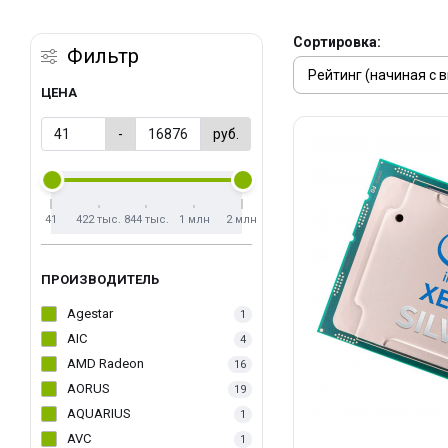
Сортировка:
Фильтр
ЦЕНА
-
руб.
41
422 тыс.
844 тыс.
1 млн
2 млн
ПРОИЗВОДИТЕЛЬ
Agestar
1
AIC
4
AMD Radeon
16
AORUS
19
AQUARIUS
1
AVC
1