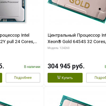
оцессор Intel
Центральный Процессор Int
Y pull 24 Cores,
Xeon® Gold 6454S 32 Cores,
/4.1GHz, 60M,
Threads, 2.2/3.4GHz, 60M, 
Модель: 124260
, 250W OEM
4400, 2S, 270W OEM
б.
304 945 руб.
В наличии
Подробнее
Подро
Купить