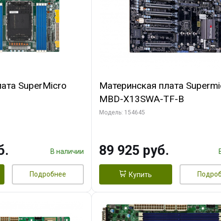
ата SuperMicro
Материнская плата Supermi
MBD-X13SWA-TF-B
Модель: 154645
б.
89 925 руб.
В наличии
Подробнее
Подро
Купить