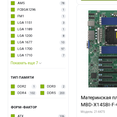
AM5
78
FCBGA1296
1
FM1
1
LGA 1151
3
LGA 1189
1
LGA 1200
8
LGA 1677
10
LGA 1700
97
LGA 1710
7
Показать еще 7
ТИП ПАМЯТИ
DDR2
DDR3
1
2
DDR4
DDR5
102
203
Материнская пл
MBD-X14SBI-F-
ФОРМ-ФАКТОР
Модель: 214475
ATX
106