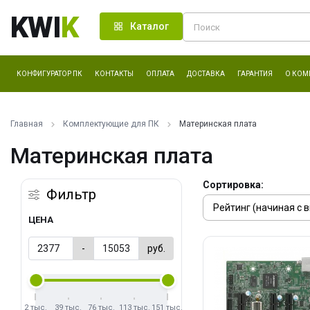
KWI
K
Каталог
КОНФИГУРАТОР ПК
КОНТАКТЫ
ОПЛАТА
ДОСТАВКА
ГАРАНТИЯ
О КОМ
Главная
Комплектующие для ПК
Материнская плата
Материнская плата
Сортировка:
Фильтр
ЦЕНА
-
руб.
2 тыс.
39 тыс.
76 тыс.
113 тыс.
151 тыс.