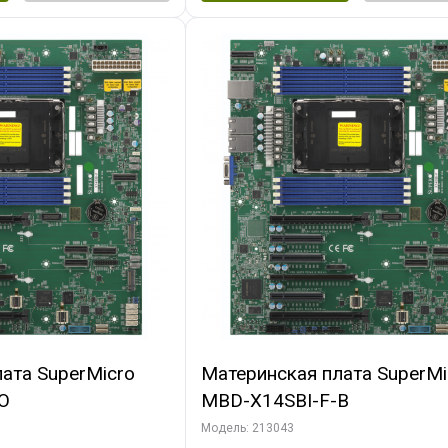
ата SuperMicro
Материнская плата SuperMi
O
MBD-X14SBI-F-B
Модель: 213043