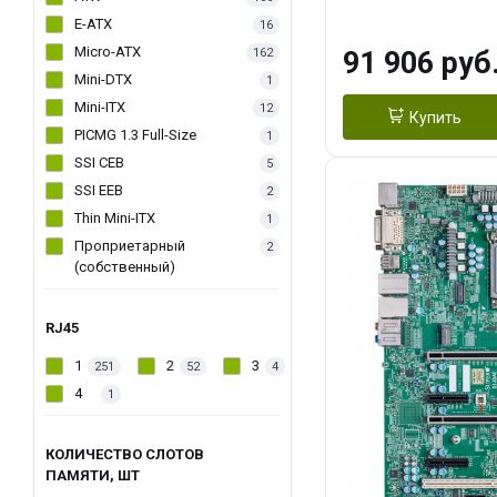
E-ATX
16
Micro-ATX
162
91 906 руб
Mini-DTX
1
Mini-ITX
12
Купить
PICMG 1.3 Full-Size
1
SSI CEB
5
SSI EEB
2
Thin Mini-ITX
1
Проприетарный
2
(собственный)
RJ45
1
2
3
251
52
4
4
1
КОЛИЧЕСТВО СЛОТОВ
ПАМЯТИ, ШТ