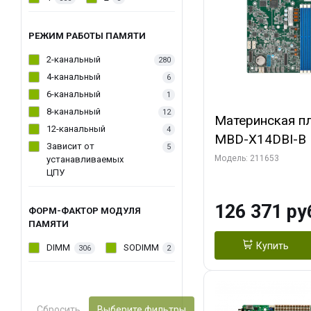
РЕЖИМ РАБОТЫ ПАМЯТИ
2-канальный
280
4-канальный
6
6-канальный
1
8-канальный
12
Материнская пл
12-канальный
4
MBD-X14DBI-B
Зависит от
5
Модель: 211653
устанавливаемых
ЦПУ
126 371 ру
ФОРМ-ФАКТОР МОДУЛЯ
ПАМЯТИ
Купить
DIMM
SODIMM
306
2
Сбросить
Выберите фильтры