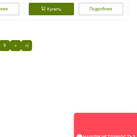
бнее
Подробнее
Купить
9
>
>|