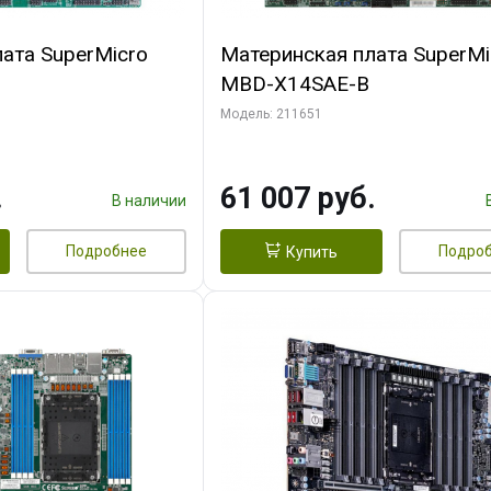
ата SuperMicro
Материнская плата SuperMi
MBD-X14SAE-B
Модель: 211651
.
61 007 руб.
В наличии
Подробнее
Подро
Купить