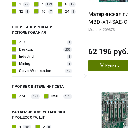
2
4
8
96
183
16
12
16
24
4
7
2
Материнская пл
MBD-X14SAE-O
ПОЗИЦИОНИРОВАНИЕ
Модель: 209373
ИСПОЛЬЗОВАНИЯ
AIO
1
Desktop
62 196 руб
258
Industrial
1
Mining
1
Купить
Server/Workstation
47
ПРОИЗВОДИТЕЛЬ ЧИПСЕТА
AMD
Intel
127
173
РАЗЪЕМОВ ДЛЯ УСТАНОВКИ
ПРОЦЕССОРА, ШТ
1
2
300
8