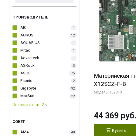
ПРОИЗВОДИТЕЛЬ
AIC
1
AORUS
12
AQUARIUS
1
Mitac
1
Advantech
1
ASRock
3
ASUS
75
Материнская пл
Esonic
2
X12SCZ-F-B
Gigabyte
92
Модель: 109013
MaxSun
22
Показать еще 2
44 369 руб
СОКЕТ
Купить
AM4
48