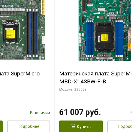
ата SuperMicro
Материнская плата SuperMi
MBD-X14SBW-F-B
Модель: 226628
.
61 007 руб.
В наличии
Подробнее
Подро
Купить