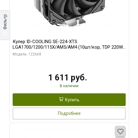
Фильтр
Кулер ID-COOLING SE-224-XTS
LGA1700/1200/115X/AM5/AM4 (10шт/кор, TDP 220W,
PWM, 4 тепл.трубки прямого контакта, FAN 120mm)
Модель: 122668
RET
1 611 руб.
В наличии
Купить
Подробнее