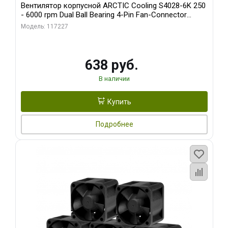
Вентилятор корпусной ARCTIC Cooling S4028-6K 250
- 6000 rpm Dual Ball Bearing 4-Pin Fan-Connector
(ACFAN00185A)
Модель: 117227
638 руб.
В наличии
Купить
Подробнее