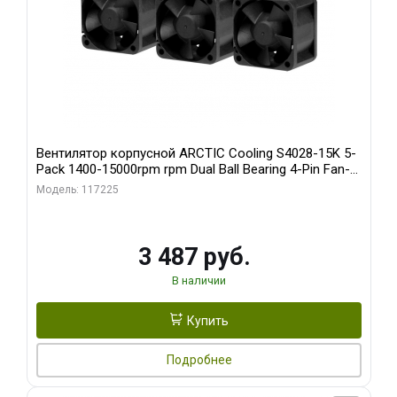
Вентилятор корпусной ARCTIC Cooling S4028-15K 5-
Pack 1400-15000rpm rpm Dual Ball Bearing 4-Pin Fan-
Connector (ACFAN00274A)
Модель: 117225
3 487 руб.
В наличии
Купить
Подробнее