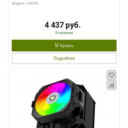
270WSoldering technology CD textureApplication:Intel：
Модель: 140339
LGA115X,1200,1700,1366,2011AMD：AM4
4 437 руб.
В наличии
Купить
Подробнее