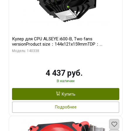
Кулер для CPU ALSEYE i600-B, Two fans
versionProduct size：144x121x159mmTDP：
270WSoldering technology CD textureApplication:Intel：
Модель: 140338
LGA115X,1200,1700,1366,2011AMD：AM4、AM5Retail
4 437 руб.
В наличии
Купить
Подробнее