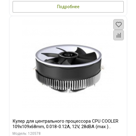
Подробнее
Кулер для центрального процессора CPU COOLER
109x109x68mm, 0.018-0.12A, 12V, 28dBA (max )
+/-10%
Модель: 120578