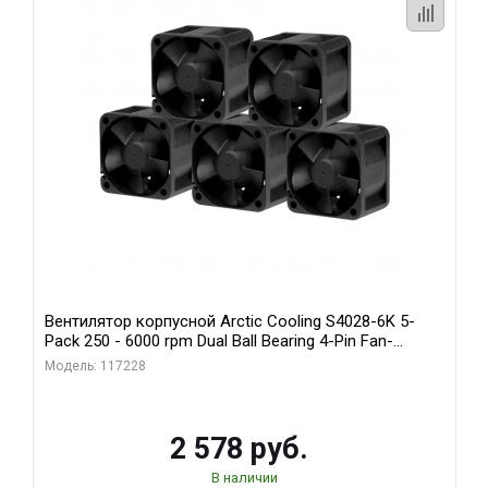
Вентилятор корпусной Arctic Cooling S4028-6K 5-
Pack 250 - 6000 rpm Dual Ball Bearing 4-Pin Fan-
Connector (ACFAN00273A)
Модель: 117228
2 578 руб.
В наличии