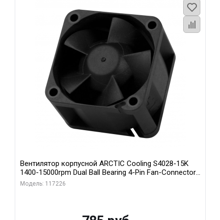
Вентилятор корпусной ARCTIC Cooling S4028-15K
1400-15000rpm Dual Ball Bearing 4-Pin Fan-Connector
(ACFAN00264A)
Модель: 117226