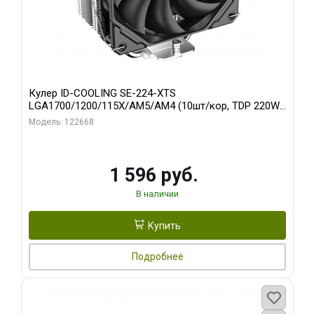
Кулер ID-COOLING SE-224-XTS
LGA1700/1200/115X/AM5/AM4 (10шт/кор, TDP 220W,
PWM, 4 тепл.трубки прямого контакта, FAN 120mm)
Модель: 122668
RET
1 596 руб.
В наличии
Купить
Подробнее