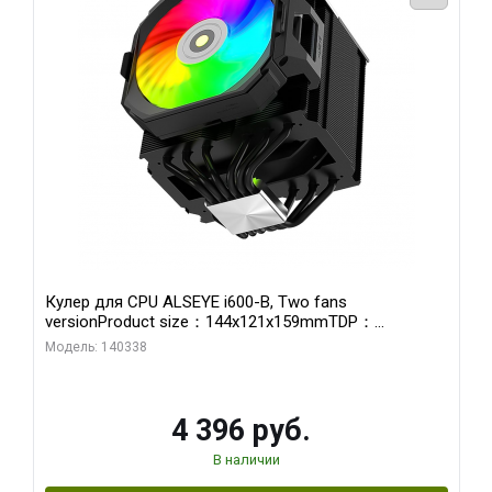
Кулер для CPU ALSEYE i600-B, Two fans
versionProduct size：144x121x159mmTDP：
270WSoldering technology CD textureApplication:Intel：
Модель: 140338
LGA115X,1200,1700,1366,2011AMD：AM4、AM5Retail
4 396 руб.
В наличии