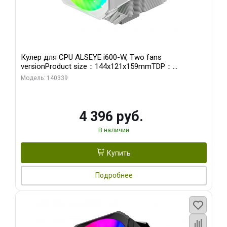
Кулер для CPU ALSEYE i600-W, Two fans
versionProduct size：144x121x159mmTDP：
270WSoldering technology CD textureApplication:Intel：
Модель: 140339
LGA115X,1200,1700,1366,2011AMD：AM4
4 396 руб.
В наличии
Купить
Подробнее