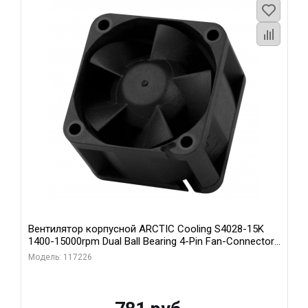
Вентилятор корпусной ARCTIC Cooling S4028-15K
1400-15000rpm Dual Ball Bearing 4-Pin Fan-Connector
(ACFAN00264A)
Модель: 117226