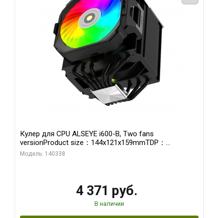
Кулер для CPU ALSEYE i600-B, Two fans
versionProduct size：144x121x159mmTDP：
270WSoldering technology CD textureApplication:Intel：
Модель: 140338
LGA115X,1200,1700,1366,2011AMD：AM4、AM5Retail
4 371 руб.
В наличии