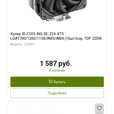
Кулер ID-COOLING SE-224-XTS
LGA1700/1200/115X/AM5/AM4 (10шт/кор, TDP 220W,
PWM, 4 тепл.трубки прямого контакта, FAN 120mm)
Модель: 122668
RET
1 587 руб.
В наличии
Купить
Подробнее