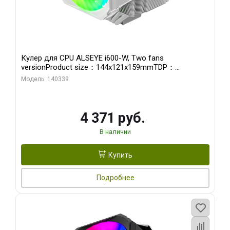
Кулер для CPU ALSEYE i600-W, Two fans
versionProduct size：144x121x159mmTDP：
270WSoldering technology CD textureApplication:Intel：
Модель: 140339
LGA115X,1200,1700,1366,2011AMD：AM4
4 371 руб.
В наличии
Купить
Подробнее