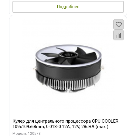
Подробнее
Кулер для центрального процессора CPU COOLER
109x109x68mm, 0.018-0.12A, 12V, 28dBA (max )
+/-10%
Модель: 120578