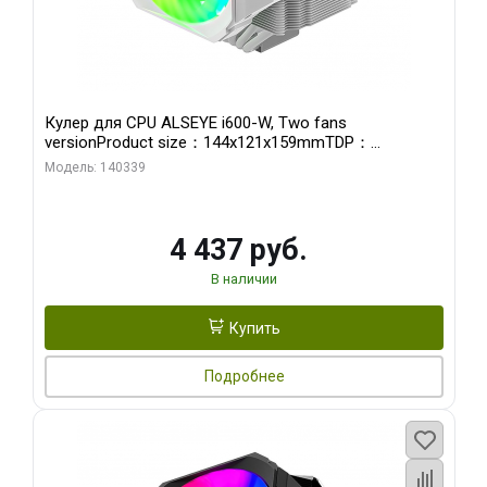
Кулер для CPU ALSEYE i600-W, Two fans
versionProduct size：144x121x159mmTDP：
270WSoldering technology CD textureApplication:Intel：
Модель: 140339
LGA115X,1200,1700,1366,2011AMD：AM4
4 437 руб.
В наличии
Купить
Подробнее