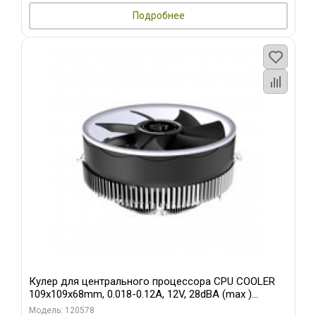
Подробнее
Кулер для центрального процессора CPU COOLER
109x109x68mm, 0.018-0.12A, 12V, 28dBA (max )
+/-10%
Модель: 120578