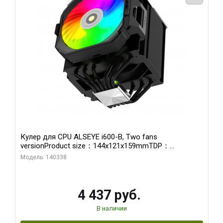
Кулер для CPU ALSEYE i600-B, Two fans
versionProduct size：144x121x159mmTDP：
270WSoldering technology CD textureApplication:Intel：
Модель: 140338
LGA115X,1200,1700,1366,2011AMD：AM4、AM5Retail
4 437 руб.
В наличии