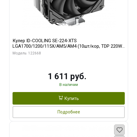
Кулер ID-COOLING SE-224-XTS
LGA1700/1200/115X/AM5/AM4 (10шт/кор, TDP 220W,
PWM, 4 тепл.трубки прямого контакта, FAN 120mm)
Модель: 122668
RET
1 611 руб.
В наличии
Купить
Подробнее