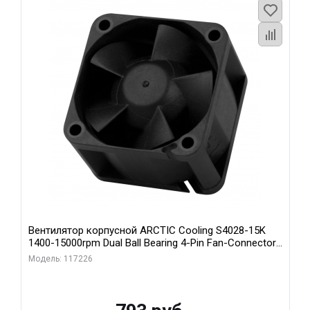
Вентилятор корпусной ARCTIC Cooling S4028-15K
1400-15000rpm Dual Ball Bearing 4-Pin Fan-Connector
(ACFAN00264A)
Модель: 117226