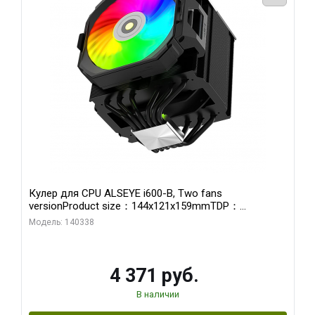
Кулер для CPU ALSEYE i600-B, Two fans
versionProduct size：144x121x159mmTDP：
270WSoldering technology CD textureApplication:Intel：
Модель: 140338
LGA115X,1200,1700,1366,2011AMD：AM4、AM5Retail
4 371 руб.
В наличии