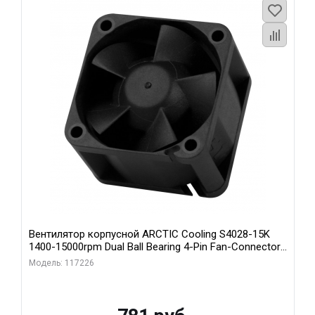
Вентилятор корпусной ARCTIC Cooling S4028-15K
1400-15000rpm Dual Ball Bearing 4-Pin Fan-Connector
(ACFAN00264A)
Модель: 117226