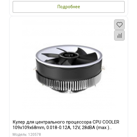
Подробнее
Кулер для центрального процессора CPU COOLER
109x109x68mm, 0.018-0.12A, 12V, 28dBA (max )
+/-10%
Модель: 120578