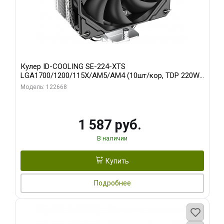
Кулер ID-COOLING SE-224-XTS
LGA1700/1200/115X/AM5/AM4 (10шт/кор, TDP 220W,
PWM, 4 тепл.трубки прямого контакта, FAN 120mm)
Модель: 122668
RET
1 587 руб.
В наличии
Купить
Подробнее