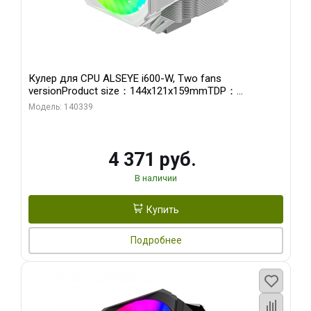
Кулер для CPU ALSEYE i600-W, Two fans
versionProduct size：144x121x159mmTDP：
270WSoldering technology CD textureApplication:Intel：
Модель: 140339
LGA115X,1200,1700,1366,2011AMD：AM4
4 371 руб.
В наличии
Купить
Подробнее