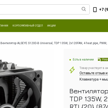
+7 (
ПАНИИ
КОРПОРАТИВНЫЙ ОТДЕЛ
АКЦИИ
Вентилятор ALSEYE S120D-B Universal, TDP 135W, 2x120FAN, 4 heat pipe, PWM, 
Наш
Есть в наличии
Товар участвует в а
Оставьте отзыв и
Клавиатура + мыш
Вентилятор
TDP 135W, 2
RTL{20} (8