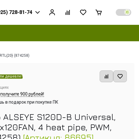
925) 728-81-74
RTL{20} (874258)
ли дешевле?
кциях
 получите 900 рублей!
ь в подарок при покупке ПК
 ALSEYE S120D-B Universal,
x120FAN, 4 heat pipe, PWM,
74258)
[Артикул: 86695]