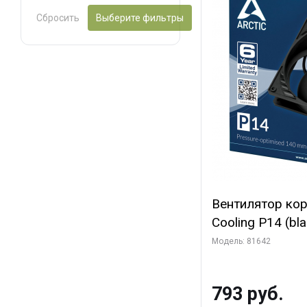
Сбросить
Выберите фильтры
Вентилятор ко
Cooling P14 (blac
(ACFAN00123A) 
Модель: 81642
793 руб.