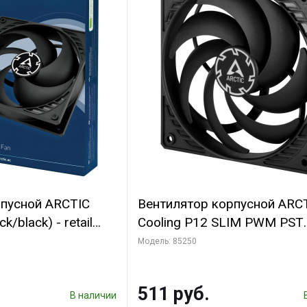
рпусной ARCTIC
Вентилятор корпусной ARC
k/black) - retail
Cooling P12 SLIM PWM PST
(701549) {56}
(ACFAN00187A) (703130)
Модель: 85250
511 руб.
В наличии