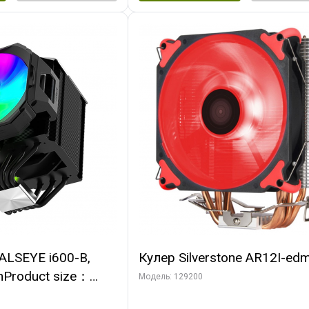
ALSEYE i600-B,
Кулер Silverstone AR12I-ed
nProduct size：
Модель: 129200
mmTDP：