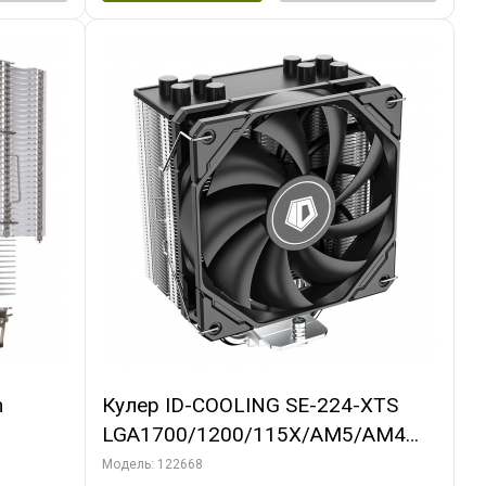
m
Кулер ID-COOLING SE-224-XTS
LGA1700/1200/115X/AM5/AM4
(10шт/кор, TDP 220W, PWM, 4
Модель: 122668