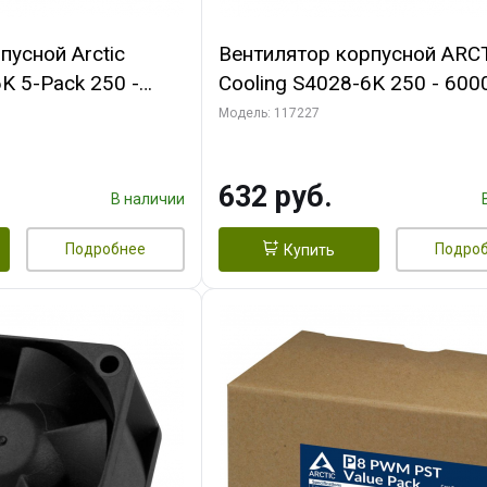
пусной Arctic
Вентилятор корпусной ARC
K 5-Pack 250 -
Cooling S4028-6K 250 - 600
Bearing 4-Pin
Dual Ball Bearing 4-Pin Fan-
Модель: 117227
 (ACFAN00273A)
Connector (ACFAN00185A)
632 руб.
В наличии
Подробнее
Подро
Купить