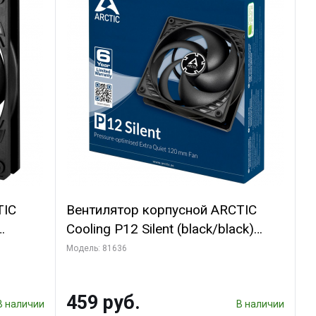
TIC
Вентилятор корпусной ARCTIC
Cooling P12 Silent (black/black)
(ACFAN00130A)
Модель: 81636
459 руб.
В наличии
В наличии