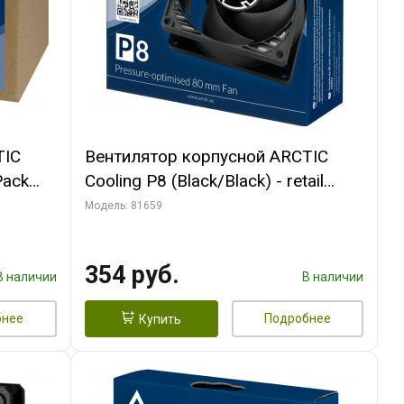
TIC
Вентилятор корпусной ARCTIC
Pack
Cooling P8 (Black/Black) - retail
(ACFAN00147A) (701990)
Модель: 81659
354 руб.
В наличии
В наличии
бнее
Подробнее
Купить