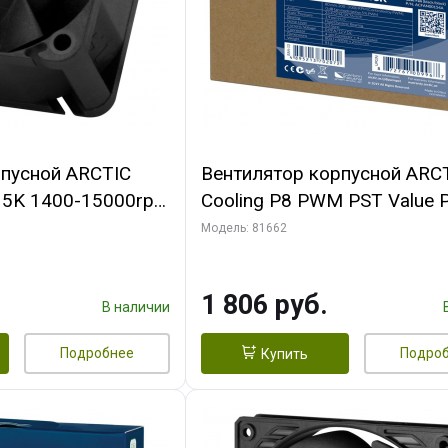
рпусной ARCTIC
Вентилятор корпусной ARC
-15K 1400-15000rpm
Cooling P8 PWM PST Value 
n-
(Black/Black) - retail
Модель: 81662
FAN00264A)
(ACFAN00154A) (702072)
1 806 руб.
В наличии
Подробнее
Подро
Купить