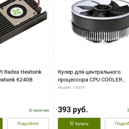
i Radxa Heatsink
Кулер для центрального
atsink 6240B
процессора CPU COOLER
109x109x68mm, 0.018-0.12A
Модель: 120578
28dBA (max ) +/-10%
393 руб.
В наличии
Подробнее
Подро
Купить