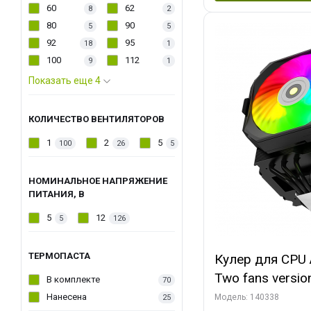
60
62
8
2
80
90
5
5
92
95
18
1
100
112
9
1
Показать еще 4
КОЛИЧЕСТВО ВЕНТИЛЯТОРОВ
1
2
5
100
26
5
НОМИНАЛЬНОЕ НАПРЯЖЕНИЕ
ПИТАНИЯ, В
5
12
5
126
ТЕРМОПАСТА
Кулер для CPU 
Two fans versio
В комплекте
70
144x121x159
Нанесена
Модель: 140338
25