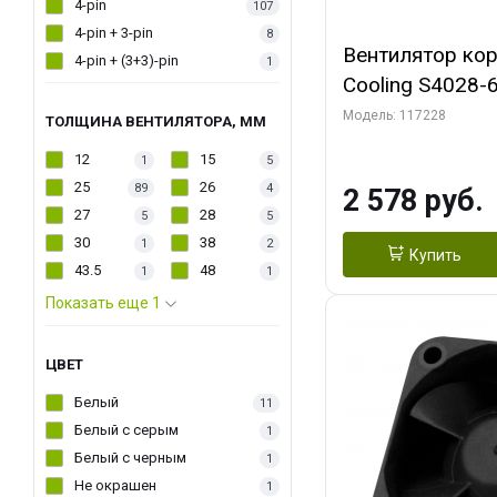
4-pin
107
4-pin + 3-pin
8
Вентилятор кор
4-pin + (3+3)-pin
1
Cooling S4028-6
6000 rpm Dual Ball 
Модель: 117228
ТОЛЩИНА ВЕНТИЛЯТОРА, ММ
Fan-Connector
12
15
1
5
25
26
89
4
2 578 руб.
27
28
5
5
30
38
1
2
Купить
43.5
48
1
1
Показать еще 1
ЦВЕТ
Белый
11
Белый с серым
1
Белый с черным
1
Не окрашен
1