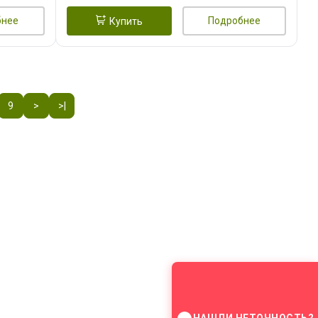
бнее
Подробнее
Купить
9
>
>|