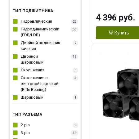
270WSoldering 
textureApplicati
ТИП ПОДШИПНИКА
4 396 руб.
LGA115X,1200,
Гидравлический
25
D：AM4、AM5Re
Гидродинамический
56
Купить
(FDB/LDB)
Двойной подшипник
7
качения
Двойной
19
шариковый
Скольжения
5
Скольжения c
4
винтовой нарезкой
(Rifle Bearing)
Шариковый
1
ТИП РАЗЪЕМА
2-pin
3
3-pin
14