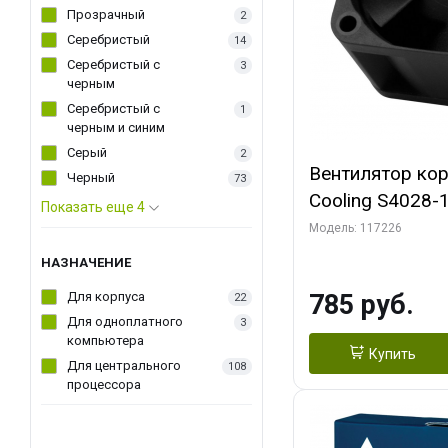
Прозрачный
2
Серебристый
14
Серебристый с
3
черным
Серебристый с
1
черным и синим
Серый
2
Вентилятор ко
Черный
73
Cooling S4028
Показать еще 4
Dual Ball Bearing 4-Pin Fa
Модель: 117226
Connector (AC
НАЗНАЧЕНИЕ
Для корпуса
785 руб.
22
Для одноплатного
3
компьютера
Купить
Для центрального
108
процессора