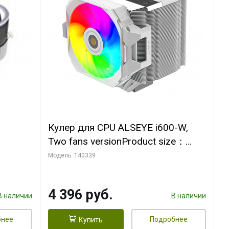
Кулер для CPU ALSEYE i600-W,
Two fans versionProduct size：
, 12V,
144x121x159mmTDP：
Модель: 140339
270WSoldering technology CD
textureApplication:Intel：
4 396 руб.
LGA115X,1200,1700,1366,2011AM
В наличии
В наличии
D：AM4
бнее
Подробнее
Купить