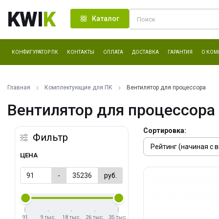
KWI
K
Каталог
КОНФИГУРАТОР ПК
КОНТАКТЫ
ОПЛАТА
ДОСТАВКА
ГАРАНТИЯ
О КОМ
Главная
Комплектующие для ПК
Вентилятор для процессора
Вентилятор для процессора
Сортировка:
Фильтр
ЦЕНА
-
руб.
91
9 тыс.
18 тыс.
26 тыс.
35 тыс.