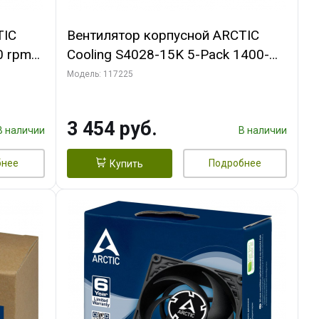
TIC
Вентилятор корпусной ARCTIC
0 rpm
Cooling S4028-15K 5-Pack 1400-
15000rpm rpm Dual Ball Bearing 4-
Модель: 117225
Pin Fan-Connector (ACFAN00274A)
3 454 руб.
В наличии
В наличии
бнее
Подробнее
Купить