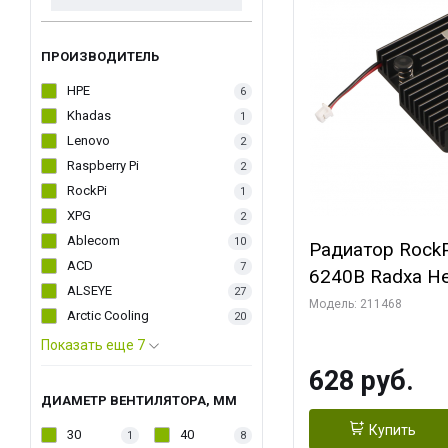
ПРОИЗВОДИТЕЛЬ
HPE
6
Khadas
1
Lenovo
2
Raspberry Pi
2
RockPi
1
XPG
2
Ablecom
10
Радиатор RockP
ACD
7
6240B Radxa He
ALSEYE
27
Модель: 211468
Arctic Cooling
20
Показать еще 7
628 руб.
ДИАМЕТР ВЕНТИЛЯТОРА, ММ
Купить
30
40
1
8