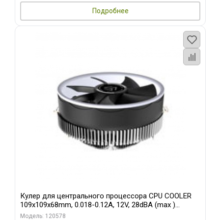
Подробнее
Кулер для центрального процессора CPU COOLER
109x109x68mm, 0.018-0.12A, 12V, 28dBA (max )
+/-10%
Модель: 120578