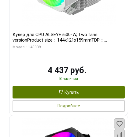
Кулер для CPU ALSEYE i600-W, Two fans
versionProduct size：144x121x159mmTDP：
270WSoldering technology CD textureApplication:Intel：
Модель: 140339
LGA115X,1200,1700,1366,2011AMD：AM4
4 437 руб.
В наличии
Купить
Подробнее