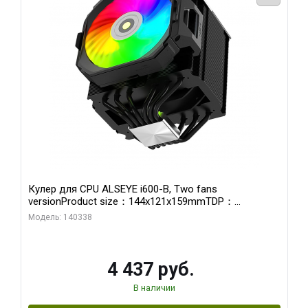
Кулер для CPU ALSEYE i600-B, Two fans
versionProduct size：144x121x159mmTDP：
270WSoldering technology CD textureApplication:Intel：
Модель: 140338
LGA115X,1200,1700,1366,2011AMD：AM4、AM5Retail
4 437 руб.
В наличии