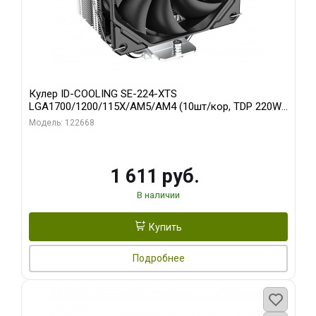
Кулер ID-COOLING SE-224-XTS
LGA1700/1200/115X/AM5/AM4 (10шт/кор, TDP 220W,
PWM, 4 тепл.трубки прямого контакта, FAN 120mm)
Модель: 122668
RET
1 611 руб.
В наличии
Купить
Подробнее