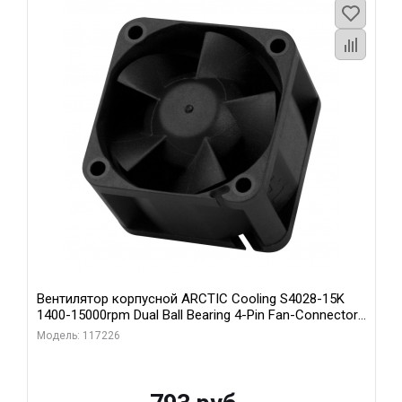
Вентилятор корпусной ARCTIC Cooling S4028-15K
1400-15000rpm Dual Ball Bearing 4-Pin Fan-Connector
(ACFAN00264A)
Модель: 117226