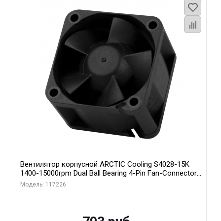
Вентилятор корпусной ARCTIC Cooling S4028-15K
1400-15000rpm Dual Ball Bearing 4-Pin Fan-Connector
(ACFAN00264A)
Модель: 117226