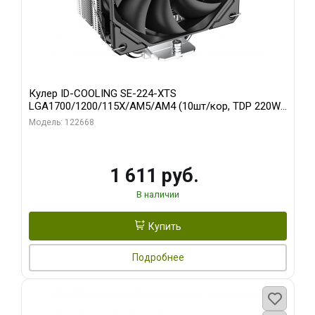
Кулер ID-COOLING SE-224-XTS
LGA1700/1200/115X/AM5/AM4 (10шт/кор, TDP 220W,
PWM, 4 тепл.трубки прямого контакта, FAN 120mm)
Модель: 122668
RET
1 611 руб.
В наличии
Купить
Подробнее