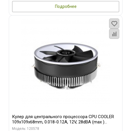
Подробнее
Кулер для центрального процессора CPU COOLER
109x109x68mm, 0.018-0.12A, 12V, 28dBA (max )
+/-10%
Модель: 120578