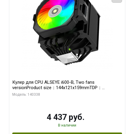
Кулер для CPU ALSEYE i600-B, Two fans
versionProduct size：144x121x159mmTDP：
270WSoldering technology CD textureApplication:Intel：
Модель: 140338
LGA115X,1200,1700,1366,2011AMD：AM4、AM5Retail
4 437 руб.
В наличии