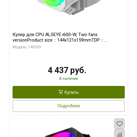
Кулер для CPU ALSEYE i600-W, Two fans
versionProduct size：144x121x159mmTDP：
270WSoldering technology CD textureApplication:Intel：
Модель: 140339
LGA115X,1200,1700,1366,2011AMD：AM4
4 437 руб.
В наличии
Купить
Подробнее