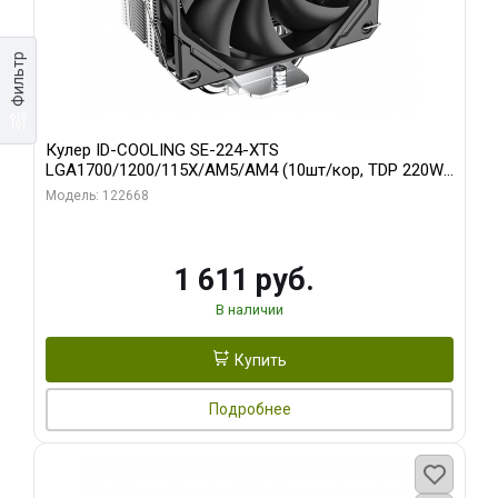
Фильтр
Кулер ID-COOLING SE-224-XTS
LGA1700/1200/115X/AM5/AM4 (10шт/кор, TDP 220W,
PWM, 4 тепл.трубки прямого контакта, FAN 120mm)
Модель: 122668
RET
1 611 руб.
В наличии
Купить
Подробнее