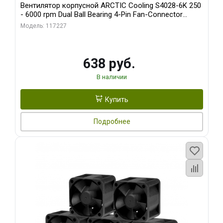
Вентилятор корпусной ARCTIC Cooling S4028-6K 250
- 6000 rpm Dual Ball Bearing 4-Pin Fan-Connector
(ACFAN00185A)
Модель: 117227
638 руб.
В наличии
Купить
Подробнее