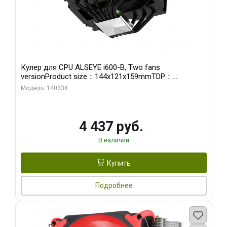
Кулер для CPU ALSEYE i600-B, Two fans
versionProduct size：144x121x159mmTDP：
270WSoldering technology CD textureApplication:Intel：
Модель: 140338
LGA115X,1200,1700,1366,2011AMD：AM4、AM5Retail
4 437 руб.
В наличии
Купить
Подробнее