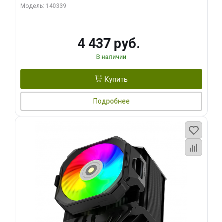
270WSoldering technology CD textureApplication:Intel：
Модель: 140339
LGA115X,1200,1700,1366,2011AMD：AM4
4 437 руб.
В наличии
Купить
Подробнее