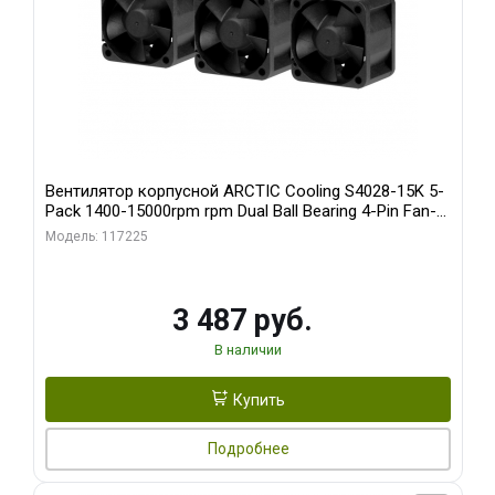
Вентилятор корпусной ARCTIC Cooling S4028-15K 5-
Pack 1400-15000rpm rpm Dual Ball Bearing 4-Pin Fan-
Connector (ACFAN00274A)
Модель: 117225
3 487 руб.
В наличии
Купить
Подробнее