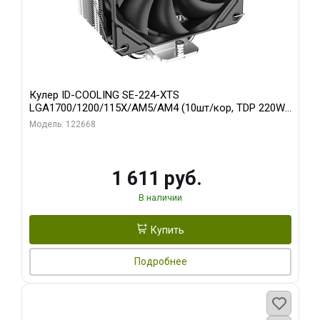
Кулер ID-COOLING SE-224-XTS
LGA1700/1200/115X/AM5/AM4 (10шт/кор, TDP 220W,
PWM, 4 тепл.трубки прямого контакта, FAN 120mm)
Модель: 122668
RET
1 611 руб.
В наличии
Купить
Подробнее