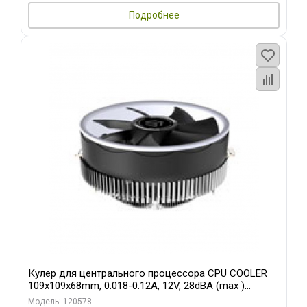
Подробнее
Кулер для центрального процессора CPU COOLER
109x109x68mm, 0.018-0.12A, 12V, 28dBA (max )
+/-10%
Модель: 120578