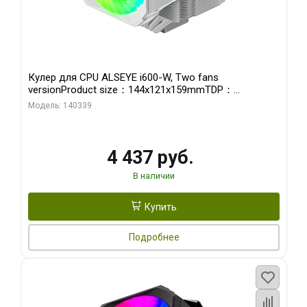
Кулер для CPU ALSEYE i600-W, Two fans
versionProduct size：144x121x159mmTDP：
270WSoldering technology CD textureApplication:Intel：
Модель: 140339
LGA115X,1200,1700,1366,2011AMD：AM4
4 437 руб.
В наличии
Купить
Подробнее