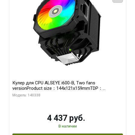
Кулер для CPU ALSEYE i600-B, Two fans
versionProduct size：144x121x159mmTDP：
270WSoldering technology CD textureApplication:Intel：
Модель: 140338
LGA115X,1200,1700,1366,2011AMD：AM4、AM5Retail
4 437 руб.
В наличии