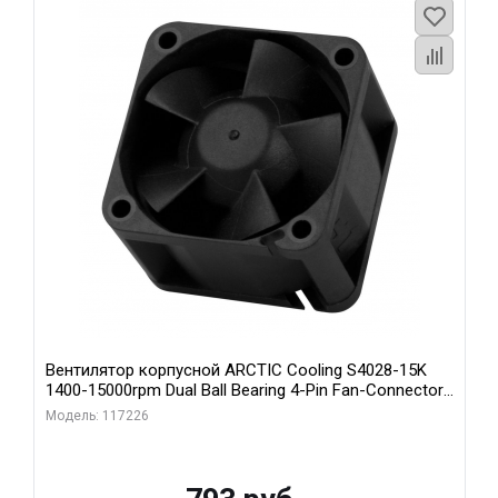
Вентилятор корпусной ARCTIC Cooling S4028-15K
1400-15000rpm Dual Ball Bearing 4-Pin Fan-Connector
(ACFAN00264A)
Модель: 117226