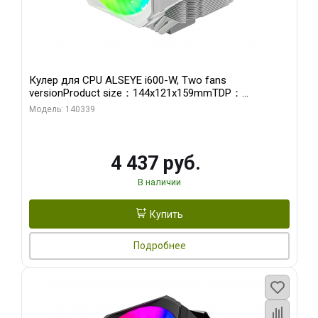
Кулер для CPU ALSEYE i600-W, Two fans
versionProduct size：144x121x159mmTDP：
270WSoldering technology CD textureApplication:Intel：
Модель: 140339
LGA115X,1200,1700,1366,2011AMD：AM4
4 437 руб.
В наличии
Купить
Подробнее