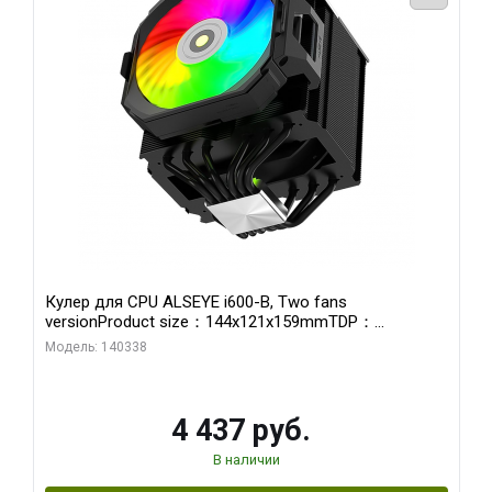
Кулер для CPU ALSEYE i600-B, Two fans
versionProduct size：144x121x159mmTDP：
270WSoldering technology CD textureApplication:Intel：
Модель: 140338
LGA115X,1200,1700,1366,2011AMD：AM4、AM5Retail
4 437 руб.
В наличии