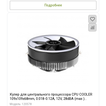
Подробнее
Кулер для центрального процессора CPU COOLER
109x109x68mm, 0.018-0.12A, 12V, 28dBA (max )
+/-10%
Модель: 120578