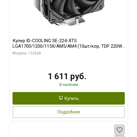
Кулер ID-COOLING SE-224-XTS
LGA1700/1200/115X/AM5/AM4 (10шт/кор, TDP 220W,
PWM, 4 тепл.трубки прямого контакта, FAN 120mm)
Модель: 122668
RET
1 611 руб.
В наличии
Купить
Подробнее