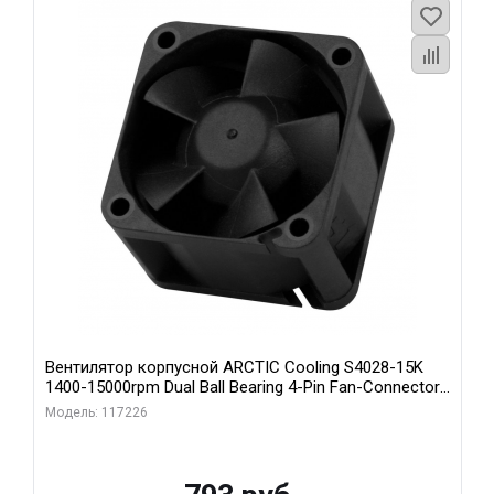
Вентилятор корпусной ARCTIC Cooling S4028-15K
1400-15000rpm Dual Ball Bearing 4-Pin Fan-Connector
(ACFAN00264A)
Модель: 117226