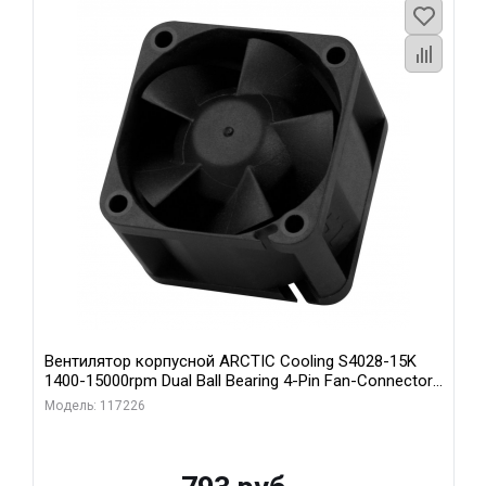
Вентилятор корпусной ARCTIC Cooling S4028-15K
1400-15000rpm Dual Ball Bearing 4-Pin Fan-Connector
(ACFAN00264A)
Модель: 117226