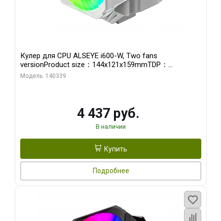
Кулер для CPU ALSEYE i600-W, Two fans
versionProduct size：144x121x159mmTDP：
270WSoldering technology CD textureApplication:Intel：
Модель: 140339
LGA115X,1200,1700,1366,2011AMD：AM4
4 437 руб.
В наличии
Купить
Подробнее