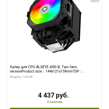
Кулер для CPU ALSEYE i600-B, Two fans
versionProduct size：144x121x159mmTDP：
270WSoldering technology CD textureApplication:Intel：
Модель: 140338
LGA115X,1200,1700,1366,2011AMD：AM4、AM5Retail
4 437 руб.
В наличии