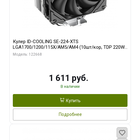
Кулер ID-COOLING SE-224-XTS
LGA1700/1200/115X/AM5/AM4 (10шт/кор, TDP 220W,
PWM, 4 тепл.трубки прямого контакта, FAN 120mm)
Модель: 122668
RET
1 611 руб.
В наличии
Купить
Подробнее