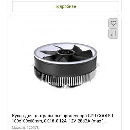
Подробнее
Кулер для центрального процессора CPU COOLER
109x109x68mm, 0.018-0.12A, 12V, 28dBA (max )
+/-10%
Модель: 120578